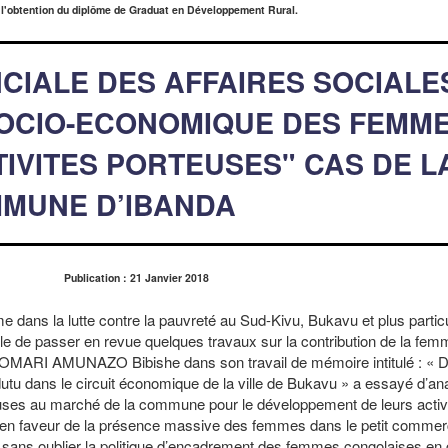
 l'obtention du diplôme de Graduat en Développement Rural.
NCIALE DES AFFAIRES SOCIALE
SOCIO-ECONOMIQUE DES FEMM
TIVITES PORTEUSES" CAS DE L
MUNE D’IBANDA
Publication : 21 Janvier 2018
mme dans la lutte contre la pauvreté au Sud-Kivu, Bukavu et plus parti
le de passer en revue quelques travaux sur la contribution de la fem
lle OMARI AMUNAZO Bibishe dans son travail de mémoire intitulé : 
tu dans le circuit économique de la ville de Bukavu » a essayé d’ana
ses au marché de la commune pour le développement de leurs activ
t en faveur de la présence massive des femmes dans le petit commerc
us sans oublier la politique d’encadrement des femmes congolaises en 