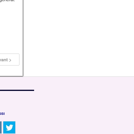
vant >
ssi