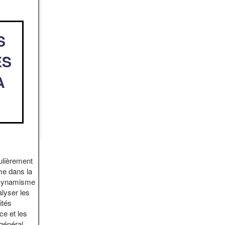
S
ES
A
culièrement
me dans la
« Dynamisme
lyser les
ités
e et les
général.