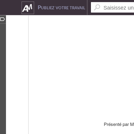
9608886
Publiez votre travail
Présenté par