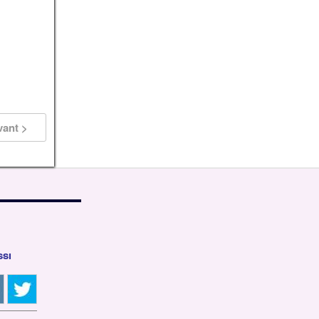
vant >
ssi