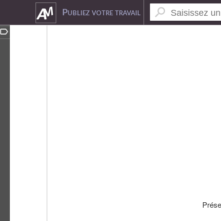
1352007
Publiez votre travail
Prés