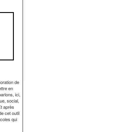
ration de
ttre en
rlons, ici,
ue, social,
Et après
e cet outil
écoles qui