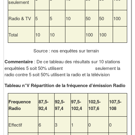
seulement
Radio & TV
5
5
10
50
50
100
Total
10
10
100
100
Source : nos enquêtes sur terrain
Commentaire
: De ce tableau des résultats sur 10 stations
enquêtées 5 soit 50% utilisent seulement la
radio contre 5 soit 50% utilisent la radio et la télévision
Tableau n°V Répartition de la fréquence d’émission Radio
Frequence
87,5-
92,5-
97,5-
102,5-
107,5-
Radio
92,4
97,4
102,4
107,6
108
Effectif
6
3
1
0
0