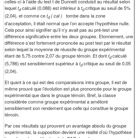
celles-ci à l’aide du test t de Dunnett conduisit au résultat selon
lequel
t
calculé (0,088) est inférieur à
t
critique au seuil de 5%
d
d
(2,04), et comme ce
t
( cal )
tombe dans la zone
d
d’acceptation, il était normal que l’on accepte l’hypothèse nulle.
Cela pour ainsi signifier qu’il n’y avait pas au pré-test une
différence significative entre les deux groupes. Etonnement, une
différence s’est fortement prononcée au post test par le résultat
selon lequel la moyenne de réussite du groupe expérimental
étant de 5,75 contre 2,07 du groupe témoin. Et dont
t
calculé
d
(5,786) est sensiblement supérieur à
t
critique au seuil de 0,05
d
(2,04).
Et quant à ce qui est des comparaisons intra groupe, il est de
même prouvé que l’évolution est plus prononcée pour le groupe
expérimental que dans le groupe témoin. Bref, la classe
considérée comme groupe expérimental a amélioré
sensiblement son rendement que celle qui constitue le groupe
témoin.
Par ces résultats qui prouvent un avantage absolu du groupe
expérimental, la supposition devient une réalité d’où l’hypothèse