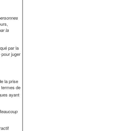
 personnes
eurs,
ar la
rqué par la
 pour juger
de la prise
n termes de
ègues ayant
Beaucoup
actif