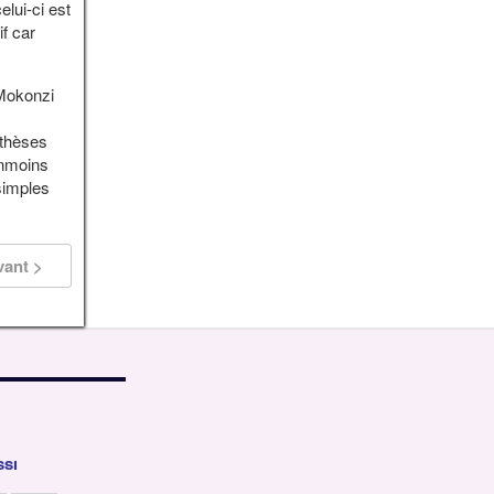
lui-ci est
if car
 Mokonzi
othèses
anmoins
 simples
vant >
ssi