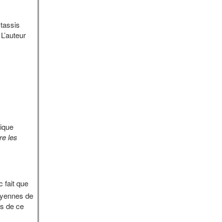
stassis
 L’auteur
gique
re les
c fait que
moyennes de
es de ce