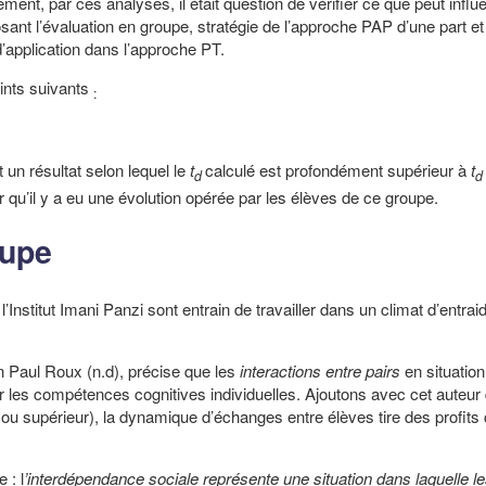
ement, par ces analyses, il était question de vérifier ce que peut influ
osant l’évaluation en groupe, stratégie de l’approche PAP d’une part et
 d’application dans l’approche PT.
oints suivants
:
t un résultat selon lequel le
t
calculé est profondément supérieur à
t
d
d
er qu’il y a eu une évolution opérée par les élèves de ce groupe.
oupe
’Institut Imani Panzi sont entrain de travailler dans un climat d’entrai
n Paul Roux (n.d), précise que les
interactions entre pairs
en situatio
r les compétences cognitives individuelles. Ajoutons avec cet auteur
l ou supérieur), la dynamique d’échanges entre élèves tire des profits 
 : l
’interdépendance sociale représente une situation dans laquelle le