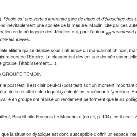
),
l’école est une sorte d’immense gare de triage et d’étiquetage des
onc inévitablement une société de la mesure
.
Maulini cité par ces aut
ication de la pédagogie des Jésuites qui, pour l’auteur
caractérisé p
est
ntre les élèves.
èle élitiste qui se déploie sous l’influence du mandarinat chinois, ma
nistrateurs de l’Empire. Le classement devient une donnée essentielle
 groupe, l’établissement,....).
S GROUPE TEMOIN
 le post test, il est clair celui-ci (post test) soit un moment important 
présente le résultat selon lequel
t
calculé est supérieur à
t
critique. E
d
d
ravaillé en groupe ont réalisé un rendement performent que leurs coll
lent, Baudrit cite François Le Menaheze (op.cit, p. 104), écrit ceci :
te que la situation dyadique est donc susceptible d’offrir un espace inter