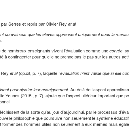
par Serres et repris par Olivier Rey
et al
ment convaincus que les élèves apprennent uniquement sous la menac
s.
que de nombreux enseignants vivent l’évaluation comme une
corvée
, s
é à contingenter pour qu’elle ne prenne pas le pas sur les autres acti
er Rey
et al
(op.cit, p. 7), laquelle l’
évaluation n’est valide que si elle co
ilisent pour ajuster leur enseignement.
Au-delà de l’aspect apprentissa
e Younes (2015 , p. 7), ajoute que l’aspect ultérieur important que pe
onnel.
léchissent de la sorte qu’au jour d’aujourd’hui, par le processus d’éval
nouvelle philosophie que poursuive non seulement le système éducatif
oit former des hommes utiles non seulement à eux
mêmes mais égale
-