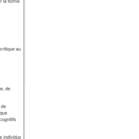
er la forme
critique au
de, de
n de
 que
cognitifs
s individus