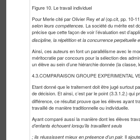
Figure 10. Le travail individuel
Pour Merle cité par Olivier Rey
et al
(op.cit, pp. 10-11
selon leurs compétences.
La société du mérite est d
précise que cette façon de voir l’évaluation est d’appl
discipline, la répétition
et
la concurrence perpétuelle e
Ainsi, ces auteurs en font un parallélisme avec le mod
méritocratie par concours pour la sélection des admi
un élève au sein d’une hiérarchie donnée (la classe, le
4.3.COMPARAISON GROUPE EXPERIMENTAL V
Etant donné que le traitement doit être jugé surtout par
de décision. Et ainsi, c’est par le point (3.3.1.2.) qui 
différence, ce résultat prouve que les élèves ayant t
travaillé de manière traditionnelle ou individuelle.
Ayant comparé aussi la manière dont les élèves travail
d’enfants échouent lorsqu’ils travaillent seuls
; ils réussissent mieux en présence d’un pair.
Il ajou