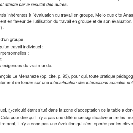
 affecté par le résultat des autres.
ltés inhérentes à l’évaluation du travail en groupe, Mello que cite Ana
ent en faveur de l’utilisation du travail en groupe et de son évaluation.
’)
:
e d’un groupe
;
’un travail individuel ;
erpersonnelles ;
t
ux exigences du vrai monde.
nçois Le Menaheze (op. cite, p. 93), pour qui, toute pratique pédago
intement se fonder sur une
intensification des interactions sociales ent
quel,
t
calculé étant situé dans la zone d’acceptation de la table a don
d
e. Cela pour dire qu’il n’y a pas une différence significative entre les 
utrement, il n’y a donc pas une évolution qui s’est opérée par les élèv