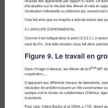
réussite des apprenants par rapport à l’autre. Dit autr
d’évaluation sur le résultat des élèves et cela en opp
l’évaluation individuelle ou sélective qui, souvent est
Cela fait ainsi que ce chapitre s’articule autour des p
4.1.GROUPE EXPERIMENTAL
Comme il est indiqué dans le point (3.3.2.1.), il ressor
seuil de 5%. Une telle situation nous fait donc précis
Figure 9. Le travail en gr
ème
Dans l’image ci-dessus, les élèves de la 6
MP de l
coopération,…
S’appuyant aux différents travaux de laboratoire, Jea
résolution de problème jouent un rôle
constructeur
su
quelque soit le niveau du collaborateur (inférieur, éga
importants.
Pour cela, Céline Buchs
et al
(2004, p.172), disent que