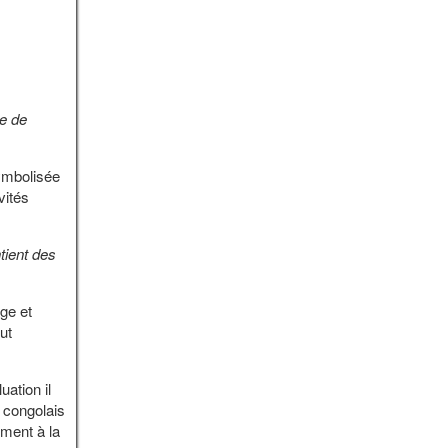
e de
ymbolisée
vités
ntient des
ge et
ut
uation il
 congolais
ment à la