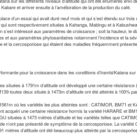
ana sur les différents niveaux d’altitude qui ont été énumérés envi de
 Kabare et arriver ensuite à l’amélioration de la production du café.
 place d’un essai qui avait duré neuf mois et qui s’est étendu sur trois
et qui sont respectivement situées à Kahanga, Mabingu et à Kabushw
 on s’est intéressé aux paramètres de croissance ; soit la hauteur, le 
s et aux paramètres phytosanitaires notamment l’incidence et la sév
ose et la cercosporiose qui étaient des maladies fréquemment présent
rformante pour la croissance dans les conditions d’Irambi/Katana sur 
 situées à 1791m d’altitude ont développé une certaine résistance à 
139 toutes deux située à 1473m d’altitude ont été atteinte à 100% par
à 1561m où les variétés les plus atteintes sont : CATIMOR, BM71 et
s ont acquéri une certaine résistance hormis la variété HARARE et BM
ituées à 1473 mètres d’altitude et les variétés telles que CATI
de n’ont pas présenté de symptôme de la cercosporiose. La variété
tres d’altitude ont été beaucoup plus atteinte par la cercosporio