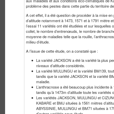
aux maladies et aux conditions éco-climatiques de Kat
problème des pestes dans cette partie du territoire de
A cet effet, il a été question de procéder à la mise en
d’altitude notamment à 1473, 1571 et à 1791 mètre 
l’essai 11 variétés ont été étudiées et sur lesquelles
collet, le nombre d’entrenœuds, le nombre de branche
moyenne de maladies telle que la rouille, l’anthracn
milieu d’étude.
A l’issue de cette étude, on a constaté que :
La variété JACKSON a été la variété la plus pe
niveaux d’altitude considérés.
La variété MULUNGU et la variété BM139, toutes
tandis que la variété JACKSON et la variété BM
maladie.
L’anthracnose a été beaucoup plus incidente 
tandis qu’à 1473m d’altitude toute les variété
Les variétés JACKSON, MULUNGU et CIZUNGU s
KABARE et BMJ situées à 1561 mètres d’altitu
ABYSSINIE, MULUNGU et BM71 situées à 1791 mè
d’autres variétés sous étude.