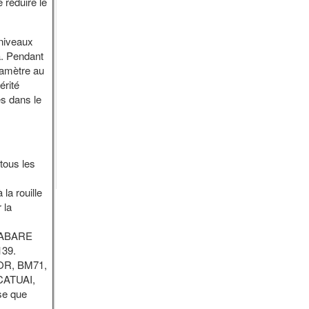
 réduire le
 niveaux
a. Pendant
diamètre au
érité
es dans le
tous les
la rouille
 la
 KABARE
139.
MOR, BM71,
 CATUAI,
se que