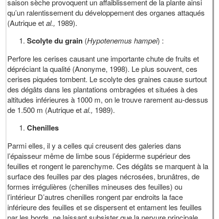
saison sèche provoquent un affaiblissement de la plante ainsi
qu’un ralentissement du développement des organes attaqués
(Autrique et
al.,
1989).
Scolyte du grain
(
Hypotenemus hampei
) :
Perfore les cerises causant une importante chute de fruits et
dépréciant la qualité (Anonyme, 1998). Le plus souvent, ces
cerises piquées tombent. Le scolyte des graines cause surtout
des dégâts dans les plantations ombragées et situées à des
altitudes inférieures à 1000 m, on le trouve rarement au-dessus
de 1.500 m (Autrique et
al.,
1989).
Chenilles
Parmi elles, il y a celles qui creusent des galeries dans
l’épaisseur même de limbe sous l’épiderme supérieur des
feuilles et rongent le parenchyme. Ces dégâts se marquent à la
surface des feuilles par des plages nécrosées, brunâtres, de
formes irrégulières (chenilles mineuses des feuilles) ou
l’intérieur D’autres chenilles rongent par endroits la face
inférieure des feuilles et se dispersent et entament les feuilles
par les bords, ne laissant subsister que la nervure principale,