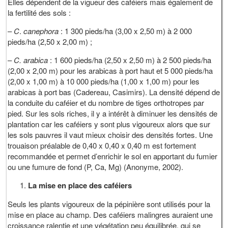
Elles dépendent de la vigueur des caféiers mais également de
la fertilité des sols :
–
C
.
canephora
: 1 300 pieds/ha (3,00 x 2,50 m) à 2 000
pieds/ha (2,50 x 2,00 m) ;
–
C.
arabica
: 1 600 pieds/ha (2,50 x 2,50 m) à 2 500 pieds/ha
(2,00 x 2,00 m) pour les arabicas à port haut et 5 000 pieds/ha
(2,00 x 1,00 m) à 10 000 pieds/ha (1,00 x 1,00 m) pour les
arabicas à port bas (Cadereau, Casimirs). La densité dépend de
la conduite du caféier et du nombre de tiges orthotropes par
pied. Sur les sols riches, il y a intérêt à diminuer les densités de
plantation car les caféiers y sont plus vigoureux alors que sur
les sols pauvres il vaut mieux choisir des densités fortes. Une
trouaison préalable de 0,40 x 0,40 x 0,40 m est fortement
recommandée et permet d’enrichir le sol en apportant du fumier
ou une fumure de fond (P, Ca, Mg) (Anonyme, 2002).
La mise en place des caféiers
Seuls les plants vigoureux de la pépinière sont utilisés pour la
mise en place au champ. Des caféiers malingres auraient une
croissance ralentie et une végétation peu équilibrée, qui se