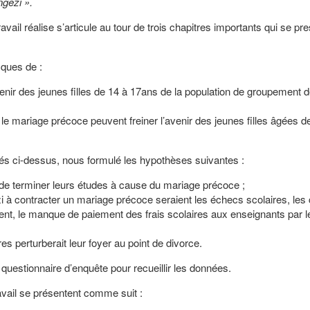
gezi ».
travail réalise s’articule au tour de trois chapitres importants qui se pr
ques de :
enir des jeunes filles de 14 à 17ans de la population de groupement 
e le mariage précoce peuvent freiner l’avenir des jeunes filles âgées d
qués ci-dessus, nous formulé les hypothèses suivantes :
 de terminer leurs études à cause du mariage précoce ;
 à contracter un mariage précoce seraient les échecs scolaires, les 
nt, le manque de paiement des frais scolaires aux enseignants par l
s perturberait leur foyer au point de divorce.
questionnaire d’enquête pour recueillir les données.
ravail se présentent comme suit :