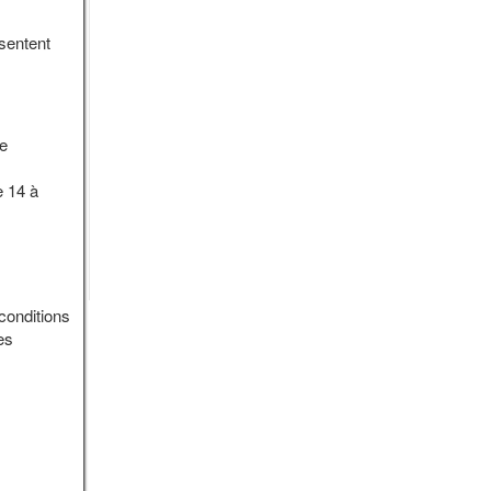
esentent
de
e 14 à
conditions
es