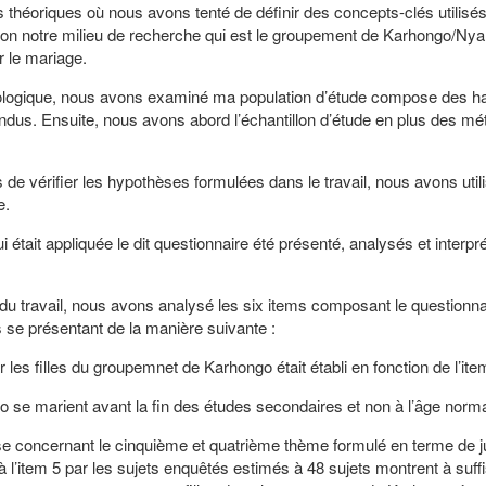
héoriques où nous avons tenté de définir des concepts-clés utilisé
ion notre milieu de recherche qui est le groupement de Karhongo/Nya
r le mariage.
ique, nous avons examiné ma population d’étude compose des ha
us. Ensuite, nous avons abord l’échantillon d’étude en plus des mé
de vérifier les hypothèses formulées dans le travail, nous avons ut
e.
 était appliquée le dit questionnaire été présenté, analysés et interp
é du travail, nous avons analysé les six items composant le questionn
 se présentant de la manière suivante :
les filles du groupemnet de Karhongo était établi en fonction de l’ite
 se marient avant la fin des études secondaires et non à l’âge norma
se concernant le cinquième et quatrième thème formulé en terme de ju
à l’item 5 par les sujets enquêtés estimés à 48 sujets montrent à suff