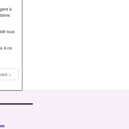
ngent à
taires
idé tous
s à ce
vant >
ssi