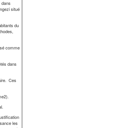
s dans
ngezi situé
bitants du
thodes,
ilisé comme
rétés dans
aire. Ces
me2).
l.
stification
isance les