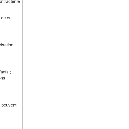
ntracter le
 ce qui
isation
fants ;
ons
e peuvent