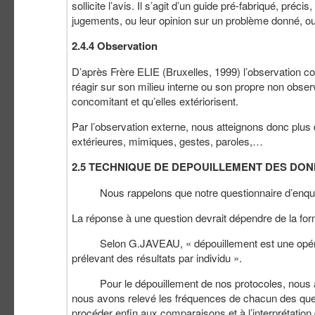
sollicite l’avis. Il s’agit d’un guide pré-fabriqué, préci
jugements, ou leur opinion sur un problème donné, ou 
2.4.4 Observation
D’après Frère ELIE (Bruxelles, 1999) l’observation co
réagir sur son milieu interne ou son propre non obse
concomitant et qu’elles extériorisent.
Par l’observation externe, nous atteignons donc plus
extérieures, mimiques, gestes, paroles,…
2.5 TECHNIQUE DE DEPOUILLEMENT DES DO
Nous rappelons que notre questionnaire d’enquête
La réponse à une question devrait dépendre de la fo
Selon G.JAVEAU, « dépouillement est une opération
prélevant des résultats par individu ».
Pour le dépouillement de nos protocoles, nous avo
nous avons relevé les fréquences de chacun des que
procéder enfin aux comparaisons et à l’interprétation 