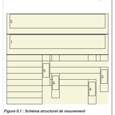
2
1
5
3
6
4
Figure II.1 : Schéma structurel de mouvement