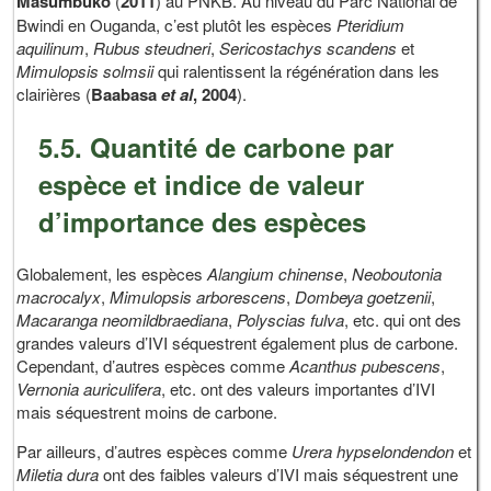
Masumbuko
(
2011
) au PNKB. Au niveau du Parc National de
Bwindi en Ouganda, c’est plutôt les espèces
Pteridium
aquilinum
,
Rubus steudneri
,
Sericostachys scandens
et
Mimulopsis solmsii
qui ralentissent la régénération dans les
clairières (
Baabasa
et
al
, 2004
).
5.5. Quantité de carbone par
espèce et indice de valeur
d’importance des espèces
Globalement, les espèces
Alangium chinense
,
Neoboutonia
macrocalyx
,
Mimulopsis arborescens
,
Dombeya goetzenii
,
Macaranga neomildbraediana
,
Polyscias fulva
, etc. qui ont des
grandes valeurs d’IVI séquestrent également plus de carbone.
Cependant, d’autres espèces comme
Acanthus pubescens
,
Vernonia auriculifera
, etc. ont des valeurs importantes d’IVI
mais séquestrent moins de carbone.
Par ailleurs, d’autres espèces comme
Urera hypselondendon
et
Miletia dura
ont des faibles valeurs d’IVI mais séquestrent une