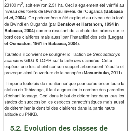
2
23100 m
, soit environ 2,31 ha. Ceci a également été vérifié au
niveau des forêts de Bwindi au niveau de l’Ouganda (
Babaasa
et
al
, 2004
). Ce phénomène a été expliqué au niveau de la forêt
de Bwindi en Ouganda (par
Denslow et
Hartshorn
, 1994 in
Babaasa, 2004
) comme résultant de la chute des arbres sur le
bord des clairières mais aussi par l’instabilité des sols (
Leggat
et Osmaston, 1961 in Babaasa, 2004
).
Toutefois il convient de souligner ici l’action de
Sericostachys
scandens
GILG & LOPR sur la taille des clairières. Cette
espèce, une fois atteint sur son support arborescent l’étouffe et
provoque ainsi l’ouverture de la canopée (
Masumbuko, 2011
).
Il importe toutefois de mentionner que pour caractériser toute la
station de Tshivanga, il faut augmenter le nombre des parcelles
d’échantillonnage. Ceci dans le but de déterminer dans tous les
stades de succession les espèces caractéristiques mais aussi
de déterminer la densité des clairières dans la partie haute
altitude du PNKB.
5.2. Evolution des classes de