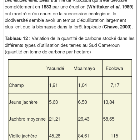
complètement en
1883
par une éruption (
Whittaker et
al
, 1989
)
ont montré qu’au cours de la succession écologique, la
biodiversité semble avoir un temps d'équilibration largement
plus lent que la biomasse dans la forêt tropicale (
Chave, 2000
).
Tableau 12
: Variation de la quantité de carbone stocké dans les
différents types d’utilisation des terres au Sud Cameroun
(quantité en tonne de carbone par hectare)
Yaoundé
Mbalmayo
Ebolowa
Champ
1,91
1,04
7,17
Jeune jachère
5,63
6,53
13,84
Jachère moyenne
21,21
26,43
58,65
Vieille jachère
45,26
84,61
115