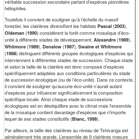
véritable succession secondaire partant d’espèces pionnières
héliophiles.
Toutefois il convient de souligner qu’à l’échelle du massif
forestier, les clairières diversifient les habitats
Pascal
(
2003
).
Oldeman
(
1990
) considèrent la forêt comme mosaïque d’éco-
unité à différents stades de développement.
Alexandre
(
1989
),
Whitmore
(
1989
),
Denslow
(
1987
),
Swaine et Whitmore
(
1988
) distinguent différents groupes écologiques d’espèces qui
interviennent à différentes stades de succession. Chaque stade
et selon la taille de la clairière est donc composé d’espèces
spécifiquement adaptées aux conditions particulières du stade
de succession écologique (ou de l’éco-unité). Dans ce contexte,
il convient de souligner qu’aucune éco-unité n’aurait autant
d’espèces pour influencer significativement la composition
spécifique locale. Ainsi chaque stade de successions
écologiques est en déséquilibre avec le climat mais l'ensemble
de la mosaïque contient davantage d'espèces que n'importe
lequel de ses stades constitutifs (
Blanc, 1998
).
Par ailleurs, la taille des clairières au niveau de Tshivanga est
généralement très grande. L’ensemble de 9 clairières mesure