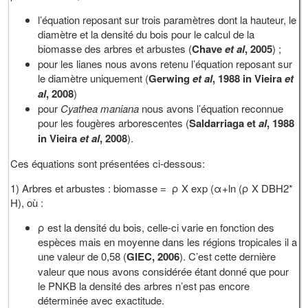
l’équation reposant sur trois paramètres dont la hauteur, le
diamètre et la densité du bois pour le calcul de la
biomasse des arbres et arbustes (
Chave
et
al
, 2005
) ;
pour les lianes nous avons retenu l’équation reposant sur
le diamètre uniquement (
Gerwing
et
al
, 1988 in Vieira
et
al
, 2008
)
pour
Cyathea maniana
nous avons l’équation reconnue
pour les fougères arborescentes (
Saldarriaga et
al
, 1988
in Vieira
et
al
, 2008
).
Ces équations sont présentées ci-dessous:
1) Arbres et arbustes : biomasse = ρ X exp (α+ln (ρ X DBH2*
H), où :
ρ est la densité du bois, celle-ci varie en fonction des
espèces mais en moyenne dans les régions tropicales il a
une valeur de 0,58 (
GIEC, 2006
). C’est cette dernière
valeur que nous avons considérée étant donné que pour
le PNKB la densité des arbres n’est pas encore
déterminée avec exactitude.