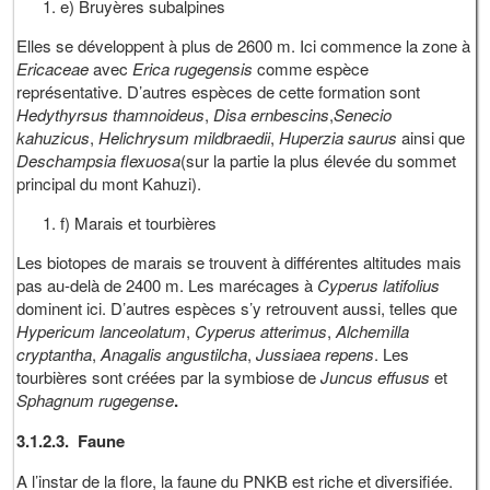
e) Bruyères subalpines
Elles se développent à plus de 2600 m. Ici commence la zone à
Ericaceae
avec
Erica rugegensis
comme espèce
représentative. D’autres espèces de cette formation sont
Hedythyrsus thamnoideus
,
Disa ernbescins
,
Senecio
kahuzicus
,
Helichrysum mildbraedii
,
Huperzia saurus
ainsi que
Deschampsia flexuosa
(sur la partie la plus élevée du sommet
principal du mont Kahuzi).
f) Marais et tourbières
Les biotopes de marais se trouvent à différentes altitudes mais
pas au-delà de 2400 m. Les marécages à
Cyperus latifolius
dominent ici. D’autres espèces s’y retrouvent aussi, telles que
Hypericum lanceolatum
,
Cyperus atterimus
,
Alchemilla
cryptantha
,
Anagalis
angustilcha
,
Jussiaea repens
. Les
tourbières sont créées par la symbiose de
Juncus effusus
et
Sphagnum rugegense
.
3.1.2.3. Faune
A l’instar de la flore, la faune du PNKB est riche et diversifiée.