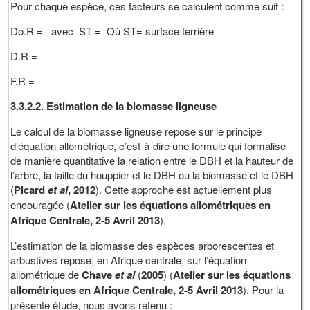
Pour chaque espèce, ces facteurs se calculent comme suit :
Do.R = avec ST = Où ST= surface terrière
D.R =
F.R =
3.3.2.2. Estimation de la biomasse ligneuse
Le calcul de la biomasse ligneuse repose sur le principe
d’équation allométrique, c’est-à-dire une formule qui formalise
de manière quantitative la relation entre le DBH et la hauteur de
l’arbre, la taille du houppier et le DBH ou la biomasse et le DBH
(
Picard
et
al
, 2012
). Cette approche est actuellement plus
encouragée (
Atelier sur les équations allométriques en
Afrique Centrale, 2-5 Avril 2013
).
L’estimation de la biomasse des espèces arborescentes et
arbustives repose, en Afrique centrale, sur l’équation
allométrique de
Chave
et
al
(
2005
) (
Atelier sur les équations
allométriques en Afrique Centrale, 2-5 Avril 2013
). Pour la
présente étude, nous avons retenu :