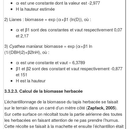
α est une constante dont la valeur est -2,977
H la hauteur estimée
2) Lianes : biomasse = exp (α+β1 (ln(D)), où :
α et β1 sont des constantes et vaut respectivement 0,07
et 2,17
3)
Cyathea maniana
: biomasse = exp (α+β1 ln
(1/(DBH)2)+β2lnH), où :
α est une constante et vaut – 6,3789
β1 et β2 sont des constant et vaut respectivement -0,877
et 151
H est la hauteur
3.3.2.3. Calcul de la biomasse herbacée
L’échantillonnage de la biomasse du tapis herbacée se faisait
sur le terrain dans un carré d’un mètre côté (
Zapfack, 2005
).
Sur cette surface on récoltait toute la partie aérienne des toutes
les herbacées en faisant attention de ne pas prendre l’humus.
Cette récolte se faisait à la machette et ensuite l’échantillon était