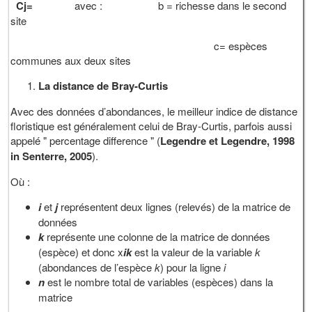
Cj=
avec : b = richesse dans le second
site
c= espèces
communes aux deux sites
La distance de Bray-Curtis
Avec des données d’abondances, le meilleur indice de distance
floristique est généralement celui de Bray-Curtis, parfois aussi
appelé " percentage difference " (
Legendre et Legendre, 1998
in Senterre, 2005
).
Où :
i
et
j
représentent deux lignes (relevés) de la matrice de
données
k
représente une colonne de la matrice de données
(espèce) et donc x
ik
est la valeur de la variable
k
(abondances de l’espèce
k
) pour la ligne
i
n
est le nombre total de variables (espèces) dans la
matrice