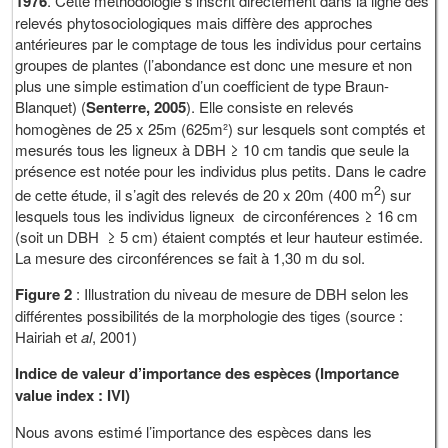
1976
. Cette méthodologie s’inscrit directement dans la ligne des
relevés phytosociologiques mais diffère des approches
antérieures par le comptage de tous les individus pour certains
groupes de plantes (l’abondance est donc une mesure et non
plus une simple estimation d’un coefficient de type Braun-
Blanquet) (
Senterre, 2005
). Elle consiste en relevés
homogènes de 25 x 25m (625m²) sur lesquels sont comptés et
mesurés tous les ligneux à DBH ≥ 10 cm tandis que seule la
présence est notée pour les individus plus petits. Dans le cadre
2
de cette étude, il s’agit des relevés de 20 x 20m (400 m
) sur
lesquels tous les individus ligneux de circonférences ≥ 16 cm
(soit un DBH ≥ 5 cm) étaient comptés et leur hauteur estimée.
La mesure des circonférences se fait à 1,30 m du sol.
Figure 2
: Illustration du niveau de mesure de DBH selon les
différentes possibilités de la morphologie des tiges (source :
Hairiah et
al
, 2001)
Indice de valeur d’importance des espèces (Importance
value index : IVI)
Nous avons estimé l’importance des espèces dans les