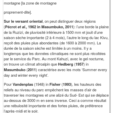
montagne [la zone de montagne
proprement-dite].
Sur le versant oriental
, on peut distinguer deux régions
(
Pécrot
et al
., 1962 in Masumbuko, 2011
): l’une borde la plaine
de la Ruzizi, de pluviosité inférieure à 1500 mm et jouit d’une
saison sèche importante (2 à 4 mois), l’autre le long du lac Kivu,
reçoit des pluies plus abondantes (de 1600 à 2000 mm). La
durée de la saison sèche est limitée à un moins. Il y a
longtemps que les données climatiques ne sont plus récoltées
par le service du Parc. Au mont Kahuzi, avec le gel nocturne,
on trouve un climat afroalpin que
Hedberg
(
1957
) in
Masumbuko
(
2011
) caractérise avec les mots ‘Summer every
day and winter every night’.
Pour
Vandenplas
(1948) in
Fisher
(
1993
), les hauteurs des
reliefs au niveau du parc empêchent les masses d’air de
traverser les montagnes et une alizé du Sud- Est qui se déplace
au-dessus de 3000 m en sens inverse. Ceci a comme résultat
une nébulosité importante et des fortes pluies, de préférence
l’après-midi et le soir.