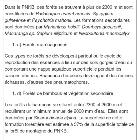
Dans le PNKB, ces forêts se trouvent à plus de 2300 m et sont
constituées de
Podocarpus usambarensis
,
Syzygium
guineense
et
Psychotria mahonii
. Les formations secondaires
sont dominées par
Myrianthus holstii
,
Dombeya goetzenii
,
Macaranga sp
.
Sapium ellipticum
et
Neoboutonia macrocalyx
c) Forêts marécageuses
Ces types de forêts se développent partout où le cycle de
reproduction des essences a lieu sur des sols gorgés d’eau ou
comportant une nappe aquatique superficielle pendant les
saisons sèches. Beaucoup d’espèces développent des racines
échasses, d’autres des pneumatophores.
d) Forêts de bambous et végétation secondaire
Les forêts de bambous se situent entre 2300 et 2600 m et
requièrent un minimum annuel de 2000 mm d’eau. Elles sont
dominées par
Sinarundinaria alpina.
La superficie de cette
formation forestière est estimée à 37% de la superficie totale de
la forêt de montagne du PNKB.