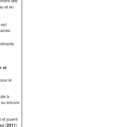
ement liée
au et en
 est
maines
ntinents
r et
pour le
ite à
) ou encore
 et jouent
ko
(
2011
)