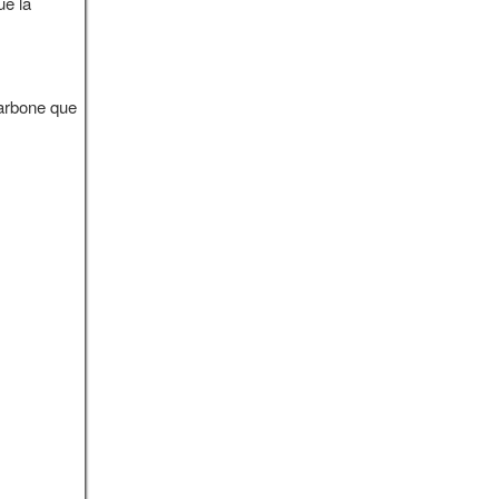
ue la
carbone que