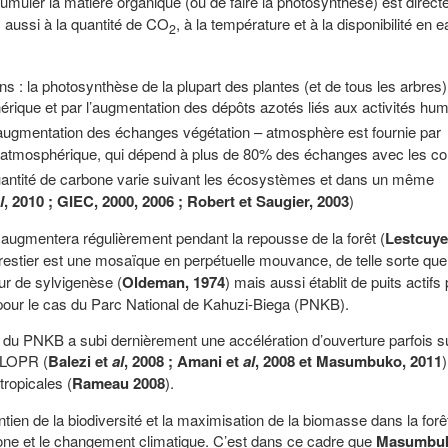
accumuler la matière organique (ou de faire la photosynthèse) est direct
s aussi à la quantité de CO
, à la température et à la disponibilité en e
2
s : la photosynthèse de la plupart des plantes (et de tous les arbres)
rique et par l’augmentation des dépôts azotés liés aux activités hu
 l’augmentation des échanges végétation – atmosphère est fournie par
atmosphérique, qui dépend à plus de 80% des échanges avec les co
quantité de carbone varie suivant les écosystèmes et dans un même
l
, 2010 ; GIEC, 2000, 2006 ; Robert et Saugier, 2003
)
 augmentera régulièrement pendant la repousse de la forêt (
Lestcuye
forestier est une mosaïque en perpétuelle mouvance, de telle sorte que
ur de sylvigenèse (
Oldeman, 1974
) mais aussi établit de puits actifs 
 pour le cas du Parc National de Kahuzi-Biega (PNKB).
de du PNKB a subi dernièrement une accélération d’ouverture parfois su
LOPR (
Balezi et
al
, 2008 ; Amani et
al
, 2008 et Masumbuko, 2011
ropicales (
Rameau 2008
).
ien de la biodiversité et la maximisation de la biomasse dans la forêt
bone et le changement climatique. C’est dans ce cadre que
Masumbu