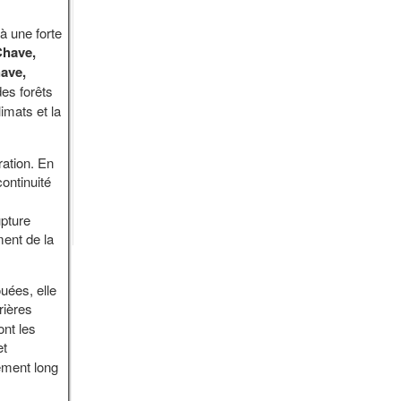
 à une forte
have,
ave,
des forêts
imats et la
ration. En
ontinuité
upture
ment de la
uées, elle
irières
ont les
et
ement long