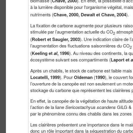
biomasse (
Chave, 2000
). En effet, la possibilité d’
à la lumière disponible pour l'organisme végétal, mai
nutriments (
Chave, 2000, Dewalt et Chave, 2004
).
La fixation de carbone augmente pour plusieurs raison
stimulée par l’augmentation actuelle du CO
atmosphé
2
(
Robert et Saugier, 2003
). Une indication claire de
l’augmentation des fluctuations saisonnières du CO
2
(
Keeling et
al
, 1996
). Au niveau des continents, la 
écosystème suivant ses compartiments (
Laport et
a
Après un chablis, le stock de carbone est faible mais
Locatelli, 1999
). Pour
Oldeman
(
1990
), le couvert 
l’ouverture de la canopée est non seulement un mote
stockage du carbone que représentent les clairières
En effet, la canopée de la végétation de haute altitu
l’action de la liane
Sericostachyus scandens
GILG & 
par le phénomène connu des chablis dans les zones t
Les clairières présentent une importance dans le maint
donc un rôle important dans la séquestration du car