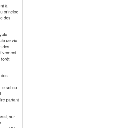
nt à
u principe
nte des
ycle
cle de vie
on des
ctivement
 forêt
, des
le sol ou
t
ire partant
ussi, sur
a