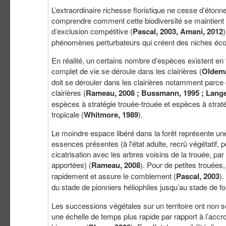
L’extraordinaire richesse floristique ne cesse d’éton
comprendre comment cette biodiversité se maintient f
d’exclusion compétitive (
Pascal, 2003, Amani, 2012
phénomènes perturbateurs qui créent des niches écol
En réalité, un certains nombre d’espèces existent en f
complet de vie se déroule dans les clairières (
Oldema
doit se dérouler dans les clairières notamment parce 
clairières (
Rameau, 2008 ; Bussmann, 1995 ; Lang
espèces à stratégie trouée-trouée et espèces à stratégie
tropicale (
Whitmore, 1989
).
Le moindre espace libéré dans la forêt représente une o
essences présentes (à l'état adulte, recrû végétatif,
cicatrisation avec les arbres voisins de la trouée, 
apportées) (
Rameau, 2008
). Pour de petites trouées
rapidement et assure le comblement (
Pascal, 2003
)
du stade de pionniers héliophiles jusqu’au stade de for
Les successions végétales sur un territoire ont non se
une échelle de temps plus rapide par rapport à l’accr