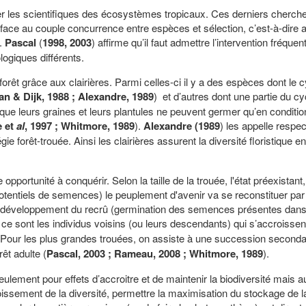
ner les scientifiques des écosystèmes tropicaux. Ces derniers cherche
ace au couple concurrence entre espèces et sélection, c’est-à-dire a
).
Pascal
(
1998, 2003
) affirme qu’il faut admettre l’intervention fréque
ogiques différents.
orêt grâce aux clairières. Parmi celles-ci il y a des espèces dont le c
n & Dijk, 1988 ; Alexandre, 1989
) et d’autres dont une partie du cy
que leurs graines et leurs plantules ne peuvent germer qu’en conditi
e et
al
, 1997 ; Whitmore, 1989
).
Alexandre
(1989
) les appelle respe
 forêt-trouée. Ainsi les clairières assurent la diversité floristique en
pportunité à conquérir. Selon la taille de la trouée, l'état préexistant
 potentiels de semences) le peuplement d'avenir va se reconstituer par
par développement du recrû (germination des semences présentes dans 
, ce sont les individus voisins (ou leurs descendants) qui s’accroissen
. Pour les plus grandes trouées, on assiste à une succession seconda
êt adulte (
Pascal, 2003 ; Rameau, 2008 ; Whitmore, 1989
).
ulement pour effets d’accroitre et de maintenir la biodiversité mais a
oissement de la diversité, permettre la maximisation du stockage de l