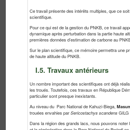
Ce travail présente des intérêts multiples, que ce soi
scientifique.
Pour ce qui est de la gestion du PNKB, ce travail appo
dynamique après perturbation dans la partie haute alt
premières données d’estimation de carbone au PNK
Sur le plan scientifique, ce mémoire permettra une p
de haute altitude du PNKB.
I.5. Travaux antérieurs
Un nombre important des scientifiques ont déjà réali
les troués. Toutefois, ces travaux en République Dé
particulier sont presque inexistants.
Au niveau du Parc National de Kahuzi-Biega,
Masu
trouées envahies par
Sericostachys scandens
GILG &
Dans la région des grands lacs, nous pouvons noter l
et la régénération dans le Parc National de Bwindi e