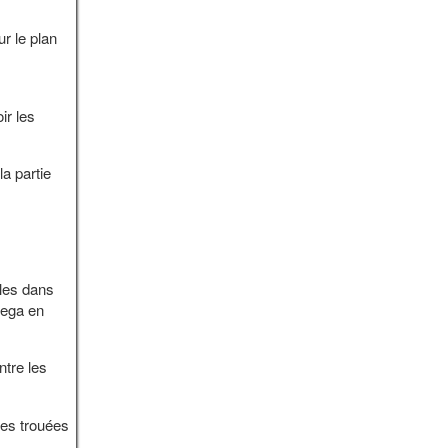
ur le plan
ir les
a partie
ales dans
iega en
ntre les
des trouées