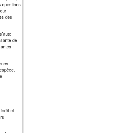
s questions
leur
ces des
 s’auto
ssante de
vantes :
mènes
'espèce,
de
forêt et
urs