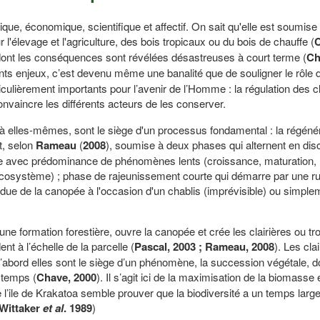
tique, économique, scientifique et affectif. On sait qu'elle est soumise
r l'élevage et l'agriculture, des bois tropicaux ou du bois de chauffe (
C
s dont les conséquences sont révélées désastreuses à court terme (
Ch
ents enjeux, c’est devenu même une banalité que de souligner le rôle 
lièrement importants pour l’avenir de l’Homme : la régulation des cl
onvaincre les différents acteurs de les conserver.
 à elles-mêmes, sont le siège d'un processus fondamental : la régéné
st, selon
Rameau
(
2008
), soumise à deux phases qui alternent en disc
ce avec prédominance de phénomènes lents (croissance, maturation,
écosystème) ; phase de rajeunissement courte qui démarre par une r
due de la canopée à l'occasion d'un chablis (imprévisible) ou simple
une formation forestière, ouvre la canopée et crée les clairières ou tro
t à l’échelle de la parcelle (
Pascal, 2003 ; Rameau, 2008
). Les cla
 d’abord elles sont le siège d’un phénomène, la succession végétale, d
 temps (
Chave, 2000
). Il s’agit ici de la maximisation de la biomasse 
l’ile de Krakatoa semble prouver que la biodiversité a un temps larg
Wittaker
et al
. 1989
)