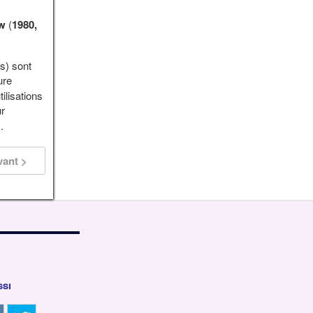
w
(
1980,
s) sont
ure
ilisations
ur
.
vant >
ssi