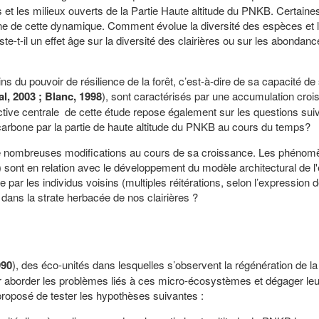
s et les milieux ouverts de la Partie Haute altitude du PNKB. Certaine
e de cette dynamique. Comment évolue la diversité des espèces et 
e-t-il un effet âge sur la diversité des clairières ou sur les abondan
ns du pouvoir de résilience de la forêt, c’est-à-dire de sa capacité de
l, 2003 ; Blanc, 1998
), sont caractérisés par une accumulation croi
ctive centrale de cette étude repose également sur les questions sui
 carbone par la partie de haute altitude du PNKB au cours du temps?
nt de nombreuses modifications au cours de sa croissance. Les phéno
 sont en relation avec le développement du modèle architectural de l
 par les individus voisins (multiples réitérations, selon l’expression 
ns la strate herbacée de nos clairières ?
990
), des éco-unités dans lesquelles s’observent la régénération de la 
our aborder les problèmes liés à ces micro-écosystèmes et dégager le
posé de tester les hypothèses suivantes :