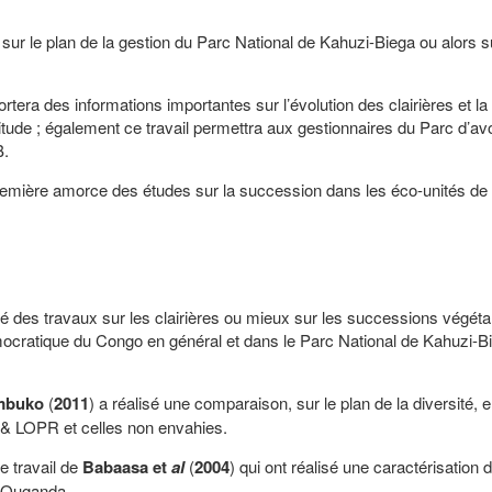
t sur le plan de la gestion du Parc National de Kahuzi-Biega ou alors s
rtera des informations importantes sur l’évolution des clairières et la
itude ; également ce travail permettra aux gestionnaires du Parc d’avo
B.
remière amorce des études sur la succession dans les éco-unités de l
sé des travaux sur les clairières ou mieux sur les successions végét
mocratique du Congo en général et dans le Parc National de Kahuzi-B
mbuko
(
2011
) a réalisé une comparaison, sur le plan de la diversité, e
 LOPR et celles non envahies.
e travail de
Babaasa et
al
(
2004
) qui ont réalisé une caractérisation 
n Ouganda.