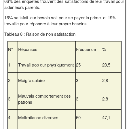
66% des enquêtés trouvent des satisfactions de leur travail pour
aider leurs parents.
16% satisfait leur besoin soit pour se payer la prime et 19%
travaille pour répondre à leur propre besoins
Tableau 8 : Raison de non satisfaction
N°
Réponses
Fréquence
%
1
Travail trop dur physiquement
25
23,5
2
Maigre salaire
3
2,8
Mauvais comportement des
3
3
2,8
patrons
4
Maltraitance diverses
50
47,1