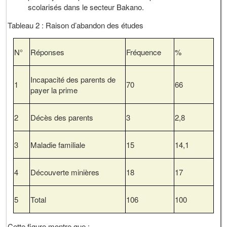
scolarisés dans le secteur Bakano.
Tableau 2 : Raison d’abandon des études
N°
Réponses
Fréquence
%
Incapacité des parents de
1
70
66
payer la prime
2
Décès des parents
3
2,8
3
Maladie familiale
15
14,1
4
Découverte minières
18
17
5
Total
106
100
Cette figure montre que :