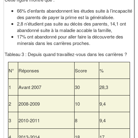
66% d’enfants abandonnent les études suite à l’incapacité
des parents de payer la prime est la généralisée.
2,8 n’étudient pas suite au décès des parents, 14,1 ont
abandonné suite à la maladie accable la famille,
17% ont abandonné pour aller faire la découverte des
minerais dans les carrières proches.
Tableau 3 : Depuis quand travaillez-vous dans les carrières ?
N°
Réponses
Score
%
1
Avant 2007
30
28,3
2
2008-2009
10
9,4
3
2010-2011
8
9,4
4
2013-2014
18
17