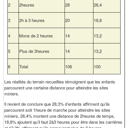
2
2heures
28
26,4
3
2h à 3 heures
20
18,8
4
Mons de 2 heures
14
13,2
5
Plus de 3heures
14
13,2
6
Total
106
100
Les réalités du terrain recueillies témoignent que les enfants
parcourent une certaine distance pour atteindre les sites
miniers.
Il revient de conclure que 28,3% d’enfants affirment qu’ils
parcourent soit 1heure de marche pour atteindre les sites
miniers, 26,4% montent une distance de 2heures de temps,
18,8% ajoutent qu’il faut 2à3 heures pour être dans les carrières
et 13,2% affirment qu’ils parcourent plus de 3 heures.