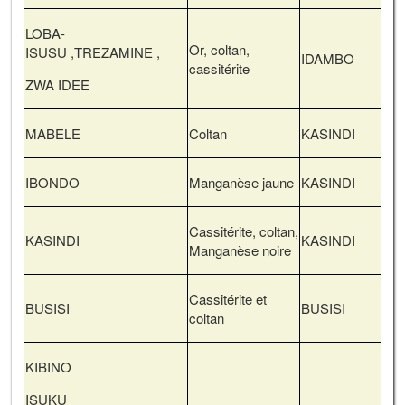
LOBA-
Or, coltan,
ISUSU ,TREZAMINE ,
IDAMBO
cassitérite
ZWA IDEE
MABELE
Coltan
KASINDI
IBONDO
Manganèse jaune
KASINDI
Cassitérite, coltan,
KASINDI
KASINDI
Manganèse noire
Cassitérite et
BUSISI
BUSISI
coltan
KIBINO
ISUKU