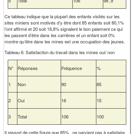
5
Total
106
98 ,9
Ce tableau indique que la plupart des enfants visités sur les
sites miniers sont motivés d’y être dont 85 enfants soit 80,1%
l’ont affirmé et 20 soit 18,8% signalent le bon paiement ce qui
les passent d’être dans les carrières et un enfant soit 0%
montre qu’être dans les mines est une occupation des jeunes.
Tableau 6: Satisfaction du travail dans les mines oui/ non
N°
Réponses
Fréquence
%
1
Non
90
85
2
Oui
16
15
3
Total
106
100
Il ressort de cette figure que 85% ne parvient pas à satisfaire