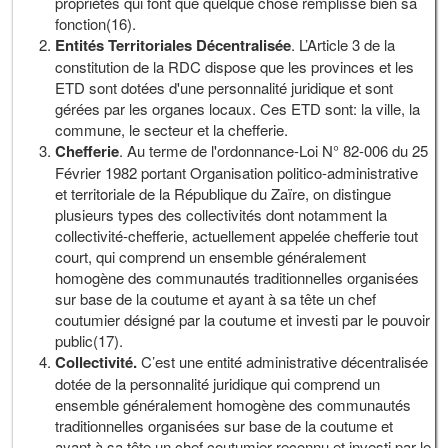
propriétés qui font que quelque chose remplisse bien sa
fonction(16).
Entités Territoriales Décentralisée
. L’Article 3 de la
constitution de la RDC dispose que les provinces et les
ETD sont dotées d'une personnalité juridique et sont
gérées par les organes locaux. Ces ETD sont: la ville, la
commune, le secteur et la chefferie.
Chefferie
. Au terme de l'ordonnance-Loi N° 82-006 du 25
Février 1982 portant Organisation politico-administrative
et territoriale de la République du Zaïre, on distingue
plusieurs types des collectivités dont notamment la
collectivité-chefferie, actuellement appelée chefferie tout
court, qui comprend un ensemble généralement
homogène des communautés traditionnelles organisées
sur base de la coutume et ayant à sa tête un chef
coutumier désigné par la coutume et investi par le pouvoir
public(17).
Collectivité.
C’est une entité administrative décentralisée
dotée de la personnalité juridique qui comprend un
ensemble généralement homogène des communautés
traditionnelles organisées sur base de la coutume et
ayant à sa tête un chef coutumier reconnu et investi par le