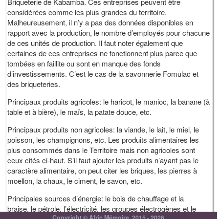
Briqueterie de Kabamba. Ces entreprises peuvent être
considérées comme les plus grandes du territoire.
Malheureusement, il n’y a pas des données disponibles en
rapport avec la production, le nombre d’employés pour chacune
de ces unités de production. Il faut noter également que
certaines de ces entreprises ne fonctionnent plus parce que
tombées en faillite ou sont en manque des fonds
d’investissements. C’est le cas de la savonnerie Fomulac et
des briqueteries.
Principaux produits agricoles: le haricot, le manioc, la banane (à
table et à bière), le maïs, la patate douce, etc.
Principaux produits non agricoles: la viande, le lait, le miel, le
poisson, les champignons, etc. Les produits alimentaires les
plus consommés dans le Territoire mais non agricoles sont
ceux cités ci-haut. S’il faut ajouter les produits n’ayant pas le
caractère alimentaire, on peut citer les briques, les pierres à
moellon, la chaux, le ciment, le savon, etc.
Principales sources d’énergie: le bois de chauffage et la
braise, le pétrole, l’électricité, les groupes électrogènes et le
Copyright © Afric Mémoire, 2015 - 2026
panneau solaire. A Kabare c’est plus le bois de chauffage et les