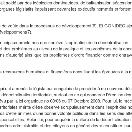
était soldé par des idéologies dominatrices, de balkanisation sécession
 organes législatifs impuissant devant les exécutifs nommés et fortem
é de voûte dans le processus de développement(6). Et GONIDEC ajo
développement(7).
ncipaux problèmes que soulève l'application de la décentralisation
nt des problèmes au niveau de la pratique et les problèmes de la conc
ions d'autorité ainsi que les problèmes d'ordre financier comme entrav
 ressources humaines et financières constituent les épreuves à la 
ui ont amenés le législateur congolais de procéder à ce nouveau dé
 décentralisation territoriale, surtout en ce qui concerne l'érection des
révu par la loi organique no 08/06 du 07 Octobre 2008. Pour lui, le m
erritoriales mérite d'être observé scrupuleusement dans l'esprit des no
ics d'être animés d'une bonne volonté politique dans les sens des att
nsabilités. Selon lui, pour acquérir la culture de la décentralisation 
adres administratifs et des citoyens en général devra constituer leur