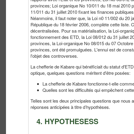
provinces; Loi organique No 10/011 du 18 mai 2010 port
11/011 du 31 juillet 2010 fixant les finances publiqu
Néanmoins, il faut noter que, la Loi n0 11/002 du 20 ja
République du 18 février 2006, complète cette liste. Ce
décentralisées. Pour sa matérialisation, la Loi-organ
fonctionnement des ETD, la Loi 08/012 du 31 juillet 2
provinces, la Loi-organique No 08/015 du 07 Octobre
provinces, ont été promulguées. L'ennui est de consta
l'objet des controverses.
La chefferie de Kabare qui bénéficiait du statut d'ET
optique, quelques questions méritent d'être posées:
La chefferie de Kabare fonctionne-t-elle comme e
Quelles sont les difficultés qui empêchent cette
Telles sont les deux principales questions que nous a
réponses anticipées à titre d’hypothèses.
4. HYPOTHESESS