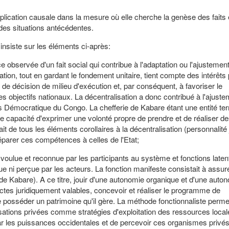
xplication causale dans la mesure où elle cherche la genèse des faits
ts des situations antécédentes.
nsiste sur les éléments ci-après:
bservée d'un fait social qui contribue à l'adaptation ou l'ajustement
tion, tout en gardant le fondement unitaire, tient compte des intérêts
 de décision de milieu d'exécution et, par conséquent, à favoriser le
s objectifs nationaux. La décentralisation a donc contribué à l'ajust
s Démocratique du Congo. La chefferie de Kabare étant une entité terri
e capacité d'exprimer une volonté propre de prendre et de réaliser d
 fait de tous les éléments corollaires à la décentralisation (personnalité 
éparer ces compétences à celles de l'Etat;
 voulue et reconnue par les participants au système et fonctions laten
ulue ni perçue par les acteurs. La fonction manifeste consistait à assur
e Kabare). A ce titre, jouir d'une autonomie organique et d'une auto
actes juridiquement valables, concevoir et réaliser le programme de
e posséder un patrimoine qu'il gère. La méthode fonctionnaliste perme
sations privées comme stratégies d'exploitation des ressources local
e par les puissances occidentales et de percevoir ces organismes pri