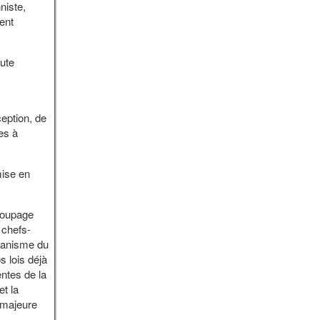
niste,
ent
ute
eption, de
es à
mise en
coupage
 chefs-
écanisme du
s lois déjà
entes de la
et la
 majeure