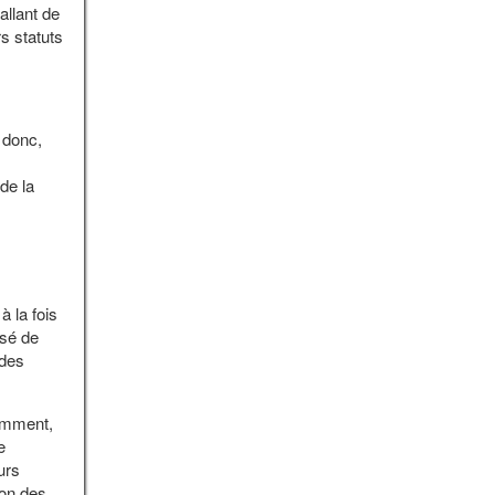
allant de
rs statuts
 donc,
de la
à la fois
ssé de
 des
tamment,
e
urs
ion des