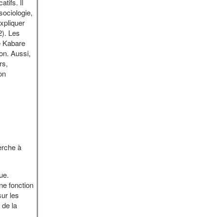
tifs. Il
ociologie,
expliquer
2). Les
e Kabare
on. Aussi,
rs,
on
erche à
ue.
ne fonction
ur les
 de la