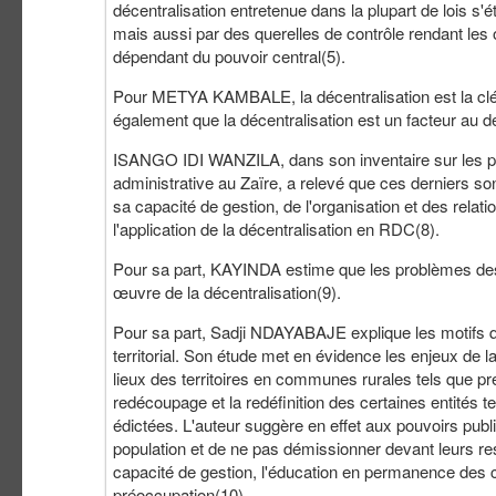
décentralisation entretenue dans la plupart de lois s'
mais aussi par des querelles de contrôle rendant les
dépendant du pouvoir central(5).
Pour METYA KAMBALE, la décentralisation est la cl
également que la décentralisation est un facteur au 
ISANGO IDI WANZILA, dans son inventaire sur les pri
administrative au Zaïre, a relevé que ces derniers so
sa capacité de gestion, de l'organisation et des relat
l'application de la décentralisation en RDC(8).
Pour sa part, KAYINDA estime que les problèmes des
œuvre de la décentralisation(9).
Pour sa part, Sadji NDAYABAJE explique les motifs q
territorial. Son étude met en évidence les enjeux de la
lieux des territoires en communes rurales tels que p
redécoupage et la redéfinition des certaines entités t
édictées. L'auteur suggère en effet aux pouvoirs publ
population et de ne pas démissionner devant leurs respo
capacité de gestion, l'éducation en permanence des c
préoccupation(10).