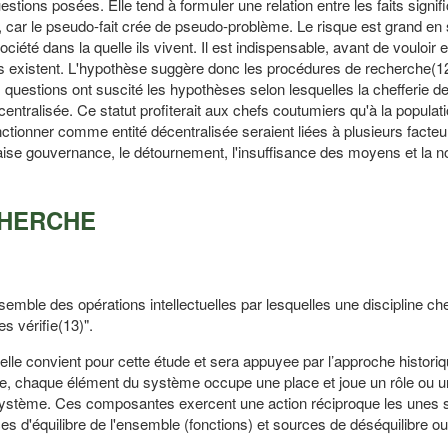
ons posées. Elle tend à formuler une relation entre les faits significa
ar le pseudo-fait crée de pseudo-problème. Le risque est grand en s
iété dans la quelle ils vivent. Il est indispensable, avant de vouloir 
its existent. L'hypothèse suggère donc les procédures de recherche(1
uestions ont suscité les hypothèses selon lesquelles la chefferie d
centralisée. Ce statut profiterait aux chefs coutumiers qu'à la populati
onctionner comme entité décentralisée seraient liées à plusieurs facteu
vaise gouvernance, le détournement, l'insuffisance des moyens et la n
CHERCHE
ble des opérations intellectuelles par lesquelles une discipline ch
es vérifie(13)".
nnelle convient pour cette étude et sera appuyee par l’approche historiq
e, chaque élément du système occupe une place et joue un rôle ou u
du système. Ces composantes exercent une action réciproque les unes s
es d'équilibre de l'ensemble (fonctions) et sources de déséquilibre ou