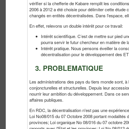
vérifier si la chefferie de Kabare remplit les conditio
2006 à 2012 a été choisie pour délimiter cette étude c
changés en entités décentralisées. Dans l'espace, elle
En effet, relevons un double intérêt pour ce travail:
Intérêt scientifique. C’est de mettre sur pied
pourra servir le futur chercheur en matière de l
Intérêt pratique. Nous pensons éveiller la cons
décentralisation pour le développement des E
3. PROBLEMATIQUE
Les administrations des pays du tiers monde sont, à l
conjoncturelles et structurelles. Depuis leur accessio
nourrir leur ambition du développement. Dans ce sen
affaires publiques.
En RDC, la décentralisation n'est pas une expérience
Loi No08/015 du 07 Octobre 2008 portant modalités d
provinces; Loi organique No 08/016 du 07 octobre 20
rapports avec l'Etat et les provinces; Loi No 08/012 du