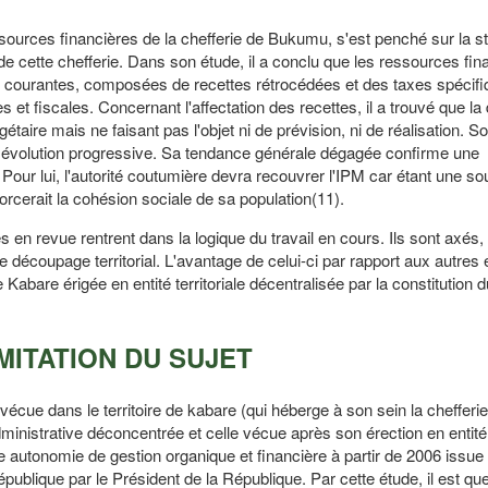
rces financières de la chefferie de Bukumu, s'est penché sur la st
s de cette chefferie. Dans son étude, il a conclu que les ressources fi
s courantes, composées de recettes rétrocédées et des taxes spécifi
t fiscales. Concernant l'affectation des recettes, il a trouvé que la 
aire mais ne faisant pas l'objet ni de prévision, ni de réalisation. S
une évolution progressive. Sa tendance générale dégagée confirme une
Pour lui, l'autorité coutumière devra recouvrer l'IPM car étant une so
orcerait la cohésion sociale de sa population(11).
 en revue rentrent dans la logique du travail en cours. Ils sont axés,
e découpage territorial. L'avantage de celui-ci par rapport aux autres e
 Kabare érigée en entité territoriale décentralisée par la constitution 
IMITATION DU SUJET
 vécue dans le territoire de kabare (qui héberge à son sein la chefferi
inistrative déconcentrée et celle vécue après son érection en entité t
e autonomie de gestion organique et financière à partir de 2006 issue 
publique par le Président de la République. Par cette étude, il est qu