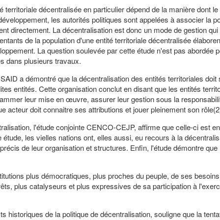
territoriale décentralisée en particulier dépend de la manière dont le
développement, les autorités politiques sont appelées à associer la po
rnent directement. La décentralisation est donc un mode de gestion qu
sentants de la population d'une entité territoriale décentralisée élabore
eloppement. La question soulevée par cette étude n'est pas abordée p
tés dans plusieurs travaux.
USAID a démontré que la décentralisation des entités territoriales doit
es entités. Cette organisation conclut en disant que les entités territo
ammer leur mise en œuvre, assurer leur gestion sous la responsabili
 acteur doit connaitre ses attributions et jouer pleinement son rôle(2
ralisation, l'étude conjointe CENCO-CEJP, affirme que celle-ci est e
ude, les vielles nations ont, elles aussi, eu recours à la décentralis
précis de leur organisation et structures. Enfin, l'étude démontre que 
stitutions plus démocratiques, plus proches du peuple, de ses besoins
êts, plus catalyseurs et plus expressives de sa participation à l'exerci
toriques de la politique de décentralisation, souligne que la tentat