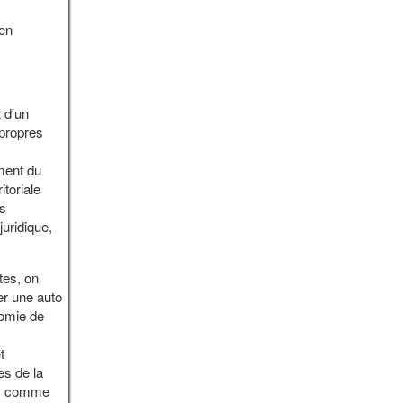
 en
 d'un
 propres
ement du
toriale
es
juridique,
tes, on
er une auto
nomie de
t
es de la
vés comme