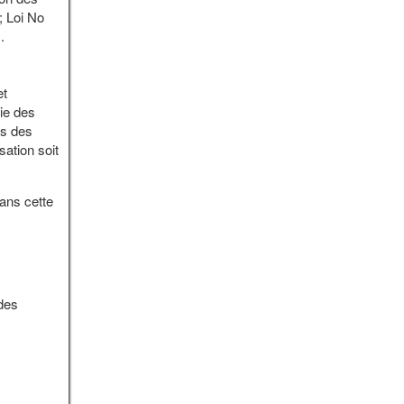
; Loi No
.
et
ie des
rs des
ation soit
Dans cette
 des