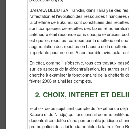
BARAKA BEBUTSA Franklin, dans l'analyse des ressou
l'affectation et l'évolution des ressources financière
la chefferie de Bukumu sont constituées des recette
sont composées de recettes des taxes rémunératoires e
antérieure était reconnue dans chaque exercices budgét
est que les recettes réalisées par la chefferie ont 
augmentation des recettes en hausse de la chefferie. 
importante pour celle-ci. A son humble avis, cela renf
En effet, comme il s’observe, tous ces travaux passés
sur les aspects de la décentralisation, les autres sur l
cherche à examiner la fonctionnalité de la chefferie de
février 2006 et ainsi les complète.
2. CHOIX, INTERET ET DEL
le choix de ce sujet tient compte de l'expérience déjà
Kabare et de Nindja) qui fonctionnait comme entité adm
décentralisée dotée d'une personnalité juridique et un
promulgation de la loi fondamentale de la troisième Ré