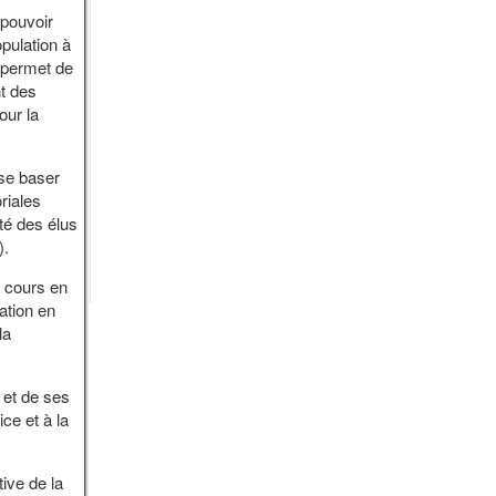
 pouvoir
pulation à
i permet de
nt des
our la
 se baser
riales
té des élus
).
n cours en
ation en
la
 et de ses
ce et à la
ive de la