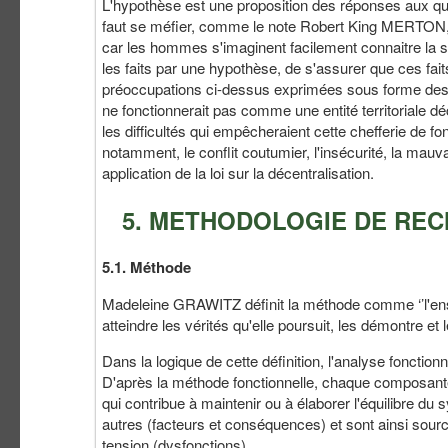
L'hypothèse est une proposition des réponses aux questi
faut se méfier, comme le note Robert King MERTON, c
car les hommes s'imaginent facilement connaitre la soc
les faits par une hypothèse, de s'assurer que ces fa
préoccupations ci-dessus exprimées sous forme des q
ne fonctionnerait pas comme une entité territoriale dé
les difficultés qui empêcheraient cette chefferie de f
notamment, le conflit coutumier, l'insécurité, la mau
application de la loi sur la décentralisation.
5. METHODOLOGIE DE RE
5.1. Méthode
Madeleine GRAWITZ définit la méthode comme ‘’l'ensem
atteindre les vérités qu'elle poursuit, les démontre et l
Dans la logique de cette définition, l'analyse fonctio
D'après la méthode fonctionnelle, chaque composant
qui contribue à maintenir ou à élaborer l'équilibre 
autres (facteurs et conséquences) et sont ainsi sourc
tension (dysfonctions).