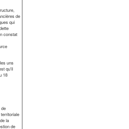
ructure,
nancières de
ques qui
dette
on constat
urce
 les uns
st qu'il
du 18
e de
erritoriale
de la
estion de