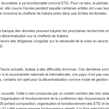
ns favorables à sa fonctionnalité comme ETD. Pour ce faire, la période 
ar, elle couvre l'année pendant laquelle certaines entités ont vues leu
 concerne la chefferie de kabare prise dans ses limites territoriales.
 une banque des données pouvant inspirer les prochaines recherches et
a décentralisation sur la chefferie de Kabare.
cience des dirigeants congolais sur la nécessité de la mise en œuvre 
TD.
'heure actuelle, butées à des difficultés énormes. Ces dernières sont 
n à la souveraineté nationale et internationale, ces pays n'ont pas ce
s, certains ont opté pour la décentralisation comme mode de gestion
 nouvelle. Celle-ci est consacrée par un certain nombre des lois no
'organisation et fonctionnement de la conférence des Gouverneurs d
08 portant composition, organisation et fonctionnement des ETD et le
 31 juillet portant principe fondamentaux relatifs à la libre administrat