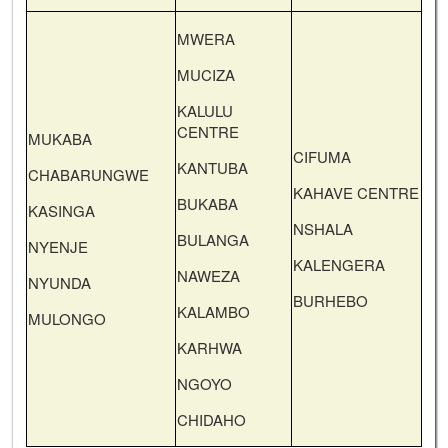
MWERA
MUCIZA
KALULU
CENTRE
MUKABA
CIFUMA
KANTUBA
CHABARUNGWE
KAHAVE CENTRE
BUKABA
KASINGA
NSHALA
BULANGA
NYENJE
KALENGERA
NAWEZA
NYUNDA
BURHEBO
KALAMBO
MULONGO
KARHWA
NGOYO
CHIDAHO