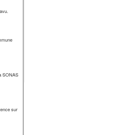
avu.
ommune
c la SONAS
tence sur