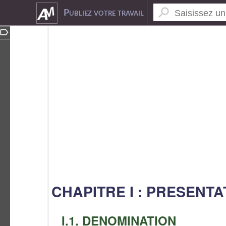
5312063
Publiez votre travail
CHAPITRE I : PRESENT
I.1. DENOMINATION