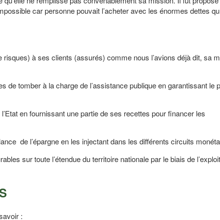
 qu’elle ne remplisse pas convenablement sa mission. Il fut proposé 
mpossible car personne pouvait l’acheter avec les énormes dettes qu’e
de risques) à ses clients (assurés) comme nous l’avions déjà dit, sa m
es de tomber à la charge de l’assistance publique en garantissant le
l’Etat en fournissant une partie de ses recettes pour financer les
elance de l’épargne en les injectant dans les différents circuits monéta
les sur toute l’étendue du territoire nationale par le biais de l’exploi
AS
savoir :