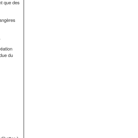
nt que des
rangères
ux.
réation
ndue du