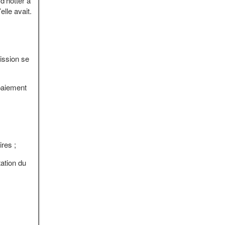
d’hotter à
lle avait.
ission se
 paiement
ires ;
tation du