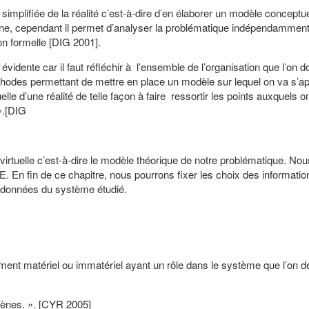
n simplifiée de la réalité c’est-à-dire d’en élaborer un modèle conceptu
ine, cependant il permet d’analyser la problématique indépendamment 
çon formelle [DIG 2001].
vidente car il faut réfléchir à l’ensemble de l’organisation que l’on do
hodes permettant de mettre en place un modèle sur lequel on va s’a
lle d’une réalité de telle façon à faire ressortir les points auxquels o
».[DIG
 virtuelle c’est-à-dire le modèle théorique de notre problématique. Nou
En fin de ce chapitre, nous pourrons fixer les choix des information
s données du système étudié.
lément matériel ou immatériel ayant un rôle dans le système que l’on d
ogènes. ». [CYR 2005]