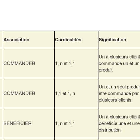
Association
Cardinalités
Signification
Un à plusieurs clien
COMMANDER
1, n et 1,1
commande un et un 
produit
Un et un seul produit
COMMANDER
1,1 et 1, n
être commandé par 
plusieurs clients
Un à plusieurs clien
BENEFICIER
1, n et 1,1
bénéficie une et une
distribution