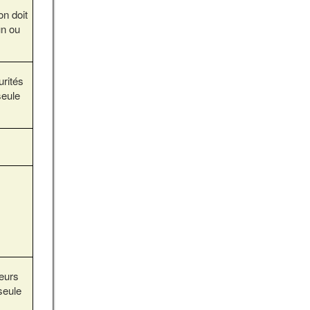
on doit
un ou
urités
seule
eurs
seule