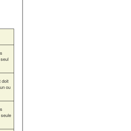
ts
seul
 doit
un ou
ts
 seule