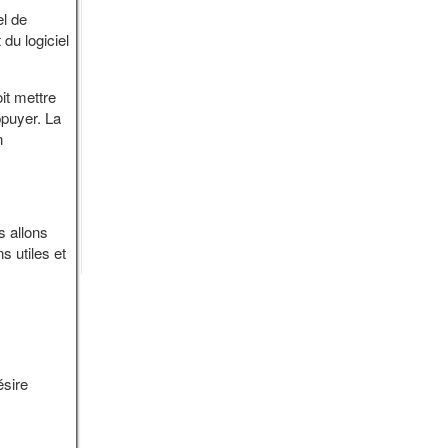
el de
du logiciel
it mettre
ppuyer. La
n
s allons
s utiles et
ésire