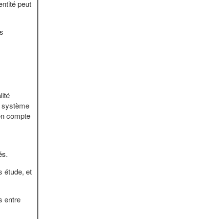
entité peut
es
lité
u système
 en compte
és.
 étude, et
s entre