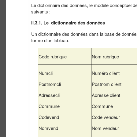
Le dictionnaire des données, le modèle conceptuel d
suivants :
II.3.1. Le dictionnaire des données
Un dictionnaire des données dans la base de données
forme d’un tableau.
Code rubrique
Nom rubrique
Numcli
Numéro client
Postnomcli
Postnom client
Adressecli
Adresse client
Commune
Commune
Codevend
Code vendeur
Nomvend
Nom vendeur