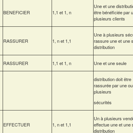
Une et une distributi
BENEFICIER
1,1 et 1, n
être bénéficiée par 
plusieurs clients
Une à plusieurs séc
RASSURER
1, n et 1,1
rassure une et une 
distribution
RASSURER
1,1 et 1, n
Une et une seule
distribution doit être
rassurée par une ou
plusieurs
sécurités
Un à plusieurs vend
EFFECTUER
1, n et 1,1
effectue une et une 
distribution