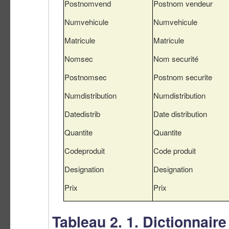
Postnomvend
Postnom vendeur
Numvehicule
Numvehicule
Matricule
Matricule
Nomsec
Nom securité
Postnomsec
Postnom securite
Numdistribution
Numdistribution
Datedistrib
Date distribution
Quantite
Quantite
Codeproduit
Code produit
Designation
Designation
Prix
Prix
Tableau 2. 1. Dictionnair