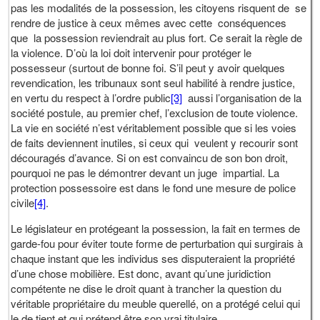
pas les modalités de la possession, les citoyens risquent de se
rendre de justice à ceux mêmes avec cette conséquences
que la possession reviendrait au plus fort. Ce serait la règle de
la violence. D’où la loi doit intervenir pour protéger le
possesseur (surtout de bonne foi. S’il peut y avoir quelques
revendication, les tribunaux sont seul habilité à rendre justice,
en vertu du respect à l’ordre public
[3]
aussi l’organisation de la
société postule, au premier chef, l’exclusion de toute violence.
La vie en société n’est véritablement possible que si les voies
de faits deviennent inutiles, si ceux qui veulent y recourir sont
découragés d’avance. Si on est convaincu de son bon droit,
pourquoi ne pas le démontrer devant un juge impartial. La
protection possessoire est dans le fond une mesure de police
civile
[4]
.
Le législateur en protégeant la possession, la fait en termes de
garde-fou pour éviter toute forme de perturbation qui surgirais à
chaque instant que les individus ses disputeraient la propriété
d’une chose mobilière. Est donc, avant qu’une juridiction
compétente ne dise le droit quant à trancher la question du
véritable propriétaire du meuble querellé, on a protégé celui qui
le de tient et qui prétend être son vrai titulaire.