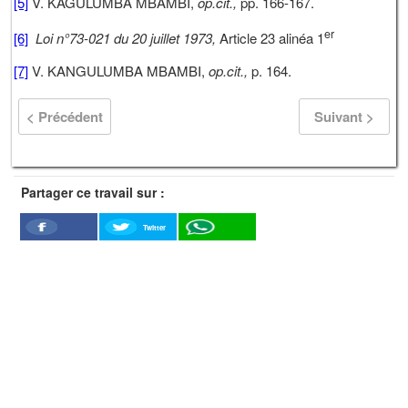
[5]
V. KAGULUMBA MBAMBI,
op.cit.,
pp. 166-167.
er
[6]
Loi n°73-021 du 20 juillet 1973,
Article 23 alinéa 1
[7]
V. KANGULUMBA MBAMBI,
op.cit.,
p. 164.
< Précédent
Suivant >
Partager ce travail sur :
Twitter
Facebook
WhatSapp