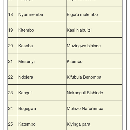
18
Nyamirembe
Biguru malembo
19
Kitembo
Kasi Nabulizi
20
Kasaba
Muzingwa bihinde
21
Mesenyi
Kitembo
22
Ndolera
Kifubula Benomba
23
Kanguli
Nakanguli Bishinde
24
Bugegwa
Muhizo Naruremba
25
Katembo
Kiyinga para