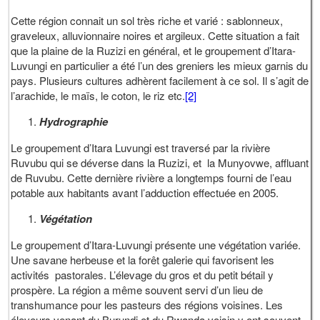
Cette région connait un sol très riche et varié : sablonneux,
graveleux, alluvionnaire noires et argileux. Cette situation a fait
que la plaine de la Ruzizi en général, et le groupement d’Itara-
Luvungi en particulier a été l’un des greniers les mieux garnis du
pays. Plusieurs cultures adhèrent facilement à ce sol. Il s’agit de
l’arachide, le maïs, le coton, le riz etc.
[2]
Hydrographie
Le groupement d’Itara Luvungi est traversé par la rivière
Ruvubu qui se déverse dans la Ruzizi, et la Munyovwe, affluant
de Ruvubu. Cette dernière rivière a longtemps fourni de l’eau
potable aux habitants avant l’adduction effectuée en 2005.
Végétation
Le groupement d’Itara-Luvungi présente une végétation variée.
Une savane herbeuse et la forêt galerie qui favorisent les
activités pastorales. L’élevage du gros et du petit bétail y
prospère. La région a même souvent servi d’un lieu de
transhumance pour les pasteurs des régions voisines. Les
éleveurs venant du Burundi et du Rwanda voisin y ont souvent