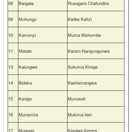
08
Bwigala
Rusagara Chafundira
09
Muhungu
Kwibe Kafizi
10
Kamonyi
Muma Mshombe
11
Matale
Kararo Nangungunwa
13
Kalungwe
Sukuma Kirege
14
Bideka
Kashemangwa
15
Kanigo
Munosoli
16
Munamira
Mukima heri
17
Mugogo
Kigulwa Kerera