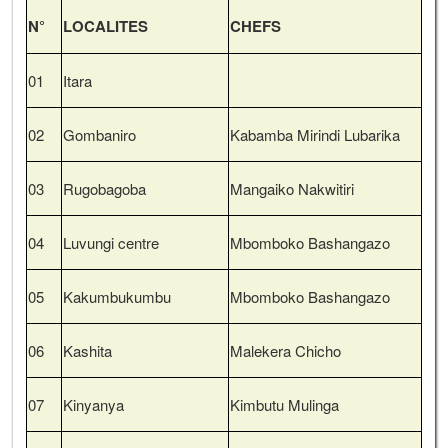
N°
LOCALITES
CHEFS
01
Itara
02
Gombaniro
Kabamba Mirindi Lubarika
03
Rugobagoba
Mangaiko Nakwitiri
04
Luvungi centre
Mbomboko Bashangazo
05
Kakumbukumbu
Mbomboko Bashangazo
06
Kashita
Malekera Chicho
07
Kinyanya
Kimbutu Mulinga