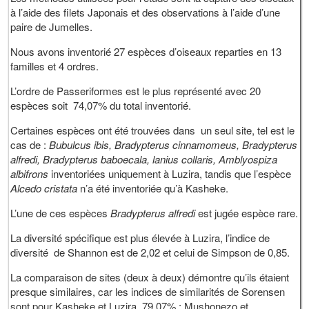
à l’aide des filets Japonais et des observations à l’aide d’une
paire de Jumelles.
Nous avons inventorié 27 espèces d’oiseaux reparties en 13
familles et 4 ordres.
L’ordre de Passeriformes est le plus représenté avec 20
espèces soit 74,07% du total inventorié.
Certaines espèces ont été trouvées dans un seul site, tel est le
cas de :
Bubulcus ibis, Bradypterus cinnamomeus, Bradypterus
alfredi, Bradypterus baboecala, lanius collaris, Amblyospiza
albifrons
inventoriées uniquement à Luzira, tandis que l’espèce
Alcedo cristata
n’a été inventoriée qu’à Kasheke.
L’une de ces espèces
Bradypterus alfredi
est jugée espèce rare.
La diversité spécifique est plus élevée à Luzira, l’indice de
diversité de Shannon est de 2,02 et celui de Simpson de 0,85.
La comparaison de sites (deux à deux) démontre qu’ils étaient
presque similaires, car les indices de similarités de Sorensen
sont pour Kasheke et Luzira, 79,07% ; Mushonezo et