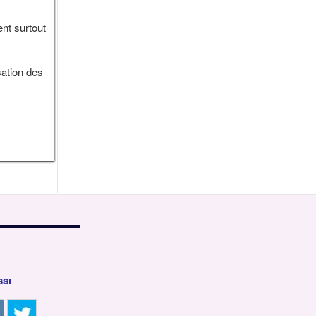
ent surtout
sation des
ssi