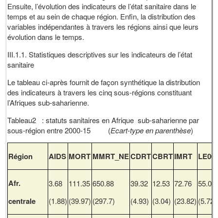
Ensuite, l’évolution des indicateurs de l’état sanitaire dans le
temps et au sein de chaque région. Enfin, la distribution des
variables indépendantes à travers les régions ainsi que leurs
évolution dans le temps.
III.1.1. Statistiques descriptives sur les indicateurs de l’état
sanitaire
Le tableau ci-après fournit de façon synthétique la distribution
des indicateurs à travers les cinq sous-régions constituant
l’Afriques sub-saharienne.
Tableau2 : statuts sanitaires en Afrique sub-saharienne par
sous-région entre 2000-15 (
Ecart-type en parenthèse
)
Région
AIDS
MORT
MMRT_NE
CDRT
CBRT
IMRT
LE00
Afr.
3.68
111.35
650.88
39.32
12.53
72.76
55.05
centrale
(1.88)
(39.97)
(297.7)
(4.93)
(3.04)
(23.82)
(5.72)