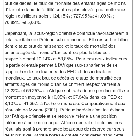
brut de décès, le taux de mortalité des enfants âgés de moins
d’1an et le taux de fertilité sont les plus élevés pour cette sous-
région qu’ailleurs soient 124,15‰ ; 727,95 ‰; 41,09 ‰ ;
76,89‰ et 5,66%.
Cependant, la sous-région orientale contribue favorablement à
l’état sanitaire de l’Afrique sub-saharienne. Elle ressort un bilan
dont le taux brut de naissance et le taux de mortalité des
enfants âgés de moins d’1an sont les plus faibles soit
respectivement 10,14‰ et 53,85‰. Pour ces deux indicateurs,
la partie orientale permet à l’Afrique sub-saharienne de se
rapprocher des indicateurs des PED et des indicateurs
mondiaux. Le taux brut de décès et le taux de mortalité des
enfants âgés de moins d’1an se chiffrent respectivement à
12.22‰ et 69.25‰ en Afrique sub-saharienne pendant qu’ils se
montent en moyenne à 10,05‰ et 67,34‰ dans les PED et
8,13‰ et 41,35‰ à l’échelle mondiale. Comparativement aux
résultats de Mwabu (2001), l’Afrique boréale s’est fait évincer
par l’Afrique orientale et se retrouve même à une position
inférieure à celle qu’occupe l’Afrique centrale. Toutefois, ces
résultats sont à prendre avec beaucoup de réserve car seuls
deux pays de l’Afrique boréale ont été considérés dans cette