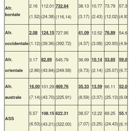
2.16
112.01
732.64
38.13
10.77
73.79
57.38
Afr.
boréale
(1.52)
(24.38)
(3.17)
(2.43)
(12.02)
(4.93)
(116.14)
Afr.
2.08
124.15
41.09
76.89
727.95
12.52
54.68
occidentale
(1.12)
(39.36)
(392.72)
(4.37)
(3.08)
(20.93)
(4.94)
Afr.
82.89
10.14
53.85
59.06
3.17
545.79
36.99
orientale
(2.86)
(43.84)
(249.58)
(9.73)
(2.14)
(25.07)
(6.73)
Afr.
16.00
469.76
35.33
13.59
52.04
101.29
66.11
australe
(7.14)
(43.70)
(225.91)
(8.59)
(3.37)
(25.13)
(6.06)
5.57
108.15
622.31
38.57
12.22
69.25
55.15
ASS
(6.53)
(7.07)
(3.25)
(24.43)
(43.21)
(322.00)
(6.15)