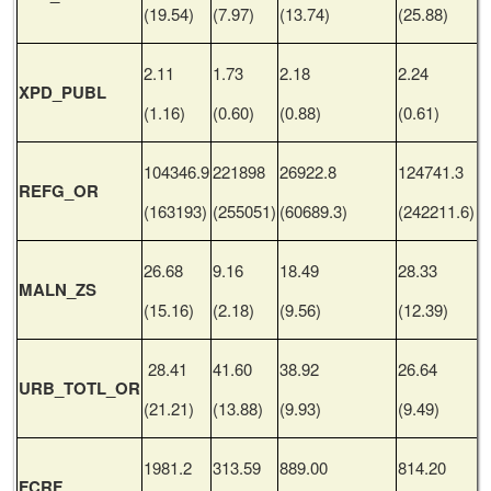
(19.54)
(7.97)
(13.74)
(25.88)
2.11
1.73
2.18
2.24
XPD_PUBL
(1.16)
(0.60)
(0.88)
(0.61)
104346.9
221898
26922.8
124741.3
REFG_OR
(163193)
(255051)
(60689.3)
(242211.6)
26.68
9.16
18.49
28.33
MALN_ZS
(15.16)
(2.18)
(9.56)
(12.39)
28.41
41.60
38.92
26.64
URB_TOTL_OR
(21.21)
(13.88)
(9.93)
(9.49)
1981.2
313.59
889.00
814.20
FCRF