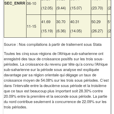
SEC_ENRR
06-10
(12.05)
(9.44)
(15.07)
(23.70)
(26
41.69
30.70
40.31
50.29
51.
11-15
(15.19)
(6.36)
(14.05)
(26.27)
(25
Source : Nos compilations à partir de traitement sous Stata
Toutes les cinq sous-régions de l’Afrique sub-saharienne ont
enregistré des taux de croissance positifs sur les trois sous-
périodes. La croissance du revenu par tête qu’a connu l’Afrique
sub-saharienne sur la période sous analyse est expliquée
davantage par sa région orientale qui dégage un taux de
croissance moyen de 54.08% sur les trois sous périodes. C’est
dans l’intervalle entre la deuxième sous période et la troisième
que ce taux est beaucoup plus important soit 28.30% contre
20.09% entre la première et la seconde sous période. La partie
du nord contribue seulement à concurrence de 22.09% sur les
trois périodes.