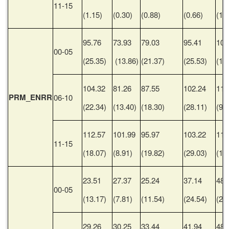
11-15
(1.15)
(0.30)
(0.88)
(0.66)
(1.
95.76
73.93
79.03
95.41
106
00-05
(25.35)
(13.86)
(21.37)
(25.53)
(15
104.32
81.26
87.55
102.24
110
PRM_ENRR
06-10
(22.34)
(13.40)
(18.30)
(28.11)
(9.
112.57
101.99
95.97
103.22
112
11-15
(18.07)
(8.91)
(19.82)
(29.03)
(15
23.51
27.37
25.24
37.14
48.
00-05
(13.17)
(7.81)
(11.54)
(24.54)
(27
29.26
30.25
33.44
41.94
48.