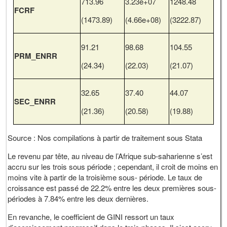
713.96
3.23e+07
1248.48
FCRF
(1473.89)
(4.66e+08)
(3222.87)
91.21
98.68
104.55
PRM_ENRR
(24.34)
(22.03)
(21.07)
32.65
37.40
44.07
SEC_ENRR
(21.36)
(20.58)
(19.88)
Source : Nos compilations à partir de traitement sous Stata
Le revenu par tête, au niveau de l’Afrique sub-saharienne s’est
accru sur les trois sous période ; cependant, il croit de moins en
moins vite à partir de la troisième sous- période. Le taux de
croissance est passé de 22.2% entre les deux premières sous-
périodes à 7.84% entre les deux dernières.
En revanche, le coefficient de GINI ressort un taux