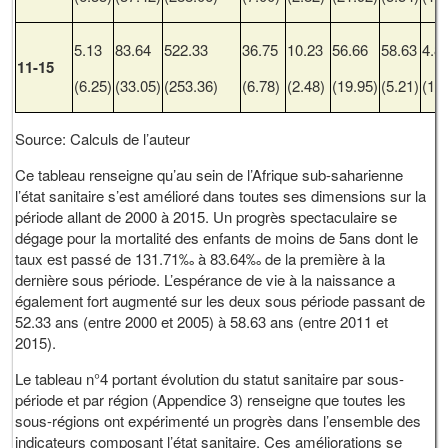
5.13
83.64
522.33
36.75
10.23
56.66
58.63
4.8
11-15
(6.25)
(33.05)
(253.36)
(6.78)
(2.48)
(19.95)
(5.21)
(1.1
Source: Calculs de l’auteur
Ce tableau renseigne qu’au sein de l’Afrique sub-saharienne
l’état sanitaire s’est amélioré dans toutes ses dimensions sur la
période allant de 2000 à 2015. Un progrès spectaculaire se
dégage pour la mortalité des enfants de moins de 5ans dont le
taux est passé de 131.71‰ à 83.64‰ de la première à la
dernière sous période. L’espérance de vie à la naissance a
également fort augmenté sur les deux sous période passant de
52.33 ans (entre 2000 et 2005) à 58.63 ans (entre 2011 et
2015).
Le tableau n°4 portant évolution du statut sanitaire par sous-
période et par région (Appendice 3) renseigne que toutes les
sous-régions ont expérimenté un progrès dans l’ensemble des
indicateurs composant l’état sanitaire. Ces améliorations se