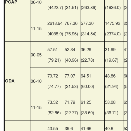
PCAP
06-10
(4422.7)
(31.51)
(263.86)
(1936.0)
(23
2618.94
767.36
577.30
1475.92
254
11-15
(4088.9)
(76.96)
(314.54)
(2374.0)
(25
57.51
52.34
35.29
31.99
41.
00-05
(79.21)
(40.96)
(22.78)
(19.67)
(26
79.72
77.07
64.51
48.86
68.
ODA
06-10
(74.77)
(31.53)
(60.00)
(21.94)
(57
73.32
71.79
61.25
58.08
63.
11-15
(82.86)
(22.77)
(38.60)
(36.71)
(37
43.55
39.6
41.66
40.6
52.