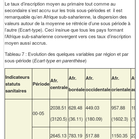
Le taux d’inscription moyen au primaire tout comme au
secondaire s’est accru sur les trois sous-périodes et il est
remarquable qu’en Afrique sub-saharienne, la dispersion des
valeurs autour de la moyenne se rétrécie d’une sous période à
l’autre (Ecart-type). Ceci insinue que tous les pays formant
l’Afrique sub-saharienne convergent vers ces taux d’inscription
moyen aussi accrus.
Tableau 7 : Evolution des quelques variables par région et par
sous-période (
Ecart-type en parenthèse
)
Indicateurs
Afr.
Afr.
Afr.
Afr
Afr.
statuts
Période
centrale
boréale
occidentale
orientale
aus
sanitaires
2038.51
628.48
449.03
957.88
196
00-05
(3120.5)
(36.11)
(180.09)
(1602.3)
(19
2645.13
783.19
517.88
1150.35
230