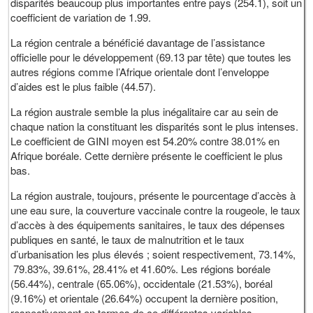
disparités beaucoup plus importantes entre pays (254.1), soit un
coefficient de variation de 1.99.
La région centrale a bénéficié davantage de l’assistance
officielle pour le développement (69.13 par tête) que toutes les
autres régions comme l’Afrique orientale dont l’enveloppe
d’aides est le plus faible (44.57).
La région australe semble la plus inégalitaire car au sein de
chaque nation la constituant les disparités sont le plus intenses.
Le coefficient de GINI moyen est 54.20% contre 38.01% en
Afrique boréale. Cette dernière présente le coefficient le plus
bas.
La région australe, toujours, présente le pourcentage d’accès à
une eau sure, la couverture vaccinale contre la rougeole, le taux
d’accès à des équipements sanitaires, le taux des dépenses
publiques en santé, le taux de malnutrition et le taux
d’urbanisation les plus élevés ; soient respectivement, 73.14%,
79.83%, 39.61%, 28.41% et 41.60%. Les régions boréale
(56.44%), centrale (65.06%), occidentale (21.53%), boréal
(9.16%) et orientale (26.64%) occupent la dernière position,
respectivement en termes de ce différentes variables.