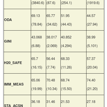
(3840.6)
(87.6)
(254.1)
(1919.6)
69.13
65.77
51.95
44.57
ODA
(78.84)
(34.62)
(44.43)
(27.94)
43.068
38.017
40.852
38.99
GINI
(6.88)
(2.069)
(4.294)
(5.101)
65.7
56.44
68.33
57.37
H20_SAFE
(16.15)
(7.74)
(11.26)
(20.04)
65.06
70.48
68.74
74.40
IMM_MEAS
(19.99)
(10.34)
(15.50)
(21.20)
36.18
31.46
21.53
27.18
STA_ACSN