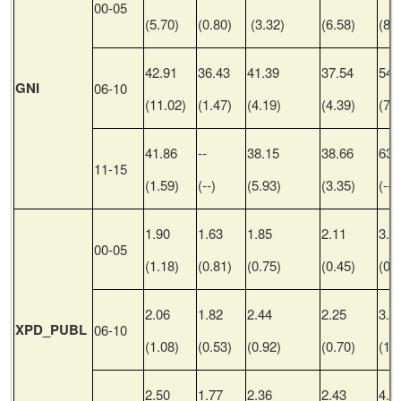
00-05
(5.70)
(0.80)
(3.32)
(6.58)
(8.
42.91
36.43
41.39
37.54
54.
GNI
06-10
(11.02)
(1.47)
(4.19)
(4.39)
(7.
41.86
--
38.15
38.66
63.
11-15
(1.59)
(--)
(5.93)
(3.35)
(--)
1.90
1.63
1.85
2.11
3.5
00-05
(1.18)
(0.81)
(0.75)
(0.45)
(0.
2.06
1.82
2.44
2.25
3.5
XPD_PUBL
06-10
(1.08)
(0.53)
(0.92)
(0.70)
(1.
2.50
1.77
2.36
2.43
4.2