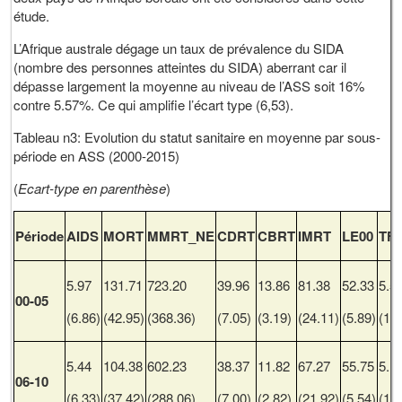
étude.
L’Afrique australe dégage un taux de prévalence du SIDA
(nombre des personnes atteintes du SIDA) aberrant car il
dépasse largement la moyenne au niveau de l’ASS soit 16%
contre 5.57%. Ce qui amplifie l’écart type (6,53).
Tableau n3: Evolution du statut sanitaire en moyenne par sous-
période en ASS (2000-2015)
(
Ecart-type en parenthèse
)
Période
AIDS
MORT
MMRT_NE
CDRT
CBRT
IMRT
LE00
TF
5.97
131.71
723.20
39.96
13.86
81.38
52.33
5.5
00-05
(6.86)
(42.95)
(368.36)
(7.05)
(3.19)
(24.11)
(5.89)
(1.2
5.44
104.38
602.23
38.37
11.82
67.27
55.75
5.1
06-10
(6.33)
(37.42)
(288.06)
(7.00)
(2.82)
(21.92)
(5.54)
(1.1