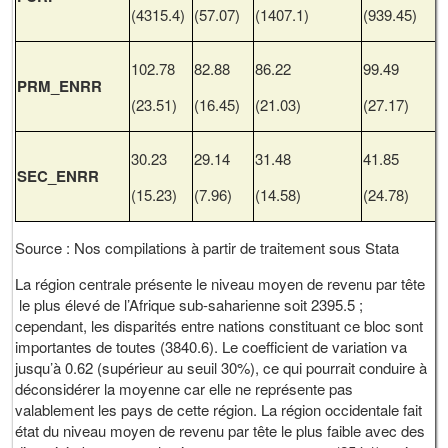
(4315.4)
(57.07)
(1407.1)
(939.45)
102.78
82.88
86.22
99.49
PRM_ENRR
(23.51)
(16.45)
(21.03)
(27.17)
30.23
29.14
31.48
41.85
SEC_ENRR
(15.23)
(7.96)
(14.58)
(24.78)
Source : Nos compilations à partir de traitement sous Stata
La région centrale présente le niveau moyen de revenu par tête
le plus élevé de l’Afrique sub-saharienne soit 2395.5 ;
cependant, les disparités entre nations constituant ce bloc sont
importantes de toutes (3840.6). Le coefficient de variation va
jusqu’à 0.62 (supérieur au seuil 30%), ce qui pourrait conduire à
déconsidérer la moyenne car elle ne représente pas
valablement les pays de cette région. La région occidentale fait
état du niveau moyen de revenu par tête le plus faible avec des