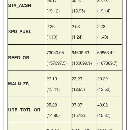
28.17
30.27
32.78
STA_ACSN
(19.12)
(18.95)
(19.14)
2.26
2.53
2.78
XPD_PUBL
(1.10)
(1.24)
(1.43)
79030.05
64609.63
69868.42
REFG_OR
(157697.5)
(136099.9)
(187389.7)
27.19
23.23
20.29
MALN_ZS
(13.41)
(12.83)
(12.50)
35.28
37.87
40.02
URB_TOTL_OR
(14.80)
(15.12)
(15.37)