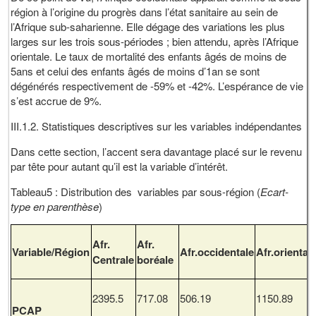
région à l’origine du progrès dans l’état sanitaire au sein de
l’Afrique sub-saharienne. Elle dégage des variations les plus
larges sur les trois sous-périodes ; bien attendu, après l’Afrique
orientale. Le taux de mortalité des enfants âgés de moins de
5ans et celui des enfants âgés de moins d’1an se sont
dégénérés respectivement de -59% et -42%. L’espérance de vie
s’est accrue de 9%.
III.1.2. Statistiques descriptives sur les variables indépendantes
Dans cette section, l’accent sera davantage placé sur le revenu
par tête pour autant qu’il est la variable d’intérêt.
Tableau5 : Distribution des variables par sous-région (
Ecart-
type en parenthèse
)
Afr.
Afr.
Variable/Région
Afr.occidentale
Afr.oriental
Centrale
boréale
2395.5
717.08
506.19
1150.89
PCAP