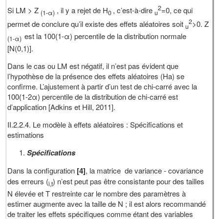
2
Si LM > Z
, il y a rejet de H
, c’est-à-dire
=0, ce qui
(1-α)
0
u
2
permet de conclure qu’il existe des effets aléatoires soit
>0. Z
u
est la 100(1-α) percentile de la distribution normale
(1-α)
[N(0,1)].
Dans le cas ou LM est négatif, il n’est pas évident que
l’hypothèse de la présence des effets aléatoires (Ha) se
confirme. L’ajustement à partir d’un test de chi-carré avec la
100(1-2α) percentile de la distribution de chi-carré est
d’application [Adkins et Hill, 2011].
II.2.2.4. Le modèle à effets aléatoires : Spécifications et
estimations
Spécifications
Dans la configuration
[4]
, la matrice de variance - covariance
des erreurs (
) n’est peut pas être consistante pour des tailles
i,t
N élevée et T restreinte car le nombre des paramètres à
estimer augmente avec la taille de N ; il est alors recommandé
de traiter les effets spécifiques comme étant des variables