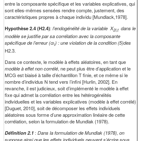
entre la composante spécifique et les variables explicatives, qui
sont elles-mêmes sensées rendre compte, justement, des
caractéristiques propres à chaque individu [Mundlack,1978].
Hypothèse 2.4 (H2.4)
:
l’endogénéité de la variable
X
dans le
2i,t
modèle se justifie par sa corrélation avec la composante
spécifique de l’erreur (
α
) :
une violation de la condition (5)des
i
H2.3.
Dans ce contexte, le modèle à effets aléatoires, en tant que
modèle à effet non corrélé
, ne peut plus être d’application et le
MCG est biaisé à taille d’échantillon T finie, et ce même si le
nombre d’individus N tend vers l’infini [Hurlin, 2002]. En
revanche, il est judicieux, soit d’implémenté le modèle à effet
fixe qui admet la corrélation entre les hétérogénéités
individuelles et les variables explicatives (modèle à effet corrélé)
[Duguet, 2010], soit de décomposer les effets individuels
aléatoires sous forme d’une approximation linéaire de cette
corrélation, selon la formulation de Mundlak (1978).
Définition 2.1
:
Dans la formulation de Mundlak (1978), on
suppose ainsi que les effets individuels peuvent s’écrire sous