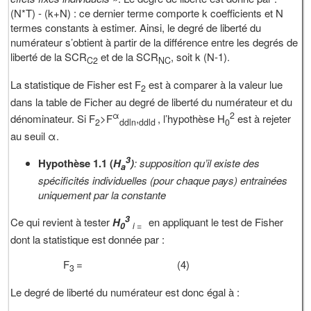
(N*T) - (k+N) : ce dernier terme comporte k coefficients et N
termes constants à estimer. Ainsi, le degré de liberté du
numérateur s’obtient à partir de la différence entre les degrés de
liberté de la SCR
et de la SCR
, soit k (N-1).
C2
NC
La statistique de Fisher est F
est à comparer à la valeur lue
2
dans la table de Ficher au degré de liberté du numérateur et du
α
2
dénominateur. Si F
>F
,
, l’hypothèse H
est à rejeter
2
ddln
ddld
0
au seuil α.
3
Hypothèse 1.1 (
H
)
: supposition qu’il existe des
a
spécificités individuelles (pour chaque pays) entrainées
uniquement par la constante
3
Ce qui revient à tester
H
en appliquant le test de Fisher
0
i =
dont la statistique est donnée par :
F
= (4)
3
Le degré de liberté du numérateur est donc égal à :