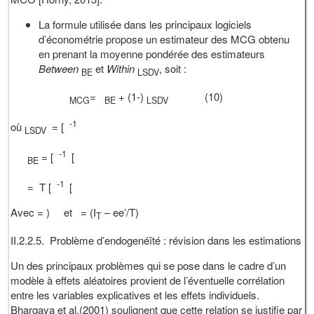
La formule utilisée dans les principaux logiciels
d’économétrie propose un estimateur des MCG obtenu
en prenant la moyenne pondérée des estimateurs
Between
et
Within
, soit :
BE
LSDV
=
+ (1-)
(10)
MCG
BE
LSDV
-1
où
= [
LSDV
-1
= [
[
BE
-1
= T [
[
Avec = ) et = (I
– ee’/T)
T
II.2.2.5. Problème d’endogenéïté : révision dans les estimations
Un des principaux problèmes qui se pose dans le cadre d’un
modèle à effets aléatoires provient de l’éventuelle corrélation
entre les variables explicatives et les effets individuels.
Bhargava et al.(2001) soulignent que cette relation se justifie par