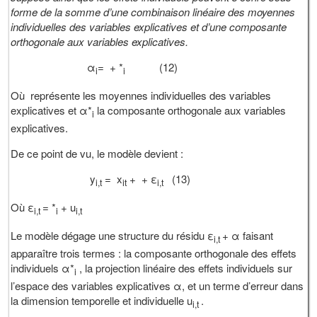
forme de la somme d’une combinaison linéaire des moyennes
individuelles des variables explicatives et d’une composante
orthogonale aux variables explicatives.
α
= + *
(12)
i
i
Où représente les moyennes individuelles des variables
explicatives et α*
la composante orthogonale aux variables
i
explicatives.
De ce point de vu, le modèle devient :
y
= x
+ + ε
(13)
i,t
it
i,t
Où ε
= *
+ u
i,t
i
i,t
Le modèle dégage une structure du résidu ε
+ α faisant
i,t
apparaître trois termes : la composante orthogonale des effets
individuels α*
, la projection linéaire des effets individuels sur
i
l’espace des variables explicatives α, et un terme d’erreur dans
la dimension temporelle et individuelle u
.
i,t