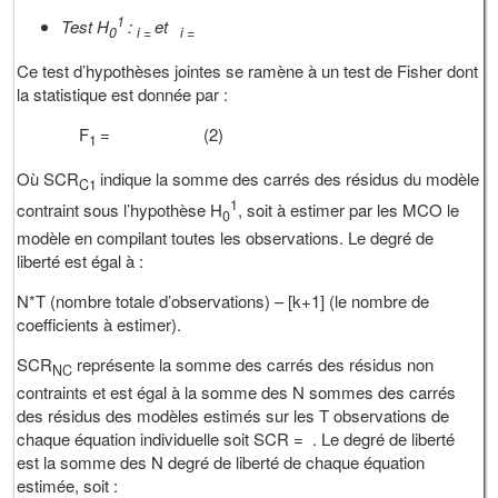
1
Test
H
:
et
0
i =
i =
Ce test d’hypothèses jointes se ramène à un test de Fisher dont
la statistique est donnée par :
F
= (2)
1
Où SCR
indique la somme des carrés des résidus du modèle
C1
1
contraint sous l’hypothèse H
, soit à estimer par les MCO le
0
modèle en compilant toutes les observations. Le degré de
liberté est égal à :
N*T (nombre totale d’observations) – [k+1] (le nombre de
coefficients à estimer).
SCR
représente la somme des carrés des résidus non
NC
contraints et est égal à la somme des N sommes des carrés
des résidus des modèles estimés sur les T observations de
chaque équation individuelle soit SCR = . Le degré de liberté
est la somme des N degré de liberté de chaque équation
estimée, soit :