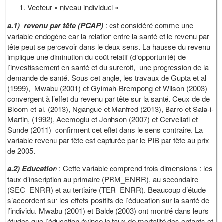
Vecteur « niveau individuel »
a.1) revenu par tête (PCAP)
: est considéré comme une
variable endogène car la relation entre la santé et le revenu par
tête peut se percevoir dans le deux sens. La hausse du revenu
implique une diminution du coût relatif (d’opportunité) de
l’investissement en santé et du surcroit, une progression de la
demande de santé. Sous cet angle, les travaux de Gupta et al
(1999), Mwabu (2001) et Gyimah-Brempong et Wilson (2003)
convergent à l’effet du revenu par tête sur la santé. Ceux de de
Bloom et al. (2013), Ngangue et Manfred (2013), Barro et Sala-i-
Martin, (1992), Acemoglu et Jonhson (2007) et Cervellati et
Sunde (2011) confirment cet effet dans le sens contraire. La
variable revenu par tête est capturée par le PIB par tête au prix
de 2005.
a.2) Education
: Cette variable comprend trois dimensions : les
taux d’inscription au primaire (PRM_ENRR), au secondaire
(SEC_ENRR) et au tertiaire (TER_ENRR). Beaucoup d’étude
s’accordent sur les effets positifs de l’éducation sur la santé de
l’individu. Mwabu (2001) et Balde (2003) ont montré dans leurs
études que l’éducation évince le taux de mortalité des enfants et