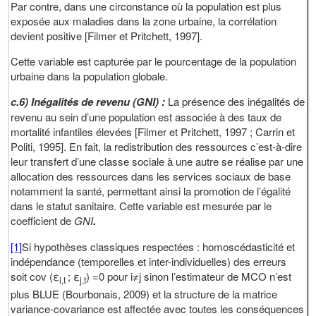
Par contre, dans une circonstance où la population est plus
exposée aux maladies dans la zone urbaine, la corrélation
devient positive [Filmer et Pritchett, 1997].
Cette variable est capturée par le pourcentage de la population
urbaine dans la population globale.
c.6) Inégalités de revenu (GNI) :
La présence des inégalités de
revenu au sein d’une population est associée à des taux de
mortalité infantiles élevées [Filmer et Pritchett, 1997 ; Carrin et
Politi, 1995]. En fait, la redistribution des ressources c’est-à-dire
leur transfert d’une classe sociale à une autre se réalise par une
allocation des ressources dans les services sociaux de base
notamment la santé, permettant ainsi la promotion de l’égalité
dans le statut sanitaire. Cette variable est mesurée par le
coefficient de
GNI
.
[1]
Si hypothèses classiques respectées : homoscédasticité et
indépendance (temporelles et inter-individuelles) des erreurs
soit cov (ε
; ε
) =0 pour i≠j sinon l’estimateur de MCO n’est
i,t
j,t
plus BLUE (Bourbonais, 2009) et la structure de la matrice
variance-covariance est affectée avec toutes les conséquences