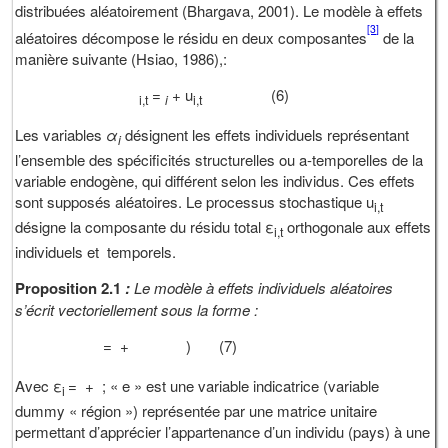
distribuées aléatoirement (Bhargava, 2001). Le modèle à effets
[3]
aléatoires décompose le résidu en deux composantes
de la
manière suivante (Hsiao, 1986),:
=
+ u
(6)
i,t
i
i,t
Les variables
α
désignent les effets individuels représentant
i
l’ensemble des spécificités structurelles ou a-temporelles de la
variable endogène, qui différent selon les individus. Ces effets
sont supposés aléatoires. Le processus stochastique u
i,t
désigne la composante du résidu total ε
orthogonale aux effets
i,t
individuels et temporels.
Proposition 2.1
:
Le modèle à effets individuels aléatoires
s’écrit vectoriellement sous la forme :
= +
) (7)
Avec ε
= + ; « e » est une variable indicatrice (variable
i
dummy « région ») représentée par une matrice unitaire
permettant d’apprécier l’appartenance d’un individu (pays) à une