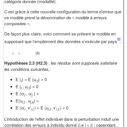
catégorie donnée (modalité).
C’est grâce à cette nouvelle configuration du terme d’erreur que
ce modèle prend la dénomination de «
modèle à erreurs
composées
».
De façon plus claire, voici comment se présent le modèle en
[4]
supposant que l’empilement des données s’exécute par pays
.
=
+
(8)
Hypothèses 2.3 (H2.3)
:
les résidus sont supposés satisfaire
les conditions suivantes
,
:
E (
) = E (u
) = 0
i
i,t
E (
, u
) = 0
i
i,t
E (
α
,
α
) =
i
j
E(u
, u
) =
i,t
j,s
E (
α
x’
) = E (
u
x’
) = 0
i
,
i,t
i,t
;
i,t
L’introduction de l’effet individuel dans la perturbation induit une
corrélation des erreurs à individu donné (i.e i = j) ; cependant,