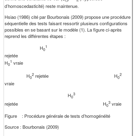
i,t
it
d’homoscedasticité) reste maintenue.
Hsiao (1986) cité par Bourbonais (2009) propose une procédure
séquentielle des tests faisant ressortir plusieurs configurations
possibles en se basant sur le modèle (1). La figure ci-après
reprend les différentes étapes :
1
H
0
rejetée
1
H
vraie
0
2
2
H
rejetée H
0
0
vraie
3
H
0
3
rejetée H
vraie
0
Figure : Procédure générale de tests d’homogénéité
Source : Bourbonais (2009)