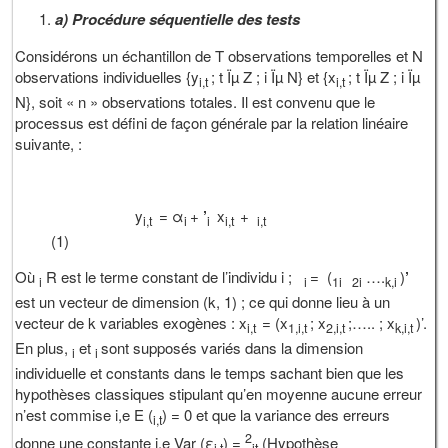
a) Procédure séquentielle des tests
Considérons un échantillon de T observations temporelles et N
observations individuelles {y
; t Ïµ Z ; i Ïµ N} et {x
; t Ïµ Z ; i Ïµ
i,t
i,t
N}, soit « n » observations totales. Il est convenu que le
processus est défini de façon générale par la relation linéaire
suivante, :
y
= α
+
’
x
+
i,t
i
i
i,t
i,t
(1)
Où
R est le terme constant de l’individu i ;
= (
….
)
’
i
i
1i
2i
k,i
est un vecteur de dimension (k, 1) ; ce qui donne lieu à un
vecteur de k variables exogènes : x
= (x
; x
;….. ; x
)’.
i,t
1,i,t
2,i,t
k,i,t
En plus,
et
sont supposés variés dans la dimension
i
i
individuelle et constants dans le temps sachant bien que les
hypothèses classiques stipulant qu’en moyenne aucune erreur
n’est commise i,e E (
) = 0 et que la variance des erreurs
i,t
2
donne une constante i.e Var (ε
) =
(Hypothèse