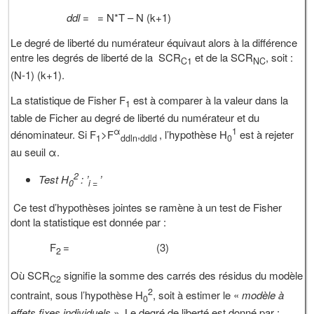
ddl
= = N*T – N (k+1)
Le degré de liberté du numérateur équivaut alors à la différence
entre les degrés de liberté de la SCR
et de la SCR
, soit :
C1
NC
(N-1) (k+1).
La statistique de Fisher F
est à comparer à la valeur dans la
1
table de Ficher au degré de liberté du numérateur et du
α
1
dénominateur. Si F
>F
,
, l’hypothèse H
est à rejeter
1
ddln
ddld
0
au seuil α.
2
Test
H
:
’
’
0
i =
Ce test d’hypothèses jointes se ramène à un test de Fisher
dont la statistique est donnée par :
F
= (3)
2
Où SCR
signifie la somme des carrés des résidus du modèle
C2
2
contraint, sous l’hypothèse H
, soit à estimer le «
modèle à
0
effets fixes individuels
». Le degré de liberté est donné par :