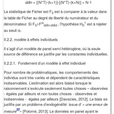
ddln
= [(N*T)-(k+1)]-[(N*T)-(k+N)] = N-1
La statistique de Fisher est F
est à comparer à la valeur dans
3
la table de Ficher au degré de liberté du numérateur et du
α
1
dénominateur. Si F
>F
,
, l’hypothèse H
est à rejeter
3
ddln
ddld
0
au seuil α.
II.2.2. modèle à effets individuels
Il s’agit d’un modèle de panel semi-hétérogène, où la seule
source de différence se justifie par les constantes individuelles.
II.2.2.1. Fondement d’un modèle à effet individuel
Pour nombre de problématiques, les comportements des
individus sont très variés et dépendent de caractéristiques
inobservables. L’estimation est alors biaisé lorsque le
raisonnement s’exécute seulement toutes choses – observées
- égales par ailleurs et non toutes choses - observées et
inobservées - égales par ailleurs [Davezies, 2012]. Le biais se
justifie par un problème d’endogénéïté issue d’ «
une
erreur de
[2]
mesure
» [Polomé, 2013]. Le données en panel ayant le