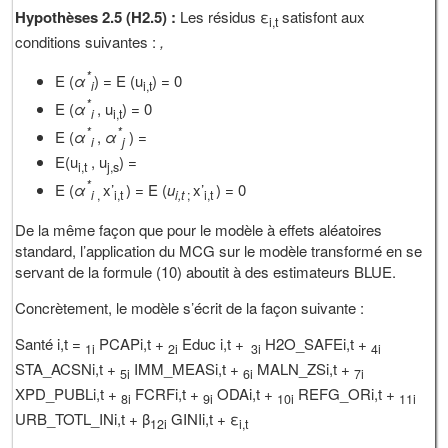
Hypothèses 2.5 (H2.5) :
Les résidus ε
satisfont aux
i,t
conditions suivantes :
,
*
E (
α
) = E (u
) = 0
i
i,t
*
E (
α
, u
) = 0
i
i,t
*
*
E (
α
,
α
) =
i
j
E(u
, u
) =
i,t
j,s
*
E (
α
x’
) = E (
u
x’
) = 0
i
,
i,t
i,t
;
i,t
De la même façon que pour le modèle à effets aléatoires
standard, l’application du MCG sur le modèle transformé en se
servant de la formule (10) aboutit à des estimateurs BLUE.
Concrètement, le modèle s’écrit de la façon suivante :
Santé i,t =
PCAPi,t +
Educ i,t +
H2O_SAFEi,t +
1i
2i
3i
4i
STA_ACSNi,t +
IMM_MEASi,t +
MALN_ZSi,t +
5i
6i
7i
XPD_PUBLi,t +
FCRFi,t +
ODAi,t +
REFG_ORi,t +
8i
9i
10i
11i
URB_TOTL_INi,t + β
GINIi,t + ε
12i
i,t