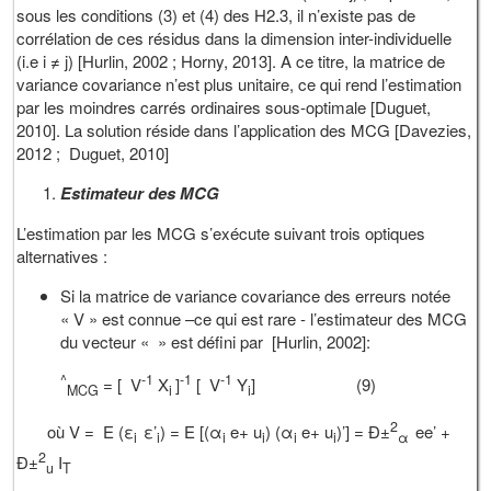
sous les conditions (3) et (4) des H2.3, il n’existe pas de
corrélation de ces résidus dans la dimension inter-individuelle
(i.e i ≠ j) [Hurlin, 2002 ; Horny, 2013]. A ce titre, la matrice de
variance covariance n’est plus unitaire, ce qui rend l’estimation
par les moindres carrés ordinaires sous-optimale [Duguet,
2010]. La solution réside dans l’application des MCG [Davezies,
2012 ; Duguet, 2010]
Estimateur des MCG
L’estimation par les MCG s’exécute suivant trois optiques
alternatives :
Si la matrice de variance covariance des erreurs notée
« V » est connue –ce qui est rare - l’estimateur des MCG
du vecteur « » est défini par [Hurlin, 2002]:
^
-1
-1
-1
= [ V
X
]
[ V
Y
] (9)
MCG
i
i
2
où V = E (ε
ε’
) = E [(α
e+ u
) (α
e+ u
)’] = Ð±
ee’ +
i
i
i
i
i
i
α
2
Ð±
I
u
T