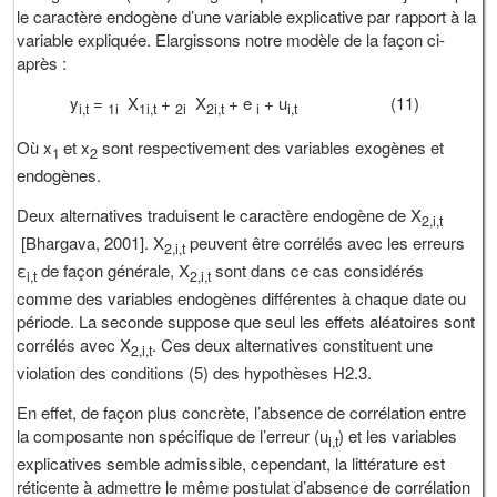
le caractère endogène d’une variable explicative par rapport à la
variable expliquée. Elargissons notre modèle de la façon ci-
après :
y
=
X
+
X
+ e
+ u
(11)
i,t
1i
1i,t
2i
2i,t
i
i,t
Où x
et x
sont respectivement des variables exogènes et
1
2
endogènes.
Deux alternatives traduisent le caractère endogène de X
2,i,t
[Bhargava, 2001]. X
peuvent être corrélés avec les erreurs
2,i,t
ε
de façon générale, X
sont dans ce cas considérés
i,t
2,i,t
comme des variables endogènes différentes à chaque date ou
période. La seconde suppose que seul les effets aléatoires sont
corrélés avec X
. Ces deux alternatives constituent une
2,i,t
violation des conditions (5) des hypothèses H2.3.
En effet, de façon plus concrète, l’absence de corrélation entre
la composante non spécifique de l’erreur (u
) et les variables
i,t
explicatives semble admissible, cependant, la littérature est
réticente à admettre le même postulat d’absence de corrélation