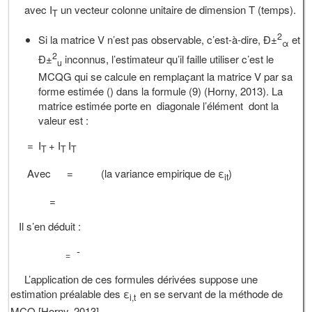
avec I
un vecteur colonne unitaire de dimension T (temps).
T
2
Si la matrice V n’est pas observable, c’est-à-dire, Ð±
et
α
2
Ð±
inconnus, l’estimateur qu’il faille utiliser c’est le
u
MCQG qui se calcule en remplaçant la matrice V par sa
forme estimée () dans la formule (9) (Horny, 2013). La
matrice estimée porte en diagonale l’élément dont la
valeur est :
=
I
+ I
I
T
T
T
Avec
= (la variance empirique de ε
)
it
=
Il s’en déduit :
-
=
L’application de ces formules dérivées suppose une
estimation préalable des ε
en se servant de la méthode de
i,t
MCO [Horny, 2013].