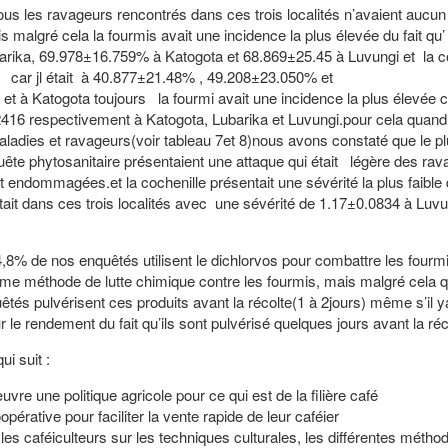
us les ravageurs rencontrés dans ces trois localités n’avaient aucun
is malgré cela la fourmis avait une incidence la plus élevée du fait qu’ 
arika, 69.978±16.759% à Katogota et 68.869±25.45 à Luvungi et la c
tés car jl était à 40.877±21.48% , 49.208±23.050% et
 à Katogota toujours la fourmi avait une incidence la plus élevée ca
2416 respectivement à Katogota, Lubarika et Luvungi.pour cela quan
ladies et ravageurs(voir tableau 7et 8)nous avons constaté que le p
te phytosanitaire présentaient une attaque qui était légère des ra
t endommagées.et la cochenille présentait une sévérité la plus faible 
it dans ces trois localités avec une sévérité de 1.17±0.0834 à Luvu
64,8% de nos enquêtés utilisent le dichlorvos pour combattre les fourm
e méthode de lutte chimique contre les fourmis, mais malgré cela qu
nquêtés pulvérisent ces produits avant la récolte(1 à 2jours) même s’il
r le rendement du fait qu’ils sont pulvérisé quelques jours avant la réc
i suit :
re une politique agricole pour ce qui est de la filière café
pérative pour faciliter la vente rapide de leur caféier
es caféiculteurs sur les techniques culturales, les différentes méthod