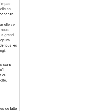
 impact
elle se
ochenille
r elle se
d nous
lus grand
vageurs
de tous les
ngi,
is dans
’il
 ya eu
olte.
es de lutte