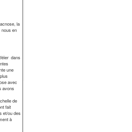
racnose, la
s nous en
aféier dans
entes
ente une
plus
cnose avec
s avons
chelle de
t fait
s et/ou des
ment à