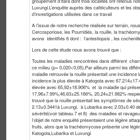
groupement d’Itara dont trois localités ont retenus no
Luvungi.L’enquête auprès des caféiculteurs et les ob
d’investigations utilisées dans ce travail
A l’issue de notre recherche réalisée sur terrain, nou
Cercosporiose, les Pourridiés, la rouille, la traché
avons identifiés 6 dont : l’antestiopsis , les cochenill
Lors de cette étude nous avons trouvé que :
Toutes les maladies rencontrées dans différent champ 
ce milieu (p= 0,020<0,05),Par ailleurs parmi les différ
maladie retrouvée la rouille présentait une incidence
incidence la plus élevée à Katogota avec 67.214±17.4
élevée avec 65,92±18.906% et la maladie qui présentait
17,96±7.99%,46,63±25.166%, 20,24±21.982% respecti
trouvé que la rouille présentait les symptômes de sévé
2.13±0.3441à Luvungi, à Lubarika avec 2.03±0.40 de 
sévérité(voir tableau 7 et 8) des maladies et ravage
l’objet de notre enquêté présentaient une légère att
fruits, alors que la trachéomycose présente une lég
Katogota,Lubarika et Luvungi