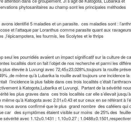
tre attention dans ce groupement. Jl s’agit de Katogota, Lubarika et
servations phytosanitaires au champ sont les principales méthodes
s avons identifié 5 maladies et un parasite. ces maladies sont : l’anth
omycose et l’attaque par Loranthus comme parasite quant aux ravageur
es ,l’épicampotera, les fourmis, les Scolytes et le thrips
seul les pourridiés avaient un impact significatif sur la culture de c
entes localités dont on fait l’objet de nos recherche et parmi les différ
 la plus élevée à Luvungi avec 72,45±23,028%,toujours la rouille prés
9% ,de même qu’à Lubarika la rouille avait toujours une incidence la 
 l’incidence la plus faible dans ces trois localités c’était l’anthra
vement à Katogota,Lubarika et Luvungi. Partant de la sévérité nou
rité les plus graves dans ces trois localités car elle s’élevait jusqu’à
même qu’à Katogota avec 2.01±0.43 et sur ceux en se référant à l’é
urs nous avons confirmé que le plus grand nombre des caféiers qui on
aque car des symptômes étaient visible sur moins de 25% des feuille
ère sévérité avec 1.12±0.1431 ; 1.10±0.27 ; 1.0488±0.1501,respective