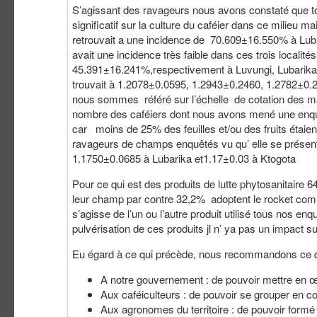
S’agissant des ravageurs nous avons constaté que to
significatif sur la culture du caféier dans ce milieu ma
retrouvait a une incidence de 70.609±16.550% à Lub
avait une incidence très faible dans ces trois locali
45.391±16.241%,respectivement à Luvungi, Lubarika et
trouvait à 1.2078±0.0595, 1.2943±0.2460, 1.2782±0.
nous sommes référé sur l’échelle de cotation des ma
nombre des caféiers dont nous avons mené une enquê
car moins de 25% des feuilles et/ou des fruits étaien
ravageurs de champs enquêtés vu qu’ elle se présenta
1.1750±0.0685 à Lubarika et1.17±0.03 à Ktogota
Pour ce qui est des produits de lutte phytosanitaire 
leur champ par contre 32,2% adoptent le rocket comm
s’agisse de l’un ou l’autre produit utilisé tous nos e
pulvérisation de ces produits jl n’ ya pas un impact su
Eu égard à ce qui précède, nous recommandons ce qu
A notre gouvernement : de pouvoir mettre en œuv
Aux caféiculteurs : de pouvoir se grouper en coo
Aux agronomes du territoire : de pouvoir formé l