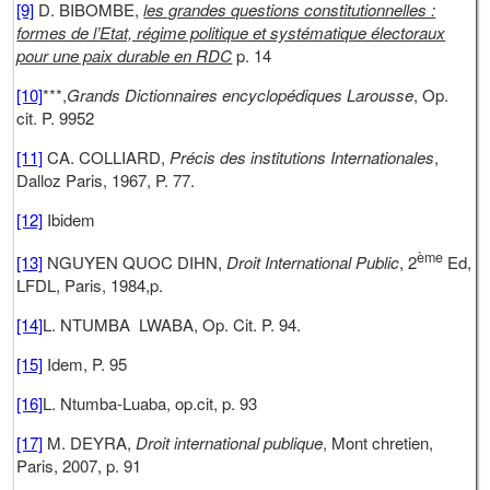
[9]
D. BIBOMBE,
les grandes questions constitutionnelles :
formes de l’Etat, régime politique et systématique électoraux
pour une paix durable en RDC
p. 14
[10]
***,
Grands Dictionnaires encyclopédiques Larousse
, Op.
cit. P. 9952
[11]
CA. COLLIARD,
Précis des institutions Internationales
,
Dalloz Paris, 1967, P. 77.
[12]
Ibidem
ème
[13]
NGUYEN QUOC DIHN,
Droit International Public
, 2
Ed,
LFDL, Paris, 1984,p.
[14]
L. NTUMBA LWABA, Op. Cit. P. 94.
[15]
Idem, P. 95
[16]
L. Ntumba-Luaba, op.cit, p. 93
[17]
M. DEYRA,
Droit international publique
, Mont chretien,
Paris, 2007, p. 91