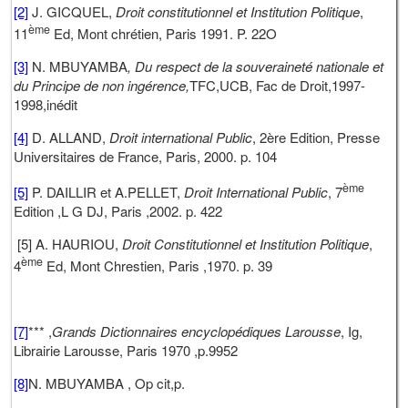
[2]
J. GICQUEL,
Droit constitutionnel et Institution Politique
,
ème
11
Ed, Mont chrétien, Paris 1991. P. 22O
[3]
N. MBUYAMBA
, Du respect de la souveraineté nationale et
du Principe de non ingérence,
TFC,UCB, Fac de Droit,1997-
1998,inédit
[4]
D. ALLAND,
Droit international Public
, 2ère Edition, Presse
Universitaires de France, Paris, 2000. p. 104
ème
[5]
P. DAILLIR et A.PELLET,
Droit International Public
, 7
Edition ,L G DJ, Paris ,2002. p. 422
[5] A. HAURIOU,
Droit Constitutionnel et Institution Politique
,
ème
4
Ed, Mont Chrestien, Paris ,1970. p. 39
[7]
*** ,
Grands Dictionnaires encyclopédiques Larousse
, Ig,
Librairie Larousse, Paris 1970 ,p.9952
[8]
N. MBUYAMBA , Op cit,p.