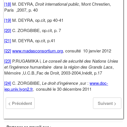
[18]
M. DEYRA,
Droit international public
, Mont Chrestien,
Paris ,2007, p. 40
[19]
M. DEYRA, op.cit, pp 40-41
[20]
C. ZORGBIBE, op.cit, p. 7
[21]
M. DEYRA, op.cit, p.41
[22]
www.madasconsortium.org
, consulté 10 janvier 2012
[23]
P.RUGAMIKA i
, Le conseil de sécurité des Nations Unies
et l’ingérence humanitaire dans la région des Grands Lacs
,
Mémoire ,U.C.B.,Fac de Droit, 2003-2004,Inédit, p.17
[24]
C. ZORGBIBE,
Le droit d’ingérence
,sur :
www.doc-
iep.univ.lyon2.fr
, consulté le 30 décembre 2011
< Précédent
Suivant >
Partager ce travail sur :