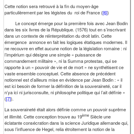
Cette notion sera retrouvé à la fin du moyen-âge
particulièrement par les légistes du roi de France (
[6]
)
Le concept émerge pour la première fois avec Jean Bodin
dans les six livres de la République. (1576) tout en s’inscrivant
dans un contexte de réinterprétation du droit latin. Cette
émergence annonce en fait les logiques étatiques modernes. Il
ne recouvre en effet aucune notion de la législation romaine : ni
l’impérium qui désigne une simple « puissance de
commandement militaire », ni la Summa protestas, qui se
rapporte à un « pouvoir de vie et de mort » ne synthétisent ce
vaste ensemble conceptuel. Cette absence de précédent
notionnel est d’ailleurs mise en évidence par Jean Bodin : « il
est ici besoin de former la définition de la souveraineté, car il
n’ya ici ni jurisconsulte, ni philosophe politique qui l’ait définie »
(
[7]
).
La souveraineté était alors définie comme un pouvoir suprême
ème
et illimité. Cette conception trouve au 19
Siècle une
éclatante consécration dans la science Juridique allemande qui,
sous l’influence de Hegel, relia étroitement la notion de la