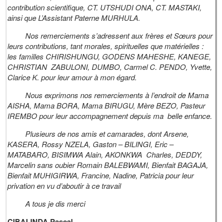
contribution scientifique, CT. UTSHUDI ONA, CT. MASTAKI,
ainsi que L’Assistant Paterne MURHULA.
Nos remerciements s’adressent aux frères et Sœurs pour
leurs contributions, tant morales, spirituelles que matérielles :
les familles CHIRISHUNGU, GODENS MAHESHE, KANEGE,
CHRISTIAN ZABULONI, DUMBO, Carmel C. PENDO, Yvette,
Clarice K. pour leur amour à mon égard.
Nous exprimons nos remerciements à l’endroit de Mama
AISHA, Mama BORA, Mama BIRUGU, Mère BEZO, Pasteur
IREMBO pour leur accompagnement depuis ma belle enfance.
Plusieurs de nos amis et camarades, dont Arsene,
KASERA, Rossy NZELA, Gaston – BILINGI, Eric –
MATABARO, BISIMWA Alain, AKONKWA Charles, DEDDY,
Marcelin sans oubier Romain BALEBWAMI, Bienfait BAGAJA,
Bienfait MUHIGIRWA, Francine, Nadine, Patricia pour leur
privation en vu d’aboutir à ce travail
A tous je dis merci
CIBALINDA Pascal