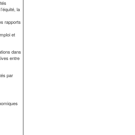
ités
équité, la
es rapports
mploi et
ations dans
tives entre
tés par
conomiques