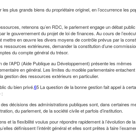
 plus grands biens du propriétaire originel, en l’occurrence les pop
ssources, retenons qu’en RDC, le parlement engage un débat public 
ar le gouvernement du projet de loi de finances. Au cours de l’exécu
mettre en œuvre les divers moyens de contrôle prévus par la consti
des ressources extérieures, demander la constitution d’une commissio
omptes du compte général du trésor.
on de l’APD (Aide Publique au Développement) présente les mêmes
rlementaire en général. Les limites du modèle parlementaire entachent 
de la gestion des ressources extérieurs en particulier.
blic du bien privé.
6
5 La question de la bonne gestion fait appel à cert
 :
se des décisions des administrations publiques sont, dans certaines m
tion, du parlement, de la société civile et parfois d’institution.
s et la flexibilité voulus pour répondre rapidement à l’évolution de la
’elles définissent l’intérêt général et elles sont prêtes à faire l’exame