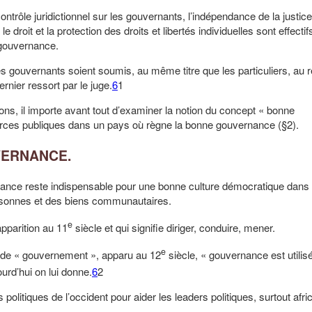
le juridictionnel sur les gouvernants, l’indépendance de la justice,
le droit et la protection des droits et libertés individuelles sont effectif
 gouvernance.
les gouvernants soient soumis, au même titre que les particuliers, au 
ernier ressort par le juge.
6
1
, il importe avant tout d’examiner la notion du concept « bonne
urces publiques dans un pays où règne la bonne gouvernance (§2).
VERNANCE.
ce reste indispensable pour une bonne culture démocratique dans 
personnes et des biens communautaires.
e
pparition au 11
siècle et qui signifie diriger, conduire, mener.
e
rle de « gouvernement », apparu au 12
siècle, « gouvernance est utilisé
urd’hui on lui donne.
6
2
s politiques de l’occident pour aider les leaders politiques, surtout afri