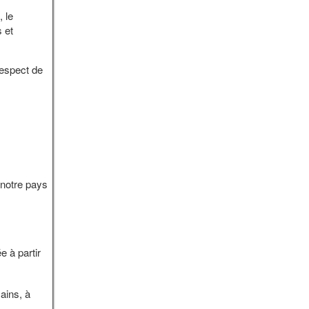
 le
s et
respect de
notre pays
e à partir
cains, à