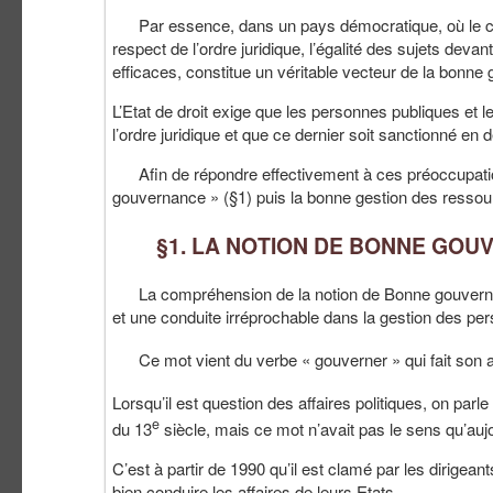
Par essence, dans un pays démocratique, où le contrô
respect de l’ordre juridique, l’égalité des sujets devant 
efficaces, constitue un véritable vecteur de la bonne
L’Etat de droit exige que les personnes publiques et 
l’ordre juridique et que ce dernier soit sanctionné en d
Afin de répondre effectivement à ces préoccupations
gouvernance » (§1) puis la bonne gestion des resso
§1. LA NOTION DE BONNE GOU
La compréhension de la notion de Bonne gouvernan
et une conduite irréprochable dans la gestion des 
Ce mot vient du verbe « gouverner » qui fait son a
Lorsqu’il est question des affaires politiques, on pa
e
du 13
siècle, mais ce mot n’avait pas le sens qu’aujo
C’est à partir de 1990 qu’il est clamé par les dirigeant
bien conduire les affaires de leurs Etats.