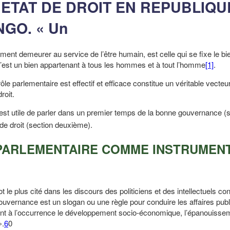
ETAT DE DROIT EN REPUBLIQU
GO. « Un
ement demeurer au service de l’être humain, est celle qui se fixe le bi
c’est un bien appartenant à tous les hommes et à tout l’homme
[1]
.
le parlementaire est effectif et efficace constitue un véritable vecteur
roit.
est utile de parler dans un premier temps de la bonne gouvernance (s
 de droit (section deuxième).
 PARLEMENTAIRE COMME INSTRUMEN
.
e plus cité dans les discours des politiciens et des intellectuels con
uvernance est un slogan ou une règle pour conduire les affaires pub
nement à l’occurrence le développement socio-économique, l’épanouisse
».
6
0