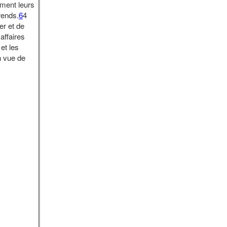
iment leurs
rends.
6
4
er et de
affaires
et les
n vue de