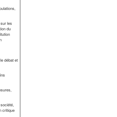
ulations,
sur les
tion du
tution
n
le débat et
ains
esures,
 société,
n critique