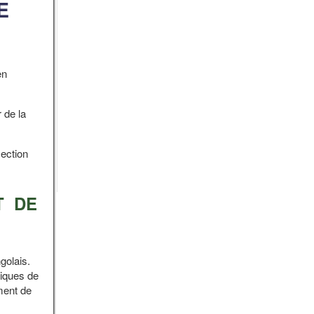
E
en
 de la
ection
T DE
golais.
liques de
ment de