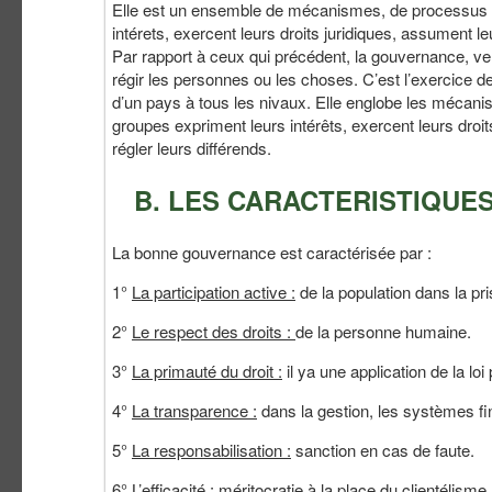
Elle est un ensemble de mécanismes, de processus et 
intérets, exercent leurs droits juridiques, assument le
Par rapport à ceux qui précédent, la gouvernance, v
régir les personnes ou les choses. C’est l’exercice de
d’un pays à tous les nivaux. Elle englobe les mécanism
groupes expriment leurs intérêts, exercent leurs droit
régler leurs différends.
B. LES CARACTERISTIQUE
La bonne gouvernance est caractérisée par :
1°
La participation active :
de la population dans la pr
2°
Le respect des droits :
de la personne humaine.
3°
La primauté du droit :
il ya une application de la loi
4°
La transparence :
dans la gestion, les systèmes fi
5°
La responsabilisation :
sanction en cas de faute.
6°
L’efficacité :
méritocratie à la place du clientélisme