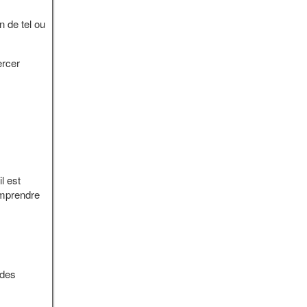
 de tel ou
ercer
l est
omprendre
 des