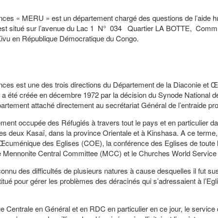
rgences « MERU » est un département chargé des questions de l’aide h
qui est situé sur l’avenue du Lac 1 N° 034 Quartier LA BOTTE, Com
-Kivu en République Démocratique du Congo.
gences est une des trois directions du Département de la Diaconie et 
a été créée en décembre 1972 par la décision du Synode National d
artement attaché directement au secrétariat Général de l’entraide pro
ement occupée des Réfugiés à travers tout le pays et en particulier d
s deux Kasaï, dans la province Orientale et à Kinshasa. A ce terme, 
l Œcuménique des Eglises (COE), la conférence des Eglises de toute l’
e Mennonite Central Committee (MCC) et le Churches World Servic
nu des difficultés de plusieurs natures à cause desquelles il fut s
itué pour gérer les problèmes des déracinés qui s’adressaient à l’Egl
 Centrale en Général et en RDC en particulier en ce jour, le service