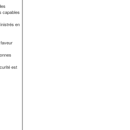
des
es capables
inistrés en
 faveur
sonnes
curité est