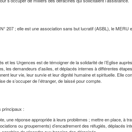
r s’occuper de milliers des déracinés qui sollicitaient l’assistance.
i N° 207 ; elle est une association sans but lucratif (ASBL), le MERU 
et les Urgences est de témoigner de la solidarité de l’Eglise auprè
s, les demandeurs d’asiles, et déplacés internes à différentes étape
t leur vie, leur survie et leur dignité humaine et spirituelle. Elle co
se de s’occuper de l’étranger, de laissé pour compte.
s principaux :
e, une réponse appropriée à leurs problèmes ; mettre en place, à tra
ssociations ou groupements) d’encadrement des réfugiés, déplacés int
s capables de répondre aux besoins des déracinés,