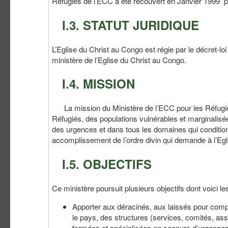
Réfugiés de l’ECC a été recouvert en Janvier 1999 pou
I.3. STATUT JURIDIQUE
L’Eglise du Christ au Congo est régie par le décret-lo
ministère de l’Eglise du Christ au Congo.
I.4. MISSION
La mission du Ministère de l’ECC pour les Réfugiés 
Réfugiés, des populations vulnérables et marginalisée
des urgences et dans tous les domaines qui conditionnen
accomplissement de l’ordre divin qui demande à l’Egli
I.5. OBJECTIFS
Ce ministère poursuit plusieurs objectifs dont voici le
Apporter aux déracinés, aux laissés pour compt
le pays, des structures (services, comités, a
formées et spécialisées en secours d’urgence