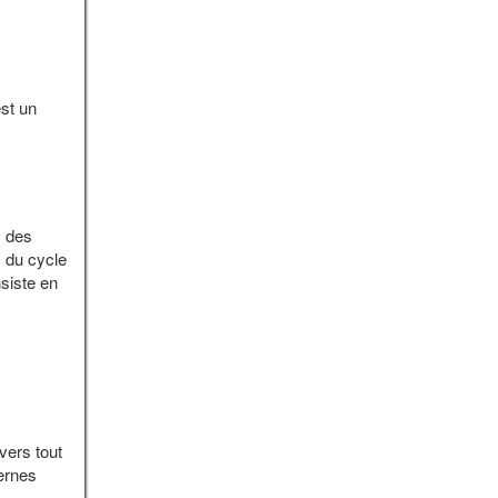
est un
s des
s du cycle
nsiste en
vers tout
ernes