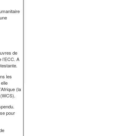
umanitaire
mune
Œuvres de
e l’ECC. A
testante.
ans les
elle
Afrique (la
e (WCS).
uspendu.
ise pour
 de