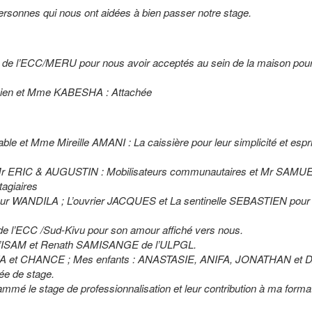
rsonnes qui nous ont aidées à bien passer notre stage.
al de l’ECC/MERU pour nous avoir acceptés au sein de la maison pou
icien et Mme KABESHA : Attachée
.
e et Mme Mireille AMANI : La caissière pour leur simplicité et espri
Mr ERIC & AUGUSTIN : Mobilisateurs communautaires et Mr SAMUE
agiaires
feur WANDILA ; L’ouvrier JACQUES et La sentinelle SEBASTIEN pour 
e l’ECC /Sud-Kivu pour son amour affiché vers nous.
e l’ISAM et Renath SAMISANGE de l’ULPGL.
ZA et CHANCE ; Mes enfants : ANASTASIE, ANIFA, JONATHAN et 
rée de stage.
mmé le stage de professionnalisation et leur contribution à ma format