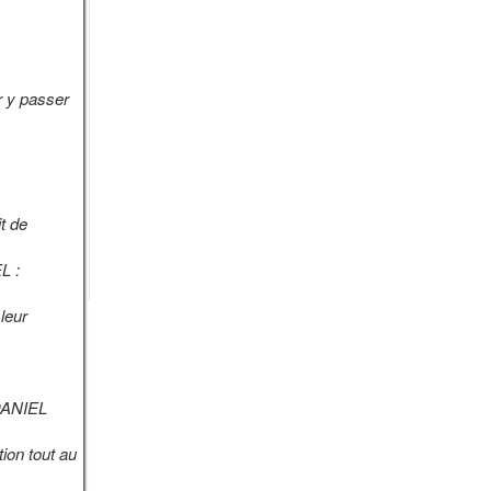
r y passer
t de
L :
leur
DANIEL
ion tout au