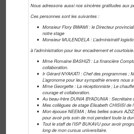
Nous adressons aussi nos sincères gratitudes aux pe
Ces personnes sont les suivantes :
Monsieur Flory BWAMI : le Directeur provinci
notre stage
Monsieur MULENDELA : L’administratif logist
à l’administration pour leur encadrement et courtoisie
Mme
Romaine BASHIZI : La financière Comptabl
collaboration.
Ir Gérard NYAKATI : Chef des programmes ; 
L’agronome pour leur sympathie envers nous st
Mme Georgette : La réceptionniste ; Le chauf
courage et collaboration.
Au beau-frère DUNIA BYADUNIA : Secrétaire d
Mes collègues de stage Elisabeth CHISISI d
Mon épouse NEEMA ; Mes belles sœurs AZI
pour avoir pris soin de moi pendant toute la du
Tout le staff de l’ISP BUKAVU pour avoir progra
long de mon cursus universitaire.