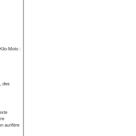
Kilo-Moto :
, des
exte
tre
on aurifère