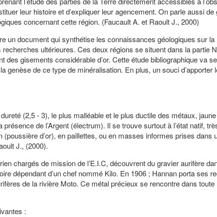
renant l’étude des parties de la Terre directement accessibles à l’obs
tituer leur histoire et d’expliquer leur agencement. On parle aussi de
iques concernant cette région. (Faucault A. et Raoult J., 2000)
uire un document qui synthétise les connaissances géologiques sur la 
recherches ultérieures. Ces deux régions se situent dans la partie 
 des gisements considérable d’or. Cette étude bibliographique va se 
et la genèse de ce type de minéralisation. En plus, un souci d’apporter 
dureté (2,5 - 3), le plus malléable et le plus ductile des métaux, jaun
a présence de l’Argent (électrum). Il se trouve surtout à l’état natif, t
(poussière d’or), en paillettes, ou en masses informes prises dans
oult J., (2000).
ien chargés de mission de l’E.I.C, découvrent du gravier aurifère dan
 territoire dépendant d’un chef nommé Kilo. En 1906 ; Hannan porta ses 
urifères de la rivière Moto. Ce métal précieux se rencontre dans toute l
ivantes :