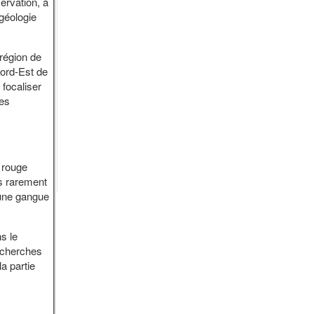
ervation, à
 géologie
région de
Nord-Est de
focaliser
les
e rouge
rès rarement
 une gangue
s le
recherches
a partie