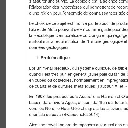
s’assurer une survie. La géologie est la science comp
l’élaboration des hypothèses qui permettent de recons
d’une région pour l’ensemble de connaissances géolog
Le choix de ce sujet est motivé par le souci de prod
Kilo et de Moto pouvant servir comme guide pour des 
la République Démocratique du Congo et qui regorgent
surtout sur la reconstitution de l’histoire géologique 
données géologiques.
Problématique
L’or un métal précieux, du système cubique, de faible 
quand il est très pur, en général jaune pâle du fait de l
en cubes ou octaèdres, normalement en imprégnation 
de quartz et de sulfures métalliques (Faucault A. et Ra
En 1903, les prospecteurs Australiens Hannan et O’br
bassin de la rivière Agola, affluent de l’Ituri sur le
vers les Nord, le Haut-Uélé et signala les alluvions a
orientale du pays (Bwanacheka 2014).
Ainsi, ce travail tentera de répondre aux questions su