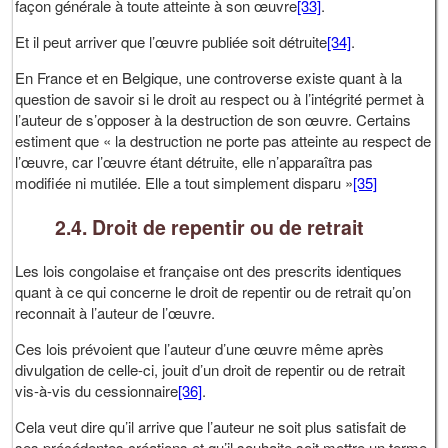
façon générale à toute atteinte à son œuvre
[33]
.
Et il peut arriver que l’œuvre publiée soit détruite
[34]
.
En France et en Belgique, une controverse existe quant à la
question de savoir si le droit au respect ou à l’intégrité permet à
l’auteur de s’opposer à la destruction de son œuvre. Certains
estiment que « la destruction ne porte pas atteinte au respect de
l’œuvre, car l’œuvre étant détruite, elle n’apparaîtra pas
modifiée ni mutilée. Elle a tout simplement disparu »
[35]
2.4. Droit de repentir ou de retrait
Les lois congolaise et française ont des prescrits identiques
quant à ce qui concerne le droit de repentir ou de retrait qu’on
reconnait à l’auteur de l’œuvre.
Ces lois prévoient que l’auteur d’une œuvre même après
divulgation de celle-ci, jouit d’un droit de repentir ou de retrait
vis-à-vis du cessionnaire
[36]
.
Cela veut dire qu’il arrive que l’auteur ne soit plus satisfait de
ses précédentes créations et qu’il souhaite soit mettre un terme