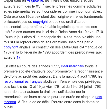
Cependant en
Angleterre
, les intérêts des éditeurs et des
e
auteurs sont, dès le XVII
siècle, présentés comme solidaires,
et les intermédiaires sont considérés comme incontournables.
Cela explique l’écart existant dès l’origine entre les fondements
philosophiques du
copyright
et ceux du droit d’auteur
continental. La première véritable législation protectrice des
intérêts des auteurs est la loi de la Reine Anne du 10 avril 1710.
L’auteur jouit alors d’un monopole de 14 ans renouvelable une
fois sur la reproduction de ses créations. Inspirées par le
copyright
anglais, la constitution des États-Unis d’Amérique de
1787 et la loi fédérale de 1790 accordent des prérogatives aux
auteurs
[17]
.
En effet au cours des années 1777,
Beaumarchais
fonde la
première société d’auteurs pour promouvoir la reconnaissance
de droits au profit des auteurs. Dans la nuit du 4 août 1789, les
révolutionnaires français
abolissent l’ensemble des privilèges,
puis les lois du 13 et 19 janvier 1791 et du 19 et 24 juillet 1793
accordent aux auteurs le droit exclusif d’autoriser la
reproduction de leurs œuvres pour une durée de cinq ans
post
mortem
. A l’issue de ce délai, l’œuvre entre dans le domaine
public.