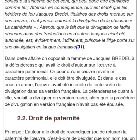
contesté la sincérité de cet écrit, qui peut donc être considéré
comme tel ; Attendu, en conséquence, qu’il est établi que les
héritiers de feu Jacques Bredel, titulaires des droits moraux sur
son œuvre, n’ont jamais autorisé la divulgation de la chanson «
La cathédrale » ; Attendu que le fait que la divulgation de ladite
chanson dans des traductions en d’autres langues aient été
autorisée, est, évidemment, indifférent, puisque le litige porte sur
une divulgation en langue française
[31]
.
Dans cette affaire on opposait la femme de Jacques BREDEL à
la défenderesse qui avait le droit d’auteur sur l’œuvre à
caractère patrimonial. Or pour qu’une œuvre revête un
caractère patrimonial, elle doit être divulguée. Et dans le cas
sous examen, l’œuvre avait été interdite de toute sorte de
divulgation dans sa version française. La défenderesse quant à
elle, voulait la divulguer en version russe, alors que la procédure
de divulgation en version française n’avait pas été épuisée.
2.2. Droit de paternité
Principe : L’auteur a le droit de revendiquer (ou de refuser) la
paternité de l’œuvre, c’est-à-dire de décider que son nom (ou un