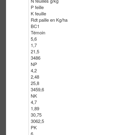
N feuilles g/kg
P feille
K feuille
Rdt paille en Kg/ha
BC1
Témoin
5,6
1,7
21,5
3486
NP
4,2
2,48
25,8
3459,6
NK
4,7
1,89
30,75
3062,5
PK
6