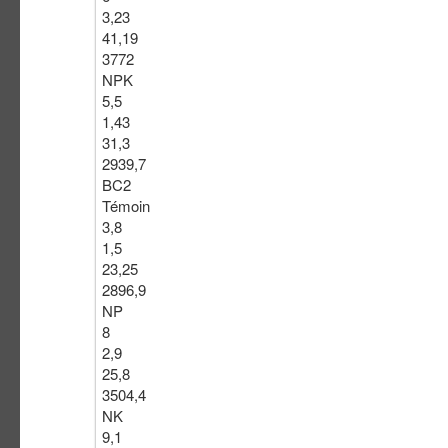
3,23
41,19
3772
NPK
5,5
1,43
31,3
2939,7
BC2
Témoin
3,8
1,5
23,25
2896,9
NP
8
2,9
25,8
3504,4
NK
9,1