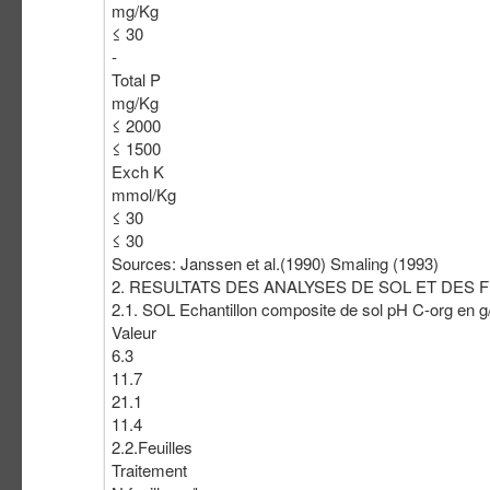
mg/Kg
≤ 30
-
Total P
mg/Kg
≤ 2000
≤ 1500
Exch K
mmol/Kg
≤ 30
≤ 30
Sources: Janssen et al.(1990) Smaling (1993)
2. RESULTATS DES ANALYSES DE SOL ET DES F
2.1. SOL Echantillon composite de sol pH C-org en 
Valeur
6.3
11.7
21.1
11.4
2.2.Feuilles
Traitement