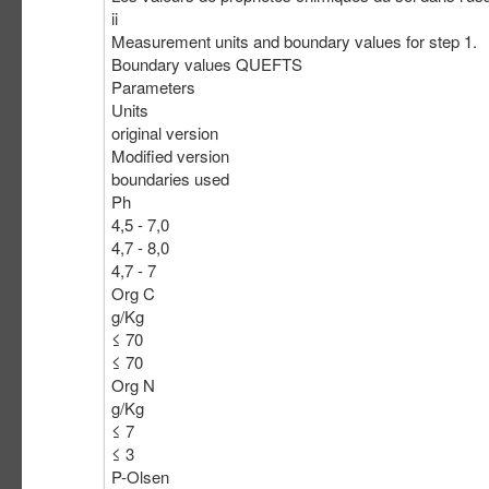
ii
Measurement units and boundary values for step 1.
Boundary values QUEFTS
Parameters
Units
original version
Modified version
boundaries used
Ph
4,5 - 7,0
4,7 - 8,0
4,7 - 7
Org C
g/Kg
≤ 70
≤ 70
Org N
g/Kg
≤ 7
≤ 3
P-Olsen