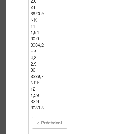
2,6
24
3920,9
NK
11
1,94
30,9
3934,2
PK
4,8
2,9
36
3239,7
NPK
12
1,39
32,9
3083,3
< Précédent