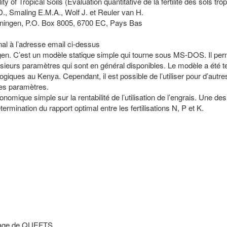
 of Tropical Soils (Évaluation quantitative de la fertilité des sols tro
D., Smaling E.M.A., Wolf J. et Reuler van H.
eningen, P.O. Box 8005, 6700 EC, Pays Bas
inal à l’adresse email ci-dessus
gen. C’est un modèle statique simple qui tourne sous MS-DOS. Il per
usieurs paramètres qui sont en général disponibles. Le modèle a été t
iques au Kenya. Cependant, il est possible de l’utiliser pour d’autre
les paramètres.
mique simple sur la rentabilité de l’utilisation de l’engrais. Une des
rmination du rapport optimal entre les fertilisations N, P et K.
’usage de QUEFTS