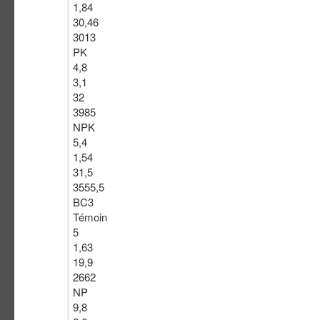
1,84
30,46
3013
PK
4,8
3,1
32
3985
NPK
5,4
1,54
31,5
3555,5
BC3
Témoin
5
1,63
19,9
2662
NP
9,8