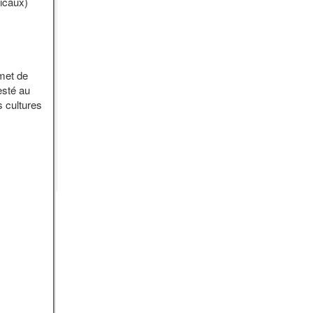
picaux)
met de
esté au
s cultures