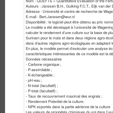
Nom : QUEFTS = Quantitative Evaluation of the Fertility
Auteurs : Janssen B.H., Guiking F.C.T., Eijk van der 
Adresse : Université et centre de recherche de Wag
E-mail :
Bert.Janssen@wur.nl
Disponibilité : le logiciel peut être obtenu au prix nom
Le modèle a été développé à l’université de Wagenin
calculer le rendement d’une culture sur la base de pl
Surinam pour le maïs et dans deux régions agro-écolog
dans d’autres régions agro-écologiques en adaptant 
En plus, le modèle permet d’exécuter une analyse écono
caractéristiques intéressantes de ce modèle est la déte
Données nécessaires
- Carbone organique ;
- P-assimilable ;
- K-échangeable ;
- pH-eau ;
- N-total (facultatif) ;
- P-total (facultatif) ;
- Taux de recouvrement maximal des engrais ;
- Rendement Potentiel de la culture.
- NPK exportés dans la partie aérienne de la culture
Les valeurs de propriétés chimiques du sol dans l