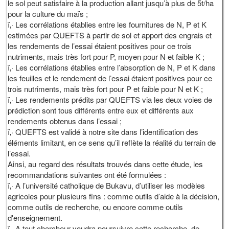
le sol peut satisfaire à la production allant jusqu’à plus de 5t/ha
pour la culture du maïs ;
ï‚· Les corrélations établies entre les fournitures de N, P et K
estimées par QUEFTS à partir de sol et apport des engrais et
les rendements de l’essai étaient positives pour ce trois
nutriments, mais très fort pour P, moyen pour N et faible K ;
ï‚· Les corrélations établies entre l’absorption de N, P et K dans
les feuilles et le rendement de l’essai étaient positives pour ce
trois nutriments, mais très fort pour P et faible pour N et K ;
ï‚· Les rendements prédits par QUEFTS via les deux voies de
prédiction sont tous différents entre eux et différents aux
rendements obtenus dans l’essai ;
ï‚· QUEFTS est validé à notre site dans l’identification des
éléments limitant, en ce sens qu’il reflète la réalité du terrain de
l’essai.
Ainsi, au regard des résultats trouvés dans cette étude, les
recommandations suivantes ont été formulées :
ï‚· A l’université catholique de Bukavu, d’utiliser les modèles
agricoles pour plusieurs fins : comme outils d’aide à la décision,
comme outils de recherche, ou encore comme outils
d'enseignement.
ï‚· A tout chercheur voudra poursuivre cette recherche, de