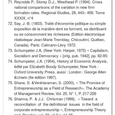
Reynolds P., Storey D.J., Westhead P. (1994). Cross
national comparisons of the variation in new firm
formation rates. Regional Studies, 28, 443– 456. Tome
XXXIX, n°4
Say, J.-B. (1803). Traité d'économie politique ou simple
exposition de la manière dont se forment, se distribuent
ou se consomment les richesses (Edition électronique
réaliséepar Jean-Marie Tremblay, Chicoutimi, Québec,
Canada). Paris: Calmann-Lévy 1972.
Schumpeter J.A. (New York: Harper, 1975) « Capitalism,
Socialism and Democracy » [orig. pub. 1942], pp. 82-85:
Schumpeter, J.A. (1954), History of Economic Analysis,
édité par Elizabeth Boody Schumpeter, New York :
Oxford University Press, aussi : London : George Allen
&Unwin (6e édition 1967).
Shane, S. &Venktaraman, S. (2000), « The Promise of
Entrepreneurship as a Field of Research», The Academy
of Management Review, Vol. 25, N° 1, P. 217-226
Sharma, P. & J.J. Chrisman (1999), « Toward a
reconciliation of the definitional issues in the field of
corporate entrepreneurship », Entrepreneurship Theory
and Practice, vol. 23, n° 3,p. 11-28.