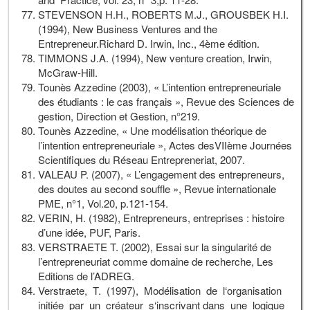
STEVENSON H.H., ROBERTS M.J., GROUSBEK H.I.
(1994), New Business Ventures and the
Entrepreneur.Richard D. Irwin, Inc., 4ème édition.
TIMMONS J.A. (1994), New venture creation, Irwin,
McGraw-Hill.
Tounès Azzedine (2003), « L’intention entrepreneuriale
des étudiants : le cas français », Revue des Sciences de
gestion, Direction et Gestion, n°219.
Tounès Azzedine, « Une modélisation théorique de
l’intention entrepreneuriale », Actes desVIIème Journées
Scientifiques du Réseau Entrepreneriat, 2007.
VALEAU P. (2007), « L’engagement des entrepreneurs,
des doutes au second souffle », Revue internationale
PME, n°1, Vol.20, p.121-154.
VERIN, H. (1982), Entrepreneurs, entreprises : histoire
d’une idée, PUF, Paris.
VERSTRAETE T. (2002), Essai sur la singularité de
l’entrepreneuriat comme domaine de recherche, Les
Editions de l’ADREG.
Verstraete, T. (1997), Modélisation de l‘organisation
initiée par un créateur s‘inscrivant dans une logique