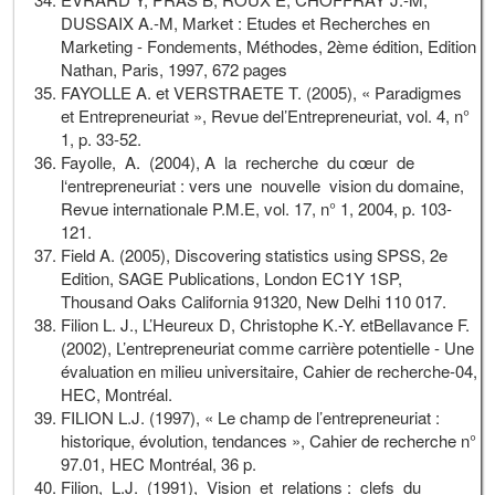
DUSSAIX A.-M, Market : Etudes et Recherches en
Marketing - Fondements, Méthodes, 2ème édition, Edition
Nathan, Paris, 1997, 672 pages
FAYOLLE A. et VERSTRAETE T. (2005), « Paradigmes
et Entrepreneuriat », Revue del’Entrepreneuriat, vol. 4, n°
1, p. 33-52.
Fayolle, A. (2004), A la recherche du cœur de
l‘entrepreneuriat : vers une nouvelle vision du domaine,
Revue internationale P.M.E, vol. 17, n° 1, 2004, p. 103-
121.
Field A. (2005), Discovering statistics using SPSS, 2e
Edition, SAGE Publications, London EC1Y 1SP,
Thousand Oaks California 91320, New Delhi 110 017.
Filion L. J., L’Heureux D, Christophe K.-Y. etBellavance F.
(2002), L’entrepreneuriat comme carrière potentielle - Une
évaluation en milieu universitaire, Cahier de recherche-04,
HEC, Montréal.
FILION L.J. (1997), « Le champ de l’entrepreneuriat :
historique, évolution, tendances », Cahier de recherche n°
97.01, HEC Montréal, 36 p.
Filion, L.J. (1991), Vision et relations : clefs du