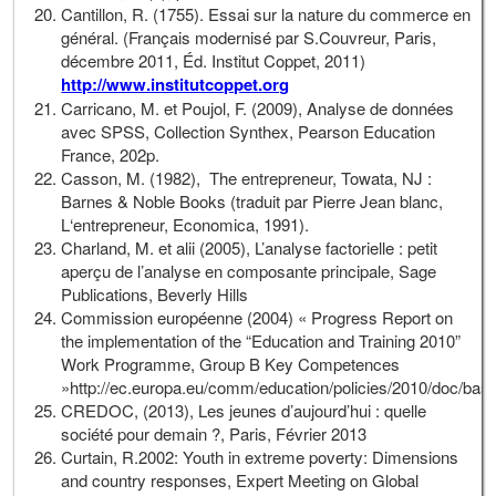
Cantillon, R. (1755). Essai sur la nature du commerce en
général. (Français modernisé par S.Couvreur, Paris,
décembre 2011, Éd. Institut Coppet, 2011)
http://www.institutcoppet.org
Carricano, M. et Poujol, F. (2009), Analyse de données
avec SPSS, Collection Synthex, Pearson Education
France, 202p.
Casson, M. (1982), The entrepreneur, Towata, NJ :
Barnes & Noble Books (traduit par Pierre Jean blanc,
L‘entrepreneur, Economica, 1991).
Charland, M. et alii (2005), L’analyse factorielle : petit
aperçu de l’analyse en composante principale, Sage
Publications, Beverly Hills
Commission européenne (2004) « Progress Report on
the implementation of the “Education and Training 2010”
Work Programme, Group B Key Competences
»http://ec.europa.eu/comm/education/policies/2010/doc/bas
CREDOC, (2013), Les jeunes d’aujourd’hui : quelle
société pour demain ?, Paris, Février 2013
Curtain, R.2002: Youth in extreme poverty: Dimensions
and country responses, Expert Meeting on Global