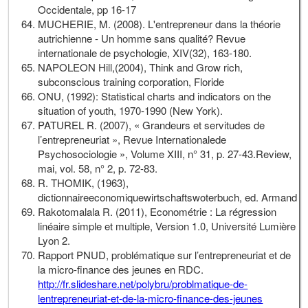
Occidentale, pp 16-17
MUCHERIE, M. (2008). L'entrepreneur dans la théorie
autrichienne - Un homme sans qualité? Revue
internationale de psychologie, XIV(32), 163-180.
NAPOLEON Hill,(2004), Think and Grow rich,
subconscious training corporation, Floride
ONU, (1992): Statistical charts and indicators on the
situation of youth, 1970-1990 (New York).
PATUREL R. (2007), « Grandeurs et servitudes de
l’entrepreneuriat », Revue Internationalede
Psychosociologie », Volume XIII, n° 31, p. 27-43.Review,
mai, vol. 58, n° 2, p. 72-83.
R. THOMIK, (1963),
dictionnaireeconomiquewirtschaftswoterbuch, ed. Armand
Rakotomalala R. (2011), Econométrie : La régression
linéaire simple et multiple, Version 1.0, Université Lumière
Lyon 2.
Rapport PNUD, problématique sur l’entrepreneuriat et de
la micro-finance des jeunes en RDC.
http://fr.slideshare.net/polybru/problmatique-de-
lentrepreneuriat-et-de-la-micro-finance-des-jeunes