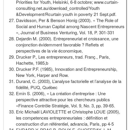
Priorities for Youth, Helsinki, 6-8 octobre; www.curtain-
consulting.net.au/download_controlled/Youth
&Development/Rcurtain youth in poverty 21 Sept.pdf.
Davidsson, Per & Benson Honig (2003). « The Role of
Social and Human Capital among Nascent Entrepreneurs
», Journal of Business Venturing, Vol. 18, P. 301-331
Dejardin M. (2000). Entrepreneuriat et croissance, une
conjonction évidemment favorable ? Reflets et
perspectives de la vie économique,
Drucker P., Les entrepreneurs, trad. Franç., Paris,
Hachette, 1985,b
Drucker P.F. (1985), Innovation and Entrepreneurship,
New York, Harper and Row.
Durand, C. (2003), L’analyse factorielle et l’analyse de la
fidélité, PUQ, Québec
Emin S. (2006), « La création d’entreprise : Une
perspective attractive pour les chercheurs publics
»Finance Contrôle Stratégie, Vol. 9, No. 3, pp. 39-65.
Eric Michaël LAVIOLETTE et Christophe LOUE (2005),
les competences entrepreneuriales : définition et
construction d‘un référentiel, advancia, Paris, pp 4-5
EVRARD Y, PRAS B, ROUX E, CHOFFRAY J.-M,