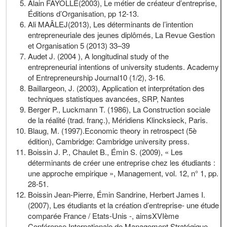
Alain FAYOLLE(2003), Le métier de créateur d’entreprise,
Éditions d’Organisation, pp 12-13.
Ali MAÂLEJ(2013), Les déterminants de l’intention
entrepreneuriale des jeunes diplômés, La Revue Gestion
et Organisation 5 (2013) 33–39
Audet J. (2004 ), A longitudinal study of the
entrepreneurial intentions of university students. Academy
of Entrepreneurship Journal10 (1/2), 3-16.
Baillargeon, J. (2003), Application et interprétation des
techniques statistiques avancées, SRP, Nantes
Berger P., Luckmann T. (1986), La Construction sociale
de la réalité (trad. franç.), Méridiens Klincksieck, Paris.
Blaug, M. (1997).Economic theory in retrospect (5è
édition), Cambridge: Cambridge university press.
Boissin J. P., Chaulet B., Émin S. (2009), « Les
déterminants de créer une entreprise chez les étudiants :
une approche empirique », Management, vol. 12, n° 1, pp.
28-51.
Boissin Jean-Pierre, Émin Sandrine, Herbert James I.
(2007), Les étudiants et la création d’entreprise- une étude
comparée France / Etats-Unis -, aimsXVIème
Conférence Internationale de Management Stratégique,