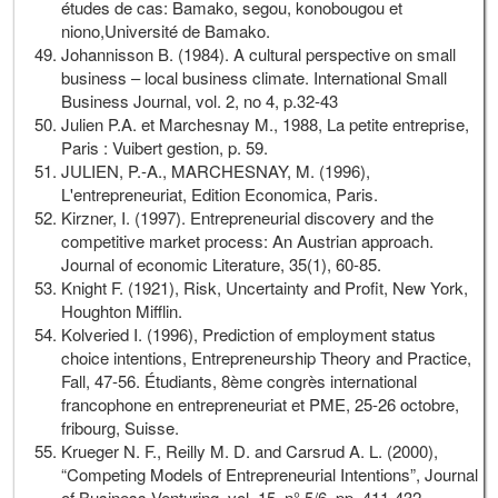
études de cas: Bamako, segou, konobougou et
niono,Université de Bamako.
Johannisson B. (1984). A cultural perspective on small
business – local business climate. International Small
Business Journal, vol. 2, no 4, p.32-43
Julien P.A. et Marchesnay M., 1988, La petite entreprise,
Paris : Vuibert gestion, p. 59.
JULIEN, P.-A., MARCHESNAY, M. (1996),
L'entrepreneuriat, Edition Economica, Paris.
Kirzner, I. (1997). Entrepreneurial discovery and the
competitive market process: An Austrian approach.
Journal of economic Literature, 35(1), 60-85.
Knight F. (1921), Risk, Uncertainty and Profit, New York,
Houghton Mifflin.
Kolveried I. (1996), Prediction of employment status
choice intentions, Entrepreneurship Theory and Practice,
Fall, 47-56. Étudiants, 8ème congrès international
francophone en entrepreneuriat et PME, 25-26 octobre,
fribourg, Suisse.
Krueger N. F., Reilly M. D. and Carsrud A. L. (2000),
“Competing Models of Entrepreneurial Intentions”, Journal
of Business Venturing, vol. 15, n° 5/6, pp. 411-432.