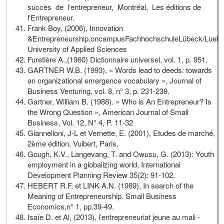
succès de l‘entrepreneur, Montréal, Les éditions de
l‘Entrepreneur.
Frank Boy, (2006), Innovation
&Entrepreneurship,oncampusFachhochschuleLübeck/Lueb
University of Applied Sciences
Furetière A.,(1960) Dictionnaire universel, vol. 1, p. 951.
GARTNER W.B. (1993), « Words lead to deeds: towards
an organizational emergence vocabulary », Journal of
Business Venturing, vol. 8, n° 3, p. 231-239.
Gartner, William B. (1988). « Who is An Entrepreneur? Is
the Wrong Question », American Journal of Small
Business, Vol. 12, N° 4, P. 11-32
Giannelloni, J-L et Vernette, E. (2001), Etudes de marché,
2ème édition, Vuibert, Paris,
Gough, K.V., Langevang, T. and Owusu, G. (2013): Youth
employment in a globalizing world, International
Development Planning Review 35(2): 91-102.
HEBERT R.F. et LINK A.N. (1989), In search of the
Meaning of Entrepreneurship. Small Business
Economics,n° 1, pp.39-49.
Isaïe D. et Al, (2013), l’entrepreneuriat jeune au mali -