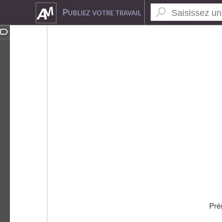
4827584
Publiez votre travail
Pré