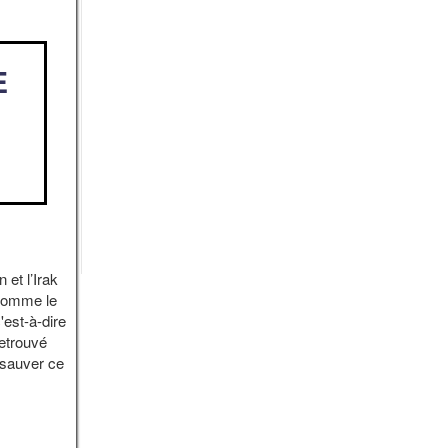
E
 et l’Irak
, comme le
'est-à-dire
 retrouvé
r sauver ce
s