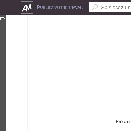
7415045
Publiez votre travail
Présent