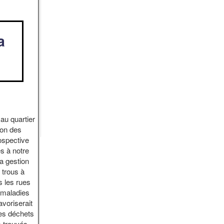
a
au quartier
ion des
spective
s à notre
a gestion
 trous à
s les rues
 maladies
voriserait
des déchets
 trouvés