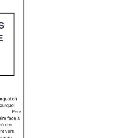
S
E
urquoi on
pourquoi
 sols Pour
ire face à
ppé des
nt vers
comme