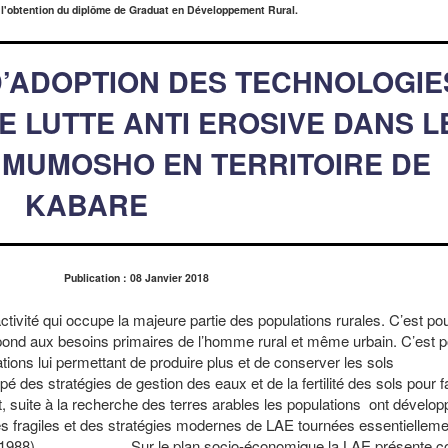
 l'obtention du diplôme de Graduat en Développement Rural.
D’ADOPTION DES TECHNOLOGIE
E LUTTE ANTI EROSIVE DANS L
MUMOSHO EN TERRITOIRE DE
KABARE
Publication : 08 Janvier 2018
activité qui occupe la majeure partie des populations rurales. C’est po
e répond aux besoins primaires de l’homme rural et même urbain. C’est 
nnovations lui permettant de produire plus et de conserver les
des stratégies de gestion des eaux et de la fertilité des sols pour fa
, suite à la recherche des terres arables les populations ont dévelo
nes fragiles et des stratégies modernes de LAE tournées essentielleme
t AL, 1988). Sur le plan socio-économique la LAE présente 