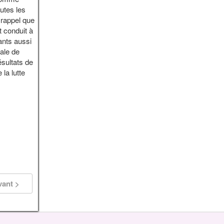
utes les
 rappel que
t conduit à
ants aussi
ale de
ésultats de
la lutte
vant >