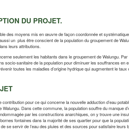
IPTION DU PROJET.
nsemble des moyens mis en œuvre de façon coordonnée et systématiqu
tre aussi un plus être conscient de la population du groupement de Wal
ans leurs attributions.
ncerne seulement les habitants dans le groupement de Walungu. Par le
ions socio-sanitaire de la population pour diminuer les souffrances en 
révenir toutes les maladies d’origine hydrique qui augmentent le taux
OJET
ne contribution pour ce qui concerne la nouvelle adduction d’eau potabl
de Walungu. Dans cette commune, la population souffre du manque d
 endommagée par les constructions anarchiques, on y trouve une insu
bornes fontaines dans la majorité de ses quartier pour que la popula
de se servir de l’eau des pluies et des sources pour satisfaire leurs 