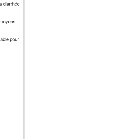
a diarrhée
e moyens
table pour