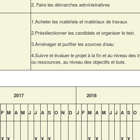
2. Faire les démarches administratives
1.Acheter les matériels et matériaux de travaux
2.Présélectionner les candidats et organiser le test.
3.Aménager et purifier les sources d’eau
4.Suivre et évaluer le projet à la fin et au niveau des i
ou ressources, au niveau des objectifs et buts.
2017
2018
F
M
A
M
J
J
A
S
O
N
D
J
F
M
A
M
J
J
A
S
O
X
X
X
X
X
X
X
X
X