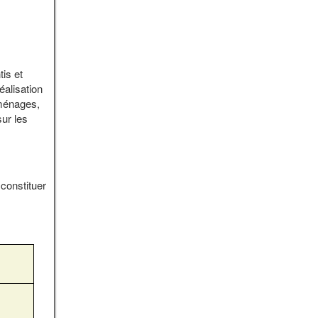
tis et
éalisation
(ménages,
sur les
 constituer