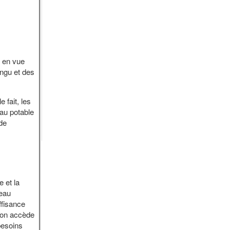
e en vue
ungu et des
 fait, les
eau potable
 de
e et la
’eau
ffisance
tion accède
besoins