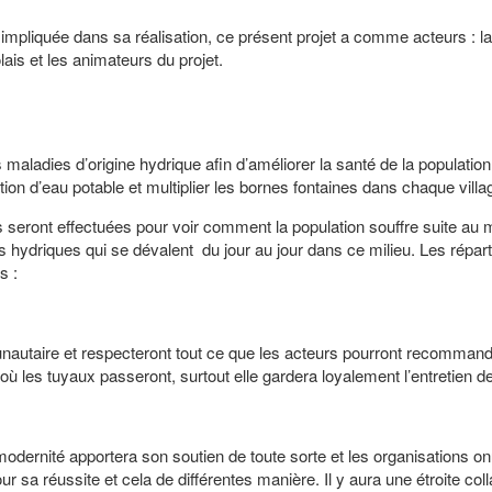
impliquée dans sa réalisation, ce présent projet a comme acteurs : la
ais et les animateurs du projet.
es maladies d’origine hydrique afin d’améliorer la santé de la populatio
on d’eau potable et multiplier les bornes fontaines dans chaque villa
s seront effectuées pour voir comment la population souffre suite au
 hydriques qui se dévalent du jour au jour dans ce milieu. Les réparti
s :
nautaire et respecteront tout ce que les acteurs pourront recommande
t où les tuyaux passeront, surtout elle gardera loyalement l’entretien d
odernité apportera son soutien de toute sorte et les organisations o
a réussite et cela de différentes manière. Il y aura une étroite coll