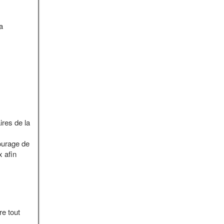
a
ires de la
ourage de
x afin
re tout