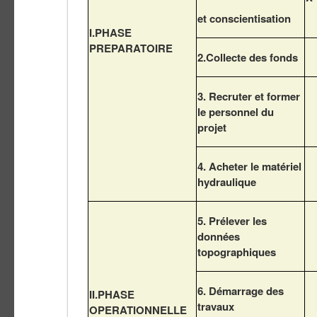
et conscientisation
I.PHASE
PREPARATOIRE
2.Collecte des fonds
3. Recruter et former
le personnel du
projet
4. Acheter le matériel
hydraulique
5. Prélever les
données
topographiques
6. Démarrage des
II.PHASE
travaux
OPERATIONNELLE