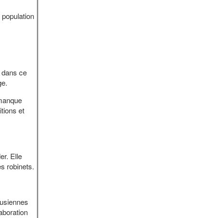
 population
n dans ce
ge.
 manque
tions et
r. Elle
es robinets.
nusiennes
aboration