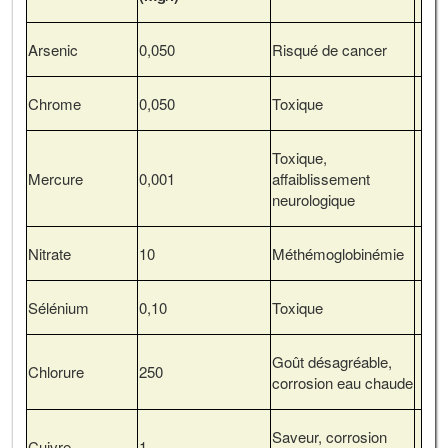
Arsenic
0,050
Risqué de cancer
Chrome
0,050
Toxique
Toxique,
Mercure
0,001
affaiblissement
neurologique
Nitrate
10
Méthémoglobinémie
Sélénium
0,10
Toxique
Goût désagréable,
Chlorure
250
corrosion eau chaude
Saveur, corrosion
Cuivre
1