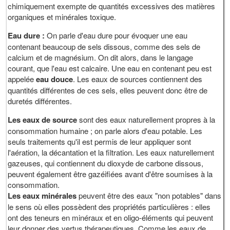
chimiquement exempte de quantités excessives des matières
organiques et minérales toxique.
Eau dure :
On parle d'eau dure pour évoquer une eau
contenant beaucoup de sels dissous, comme des sels de
calcium et de magnésium. On dit alors, dans le langage
courant, que l'eau est calcaire. Une eau en contenant peu est
appelée
eau douce
. Les eaux de sources contiennent des
quantités différentes de ces sels, elles peuvent donc être de
duretés différentes.
Les eaux de source
sont des eaux naturellement propres à la
consommation humaine ; on parle alors d'eau potable. Les
seuls traitements qu'il est permis de leur appliquer sont
l'aération, la décantation et la filtration. Les eaux naturellement
gazeuses, qui contiennent du dioxyde de carbone dissous,
peuvent également être gazéifiées avant d'être soumises à la
consommat
Les eaux minérales
peuvent être des eaux "non potables" dans
le sens où elles possèdent des propriétés particulières : elles
ont des teneurs en minéraux et en oligo-éléments qui peuvent
leur donner des vertus thérapeutiques. Comme les eaux de