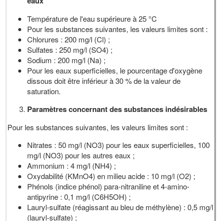
eaux
Température de l'eau supérieure à 25 °C
Pour les substances suivantes, les valeurs limites sont :
Chlorures : 200 mg/l (Cl) ;
Sulfates : 250 mg/l (SO4) ;
Sodium : 200 mg/l (Na) ;
Pour les eaux superficielles, le pourcentage d'oxygène
dissous doit être inférieur à 30 % de la valeur de
saturation.
Paramètres concernant des substances indésirables
Pour les substances suivantes, les valeurs limites sont :
Nitrates : 50 mg/l (NO3) pour les eaux superficielles, 100
mg/l (NO3) pour les autres eaux ;
Ammonium : 4 mg/l (NH4) ;
Oxydabilité (KMnO4) en milieu acide : 10 mg/l (O2) ;
Phénols (indice phénol) para-nitraniline et 4-amino-
antipyrine : 0,1 mg/l (C6H5OH) ;
Lauryl-sulfate (réagissant au bleu de méthylène) : 0,5 mg/l
(lauryl-sulfate) ;