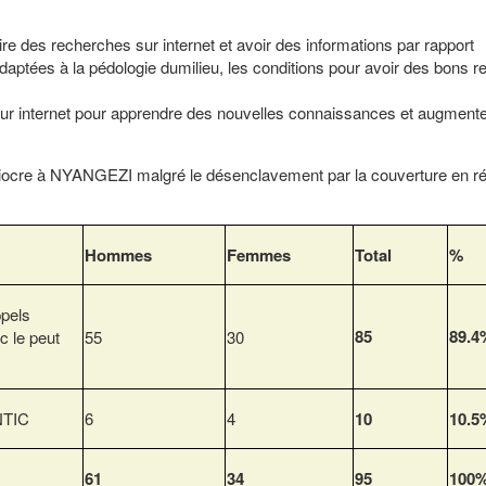
ire des recherches sur internet et avoir des informations par rapport
adaptées à la pédologie dumilieu, les conditions pour avoir des bons
sur internet pour apprendre des nouvelles connaissances et augmente
diocre à NYANGEZI malgré le désenclavement par la couverture en r
Hommes
Femmes
Total
%
ppels
85
89.4
c le peut
55
30
 NTIC
6
4
10
10.5
61
34
95
100