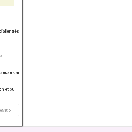
aller très
es
sseuse car
on et ou
vant >