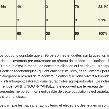
pide
48
31
79
83.1%
3
0
3
3.1%
60
35
95
100%
nos pouvons constaté que sr 95 personnes enquêtés sur la question d
ésenclavement par couverture en réseau de télécommunicationcellul
firmé que c’est le réseau de commercialisation qui est devenu transp
es acticitéséconomiques qui ont étaient stimulées, et seulement 3per
lavégrâce a réseau de télécommunication qi le rend ouvert aumond
ux intrantsagro-pastoraux dans leuractivités agro-pastorales. De notre
roupement de KARHONGO /NYANGEZI a étécouvert par le réseau de
résentes ne portion non négligeable de cette population s’échangefa
des marchandises.
de parti par les paysans (agriculteurs et éleveurs), des jeunes qi son