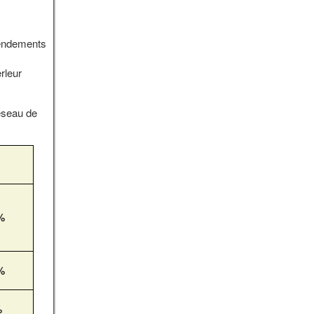
 rendements
rleur
éseau de
%
%
%