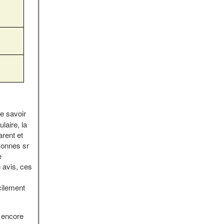
e savoir
aire, la
arent et
sonnes sr
e
 avis, ces
cilement
t encore