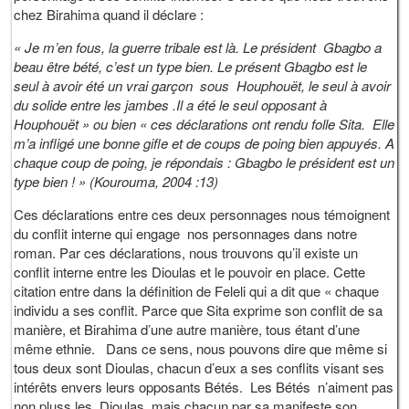
chez Birahima quand il déclare :
« Je m’en fous, la guerre tribale est là. Le président Gbagbo a
beau être bété, c’est un type bien. Le présent Gbagbo est le
seul à avoir été un vrai garçon sous Houphouët, le seul à avoir
du solide entre les jambes .Il a été le seul opposant à
Houphouët » ou bien « ces déclarations ont rendu folle Sita. Elle
m’a infligé une bonne gifle et de coups de poing bien appuyés. A
chaque coup de poing, je répondais : Gbagbo le président est un
type bien ! » (Kourouma, 2004 :13)
Ces déclarations entre ces deux personnages nous témoignent
du conflit interne qui engage nos personnages dans notre
roman. Par ces déclarations, nous trouvons qu’il existe un
conflit interne entre les Dioulas et le pouvoir en place. Cette
citation entre dans la définition de Feleli qui a dit que « chaque
individu a ses conflit. Parce que Sita exprime son conflit de sa
manière, et Birahima d’une autre manière, tous étant d’une
même ethnie. Dans ce sens, nous pouvons dire que même si
tous deux sont Dioulas, chacun d’eux a ses conflits visant ses
intérêts envers leurs opposants Bétés. Les Bétés n’aiment pas
non pluss les Dioulas, mais chacun par sa manifeste son