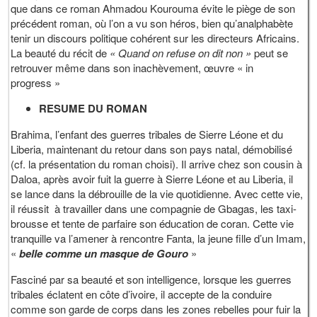
que dans ce roman Ahmadou Kourouma évite le piège de son
précédent roman, où l’on a vu son héros, bien qu’analphabète
tenir un discours politique cohérent sur les directeurs Africains.
La beauté du récit de
« Quand on refuse on dit non »
peut se
retrouver même dans son inachèvement, œuvre « in
progress »
RESUME DU ROMAN
Brahima, l’enfant des guerres tribales de Sierre Léone et du
Liberia, maintenant du retour dans son pays natal, démobilisé
(cf. la présentation du roman choisi). Il arrive chez son cousin à
Daloa, après avoir fuit la guerre à Sierre Léone et au Liberia, il
se lance dans la débrouille de la vie quotidienne. Avec cette vie,
il réussit à travailler dans une compagnie de Gbagas, les taxi-
brousse et tente de parfaire son éducation de coran. Cette vie
tranquille va l’amener à rencontre Fanta, la jeune fille d’un Imam,
«
belle comme un masque de Gouro
»
Fasciné par sa beauté et son intelligence, lorsque les guerres
tribales éclatent en côte d’ivoire, il accepte de la conduire
comme son garde de corps dans les zones rebelles pour fuir la