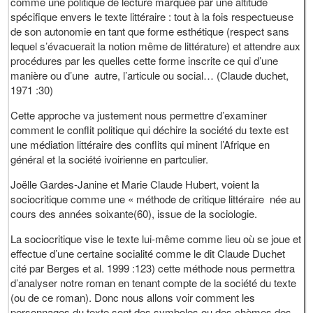
comme une politique de lecture marquée par une altitude
spécifique envers le texte littéraire : tout à la fois respectueuse
de son autonomie en tant que forme esthétique (respect sans
lequel s’évacuerait la notion même de littérature) et attendre aux
procédures par les quelles cette forme inscrite ce qui d’une
manière ou d’une autre, l’articule ou social… (Claude duchet,
1971 :30)
Cette approche va justement nous permettre d’examiner
comment le conflit politique qui déchire la société du texte est
une médiation littéraire des conflits qui minent l’Afrique en
général et la société ivoirienne en partculier.
Joëlle Gardes-Janine et Marie Claude Hubert, voient la
sociocritique comme une « méthode de critique littéraire née au
cours des années soixante(60), issue de la sociologie.
La sociocritique vise le texte lui-même comme lieu où se joue et
effectue d’une certaine socialité comme le dit Claude Duchet
cité par Berges et al. 1999 :123) cette méthode nous permettra
d’analyser notre roman en tenant compte de la société du texte
(ou de ce roman). Donc nous allons voir comment les
personnages du texte sont des symboles ou des chèmes des