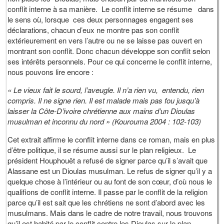
conflit interne à sa manière. Le conflit interne se résume dans
le sens où, lorsque ces deux personnages engagent ses
déclarations, chacun d’eux ne montre pas son conflit
extérieurement en vers l’autre ou ne se laisse pas ouvert en
montrant son conflit. Donc chacun développe son conflit selon
ses intérêts personnels. Pour ce qui concerne le conflit interne,
nous pouvons lire encore :
« Le vieux fait le sourd, l’aveugle. Il n’a rien vu, entendu, rien
compris. Il ne signe rien. Il est malade mais pas fou jusqu’à
laisser la Côte-D’ivoire chrétienne aux mains d’un Dioulas
musulman et inconnu du nord » (Kourouma 2004 : 102-103)
Cet extrait affirme le conflit interne dans ce roman, mais en plus
d’être politique, il se résume aussi sur le plan religieux. Le
président Houphouët a refusé de signer parce qu’il s’avait que
Alassane est un Dioulas musulman. Le refus de signer qu’il y a
quelque chose à l’intérieur ou au font de son cœur, d’où nous le
qualifions de conflit interne. Il passe par le conflit de la religion
parce qu’il est sait que les chrétiens ne sont d’abord avec les
musulmans. Mais dans le cadre de notre travail, nous trouvons
qu’il est habité par le conflit contre les Dioulas sur le plan