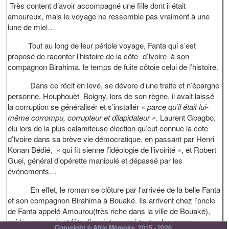
Très content d’avoir accompagné une fille dont il était
amoureux, mais le voyage ne ressemble pas vraiment à une
lune de miel…
Tout au long de leur périple voyage, Fanta qui s’est
proposé de raconter l’histoire de la côte- d’Ivoire à son
compagnon Birahima, le temps de fuite côtoie celui de l’histoire.
Dans ce récit en levé, se dévore d’une traite et n’épargne
personne. Houphouët Boigny, lors de son règne, il avait laissé
la corruption se généralisér et s’installér
« parce qu’il était lui-
même corrompu, corrupteur et dilapidateur »
. Laurent Gbagbo,
élu lors de la plus calamiteuse élection qu’eut connue la cote
d’Ivoire dans sa brève vie démocratique, en passant par Henri
Konan Bédié, « qui fit sienne l’idéologie de l’ivoirité », et Robert
Guei, général d’opérette manipulé et dépassé par les
événements…
En effet, le roman se clôture par l’arrivée de la belle Fanta
et son compagnon Birahima à Bouaké. Ils arrivent chez l’oncle
de Fanta appelé Amourou(très riche dans la ville de Bouaké),
qui les remercie et fête d’avoir traversé toutes les zones
Copyright © Afric Mémoire, 2015 - 2026