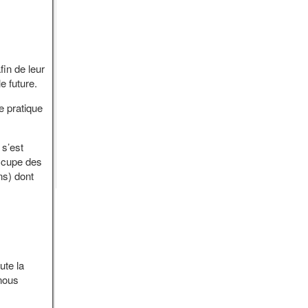
fin de leur
le future.
e pratique
s’est
occupe des
ns) dont
ute la
 nous