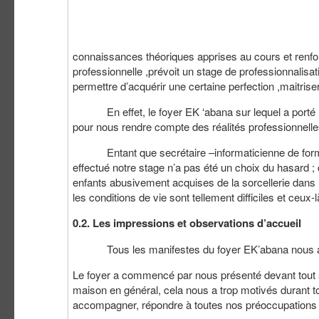
Dans le but de m
connaissances théoriques apprises au cours et renforc
professionnelle ,prévoit un stage de professionnalisati
permettre d’acquérir une certaine perfection ,maitriser
En effet, le foyer EK ‘abana sur lequel a porté not
pour nous rendre compte des réalités professionnelles
Entant que secrétaire –informaticienne de formati
effectué notre stage n’a pas été un choix du hasard ; 
enfants abusivement acquises de la sorcellerie dans l
les conditions de vie sont tellement difficiles et ceux-
0.2. Les impressions et observations d’accueil
Tous les manifestes du foyer EK’abana nous a 
Le foyer a commencé par nous présenté devant tout so
maison en général, cela nous a trop motivés durant to
accompagner, répondre à toutes nos préoccupations m