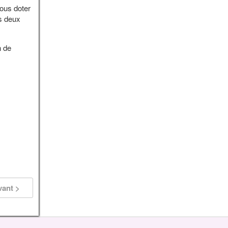
ous doter
es deux
n de
vant >