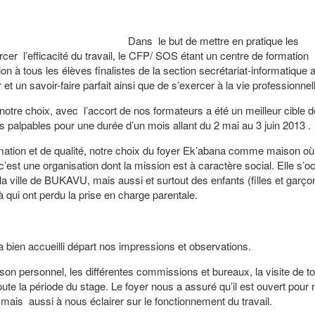
ettre en pratique les
er l’efficacité du travail, le CFP/ SOS étant un centre de formation
on à tous les élèves finalistes de la section secrétariat-informatique a
 et un savoir-faire parfait ainsi que de s’exercer à la vie professionnel
re choix, avec l’accort de nos formateurs a été un meilleur cible d
 palpables pour une durée d’un mois allant du 2 mai au 3 juin 2013 .
on et de qualité, notre choix du foyer Ek’abana comme maison où 
c’est une organisation dont la mission est à caractère social. Elle s’
a ville de BUKAVU, mais aussi et surtout des enfants (filles et garço
là qui ont perdu la prise en charge parentale.
bien accueilli départ nos impressions et observations.
n personnel, les différentes commissions et bureaux, la visite de to
ute la période du stage. Le foyer nous a assuré qu’il est ouvert pour
ais aussi à nous éclairer sur le fonctionnement du travail.