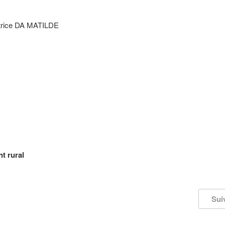
ectrice DA MATILDE
t rural
Sui