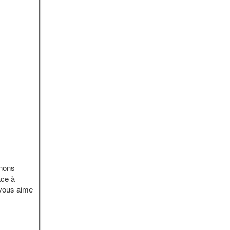
enons
ace à
vous aime