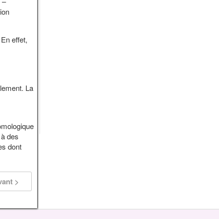
 –
ion
 En effet,
llement. La
tomologique
 à des
es dont
vant >