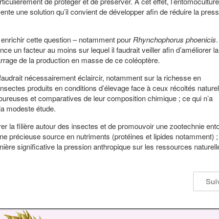
ticulièrement de protéger et de préserver. A cet effet, l’entomoculture
ente une solution qu’il convient de développer afin de réduire la press
à enrichir cette question – notamment pour
Rhynchophorus phoenicis
.
e un facteur au moins sur lequel il faudrait veiller afin d’améliorer la
arrage de la production en masse de ce coléoptère.
audrait nécessairement éclaircir, notamment sur la richesse en
insectes produits en conditions d’élevage face à ceux récoltés nature
goureuses et comparatives de leur composition chimique ; ce qui n’a
la modeste étude.
 la filière autour des insectes et de promouvoir une zootechnie en
 une précieuse source en nutriments (protéines et lipides notamment) ;
ère significative la pression anthropique sur les ressources naturell
Sui