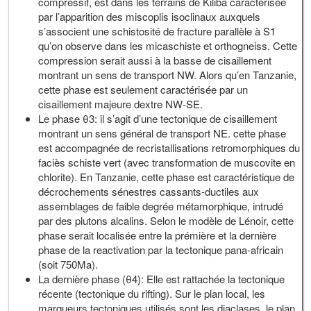
compressif, est dans les terrains de Kiliba caractérisée
par l’apparition des miscoplis isoclinaux auxquels
s’associent une schistosité de fracture parallèle à S1
qu’on observe dans les micaschiste et orthogneiss. Cette
compression serait aussi à la basse de cisaillement
montrant un sens de transport NW. Alors qu’en Tanzanie,
cette phase est seulement caractérisée par un
cisaillement majeure dextre NW-SE.
Le phase θ3: il s’agit d’une tectonique de cisaillement
montrant un sens général de transport NE. cette phase
est accompagnée de recristallisations retromorphiques du
faciès schiste vert (avec transformation de muscovite en
chlorite). En Tanzanie, cette phase est caractéristique de
décrochements sénestres cassants-ductiles aux
assemblages de faible degrée métamorphique, intrudé
par des plutons alcalins. Selon le modèle de Lénoir, cette
phase serait localisée entre la prémière et la dernière
phase de la reactivation par la tectonique pana-africain
(soit 750Ma).
La dernière phase (θ4): Elle est rattachée la tectonique
récente (tectonique du rifting). Sur le plan local, les
marqueurs tectoniques utilisés sont les diaclases, le plan