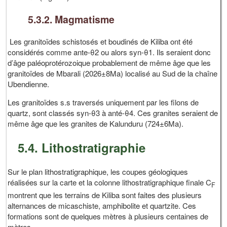
5.3.2. Magmatisme
Les granitoïdes schistosés et boudinés de Kiliba ont été
considérés comme ante-θ2 ou alors syn-θ1. Ils seraient donc
d’âge paléoprotérozoique probablement de même âge que les
granitoïdes de Mbarali (2026±8Ma) localisé au Sud de la chaîne
Ubendienne.
Les granitoïdes s.s traversés uniquement par les filons de
quartz, sont classés syn-θ3 à anté-θ4. Ces granites seraient de
même âge que les granites de Kalunduru (724±6Ma).
5.4. Lithostratigraphie
Sur le plan lithostratigraphique, les coupes géologiques
réalisées sur la carte et la colonne lithostratigraphique finale C
F
montrent que les terrains de Kiliba sont faites des plusieurs
alternances de micaschiste, amphibolite et quartzite. Ces
formations sont de quelques mètres à plusieurs centaines de
mètres.