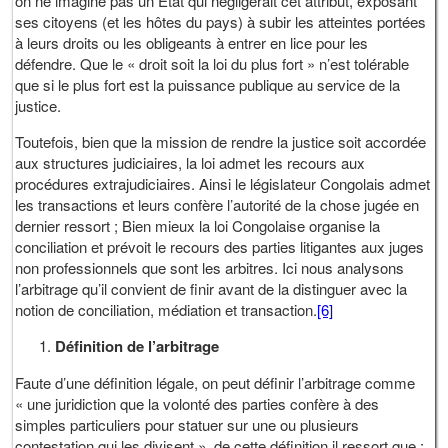
on ne imagine pas un Etat qui négligerait cet attribut, exposant
ses citoyens (et les hôtes du pays) à subir les atteintes portées
à leurs droits ou les obligeants à entrer en lice pour les
défendre. Que le « droit soit la loi du plus fort » n’est tolérable
que si le plus fort est la puissance publique au service de la
justice.
Toutefois, bien que la mission de rendre la justice soit accordée
aux structures judiciaires, la loi admet les recours aux
procédures extrajudiciaires. Ainsi le législateur Congolais admet
les transactions et leurs confère l’autorité de la chose jugée en
dernier ressort ; Bien mieux la loi Congolaise organise la
conciliation et prévoit le recours des parties litigantes aux juges
non professionnels que sont les arbitres. Ici nous analysons
l’arbitrage qu’il convient de finir avant de la distinguer avec la
notion de conciliation, médiation et transaction.
[6]
Définition de l’arbitrage
Faute d’une définition légale, on peut définir l’arbitrage comme
« une juridiction que la volonté des parties confère à des
simples particuliers pour statuer sur une ou plusieurs
contestation qui les divisent ». de cette définition il ressort que :