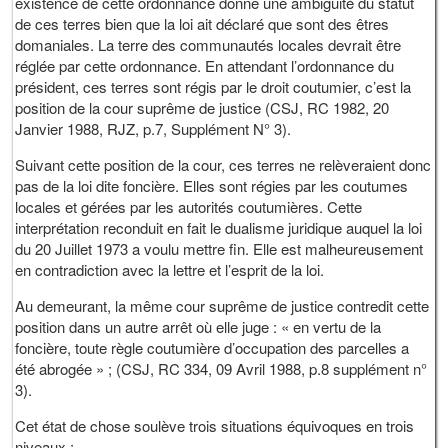
existence de cette ordonnance donne une ambigüité du statut
de ces terres bien que la loi ait déclaré que sont des êtres
domaniales. La terre des communautés locales devrait être
réglée par cette ordonnance. En attendant l’ordonnance du
président, ces terres sont régis par le droit coutumier, c’est la
position de la cour suprême de justice (CSJ, RC 1982, 20
Janvier 1988, RJZ, p.7, Supplément N° 3).
Suivant cette position de la cour, ces terres ne relèveraient donc
pas de la loi dite foncière. Elles sont régies par les coutumes
locales et gérées par les autorités coutumières. Cette
interprétation reconduit en fait le dualisme juridique auquel la loi
du 20 Juillet 1973 a voulu mettre fin. Elle est malheureusement
en contradiction avec la lettre et l’esprit de la loi.
Au demeurant, la même cour suprême de justice contredit cette
position dans un autre arrêt où elle juge : « en vertu de la
foncière, toute règle coutumière d’occupation des parcelles a
été abrogée » ; (CSJ, RC 334, 09 Avril 1988, p.8 supplément n°
3).
Cet état de chose soulève trois situations équivoques en trois
niveaux :