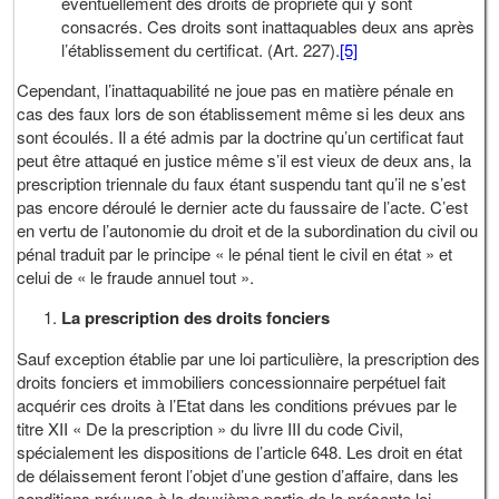
éventuellement des droits de propriété qui y sont
consacrés. Ces droits sont inattaquables deux ans après
l’établissement du certificat. (Art. 227).
[5]
Cependant, l’inattaquabilité ne joue pas en matière pénale en
cas des faux lors de son établissement même si les deux ans
sont écoulés. Il a été admis par la doctrine qu’un certificat faut
peut être attaqué en justice même s’il est vieux de deux ans, la
prescription triennale du faux étant suspendu tant qu’il ne s’est
pas encore déroulé le dernier acte du faussaire de l’acte. C’est
en vertu de l’autonomie du droit et de la subordination du civil ou
pénal traduit par le principe « le pénal tient le civil en état » et
celui de « le fraude annuel tout ».
La prescription des droits fonciers
Sauf exception établie par une loi particulière, la prescription des
droits fonciers et immobiliers concessionnaire perpétuel fait
acquérir ces droits à l’Etat dans les conditions prévues par le
titre XII « De la prescription » du livre III du code Civil,
spécialement les dispositions de l’article 648. Les droit en état
de délaissement feront l’objet d’une gestion d’affaire, dans les
conditions prévues à la deuxième partie de la présente loi.