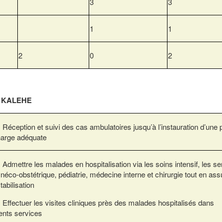
3
3
1
1
2
0
2
E KALEHE
eption et suivi des cas ambulatoires jusqu’à l’instauration d’une 
harge adéquate
ettre les malades en hospitalisation via les soins intensif, les se
néco-obstétrique, pédiatrie, médecine interne et chirurgie tout en ass
tabilisation
ectuer les visites cliniques près des malades hospitalisés dans
rents services