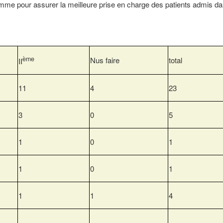
amme pour assurer la meilleure prise en charge des patients admis da
ème
Nus faire
total
II
11
4
23
3
0
5
1
0
1
1
0
1
1
1
4