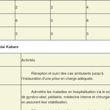
2
2
4
6
0
8
3
0
3
ola/ Kabare
Activités
· Réception et suivi des cas ambulants jusqu’à
l’instauration d’une prise en charge adéquate.
· Admettre les maladies en hospitalisation via le se
de gynéco-obst, pédiatrie, médecine interne et chirurgie
en assurant leur stabilisation.