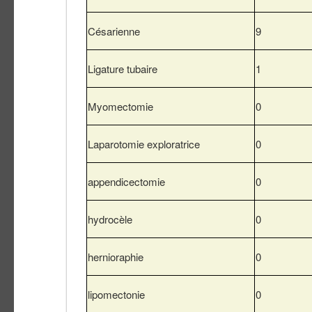
Césarienne
9
Ligature tubaire
1
Myomectomie
0
Laparotomie exploratrice
0
appendicectomie
0
hydrocèle
0
hernioraphie
0
lipomectonie
0