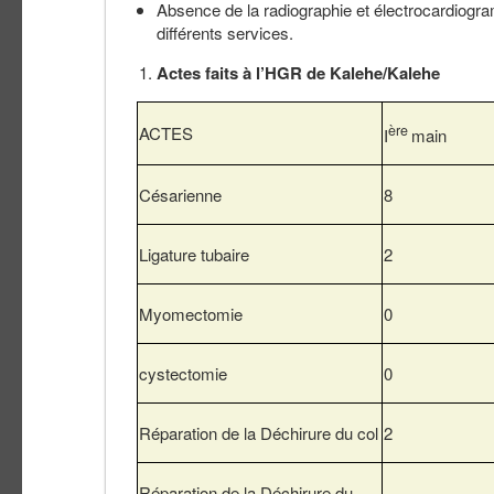
Absence de la radiographie et électrocardiogr
différents services.
Actes faits à l’HGR de Kalehe/Kalehe
ère
ACTES
I
main
Césarienne
8
Ligature tubaire
2
Myomectomie
0
cystectomie
0
Réparation de la Déchirure du col
2
Réparation de la Déchirure du