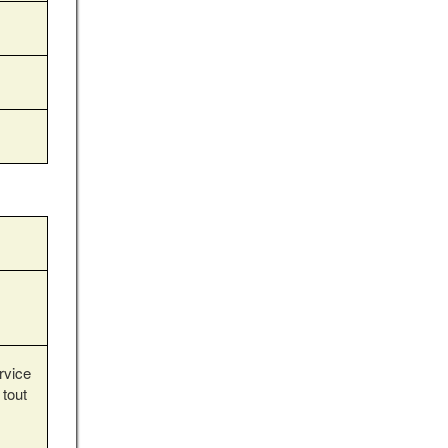
rvice
 tout