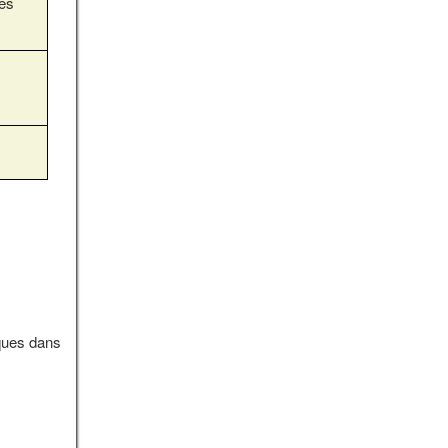
es
ques dans