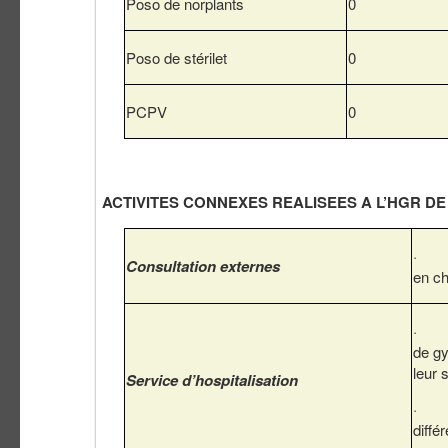
Poso de norplants
0
Poso de stérilet
0
PCPV
0
ACTIVITES CONNEXES REALISEES A L’HGR D
· Réc
Consultation externes
en c
· Adm
de gy
leur s
Service d’hospitalisation
· Eff
diffé