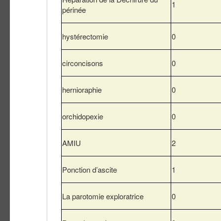
1
périnée
hystérectomie
0
circoncisons
0
hernioraphie
0
orchidopexie
0
AMIU
2
Ponction d’ascite
1
La parotomie exploratrice
0