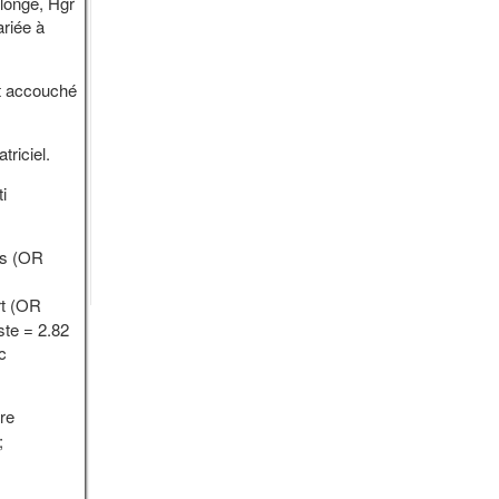
longe, Hgr
ariée à
nt accouché
triciel.
i
as (OR
rt (OR
ste = 2.82
c
tre
;