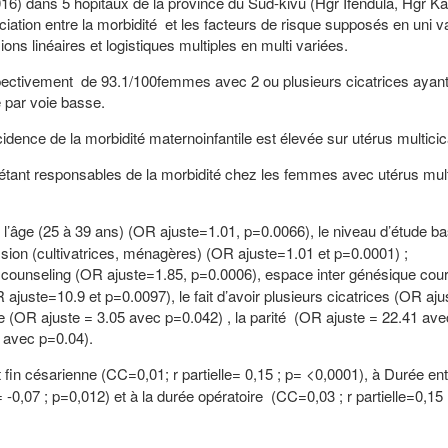
) dans 5 hôpitaux de la province du Sud-kivu (Hgr Ifendula, Hgr Ka
ation entre la morbidité et les facteurs de risque supposés en uni v
ns linéaires et logistiques multiples en multi variées.
espectivement de 93.1/100femmes avec 2 ou plusieurs cicatrices aya
 par voie basse.
idence de la morbidité maternoinfantile est élevée sur utérus multicica
étant responsables de la morbidité chez les femmes avec utérus mult
 l’âge (25 à 39 ans) (OR ajuste=1.01, p=0.0066), le niveau d’étude b
sion (cultivatrices, ménagères) (OR ajuste=1.01 et p=0.0001) ;
e le counseling (OR ajuste=1.85, p=0.0006), espace inter génésique cou
ajuste=10.9 et p=0.0097), le fait d’avoir plusieurs cicatrices (OR aju
ice (OR ajuste = 3.05 avec p=0.042) , la parité (OR ajuste = 22.41 ave
2 avec p=0.04).
t fin césarienne (CC=0,01; r partielle= 0,15 ; p= <0,0001), à Durée en
 -0,07 ; p=0,012) et à la durée opératoire (CC=0,03 ; r partielle=0,15 