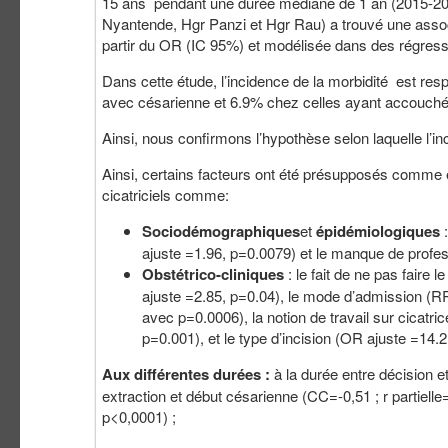
15 ans pendant une durée médiane de 1 an (2015-2016
Nyantende, Hgr Panzi et Hgr Rau) a trouvé une associ
partir du OR (IC 95%) et modélisée dans des régressio
Dans cette étude, l’incidence de la morbidité est r
avec césarienne et 6.9% chez celles ayant accouché
Ainsi, nous confirmons l’hypothèse selon laquelle l’inc
Ainsi, certains facteurs ont été présupposés comme 
cicatriciels comme:
Sociodémographiques
et
épidémiologiques
:
ajuste =1.96, p=0.0079) et le manque de profes
Obstétrico-cliniques
: le fait de ne pas fair
ajuste =2.85, p=0.04), le mode d’admission (RR 
avec p=0.0006), la notion de travail sur cicatr
p=0.001), et le type d’incision (OR ajuste =14.
Aux différentes durées :
à la durée entre décision e
extraction et début césarienne (CC=-0,51 ; r partielle=
p<0,0001) ;